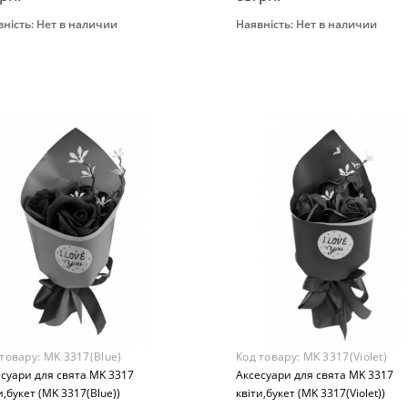
ність:
Нет в наличии
Наявність:
Нет в наличии
Закінчився
Закінчився
нд
Бренд
R+
METR+
Вид
т из игрушек
Букет из игрушек
раст
Возраст
 лет
от 3 лет
ериал
Материал
бинированный
Комбинированный
 товару:
MK 3317(Blue)
Код товару:
MK 3317(Violet)
суари для свята MK 3317
Аксесуари для свята MK 3317
и,букет (MK 3317(Blue))
квіти,букет (MK 3317(Violet))