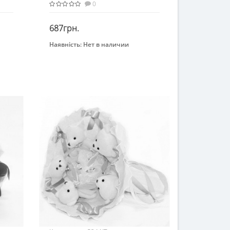
0
687грн.
Наявність:
Нет в наличии
Закінчився
Бренд
Igratoria
Вид
Декоративные игрушки
Возраст
От 4-х лет
Материал
Текстиль