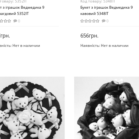
 товару:
5352IT
Код товару:
5348IT
т з іграшок Ведмедика 9
Букет з іграшок Ведмедика 9
рагдовий 5352IT
кавовий 5348IT
0
0
грн.
656грн.
ність:
Нет в наличии
Наявність:
Нет в наличии
Закінчився
Закінчився
нд
Бренд
toria
Igratoria
Вид
оративные игрушки
Декоративные игрушки
раст
Возраст
-х лет
От 4-х лет
ериал
Материал
стиль
Текстиль