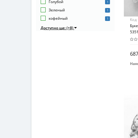
Голубой
1
Зеленый
1
кофейный
1
Код
Буке
Доступно ще: (+8)
5351
687
Наяв
Бре
Igra
Вид
Дек
Воз
От 4
Мат
Тек