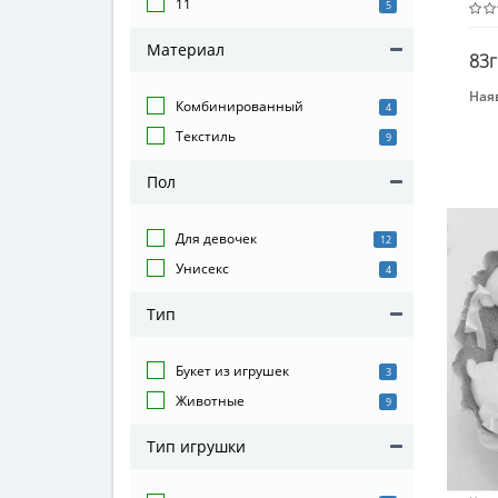
11
5
Материал
83г
Наяв
Комбинированный
4
Бре
Текстиль
9
MET
Вид
Пол
Буке
Воз
Для девочек
12
от 3
Унисекс
4
Мат
Ком
Тип
Букет из игрушек
3
Животные
9
Тип игрушки