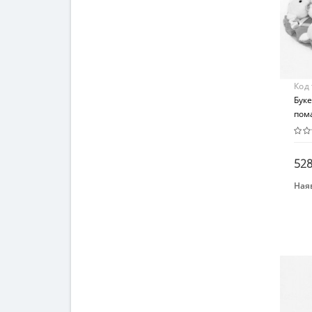
Код
Буке
пом
528
Наяв
Бре
Igra
Вид
Дек
Воз
От 4
Мат