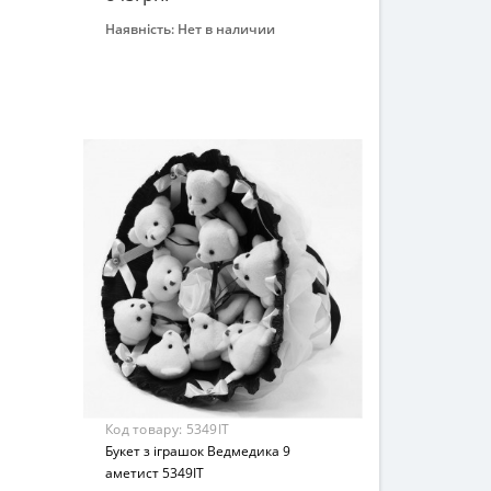
Наявність:
Нет в наличии
Закінчився
Бренд
Igratoria
Вид
Декоративные игрушки
Возраст
От 4-х лет
Материал
Текстиль
Код товару:
5349IT
Букет з іграшок Ведмедика 9
аметист 5349IT