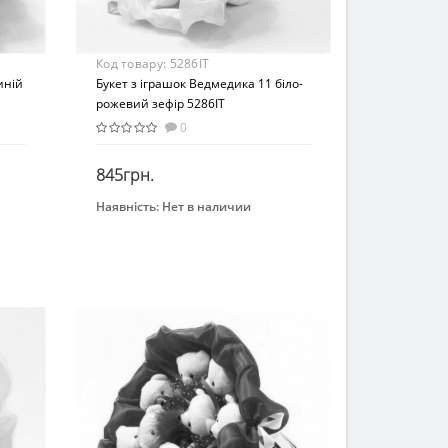
Код товару:
5286IT
иній
Букет з іграшок Ведмедика 11 біло-
рожевий зефір 5286IT
0
845грн.
Наявність:
Нет в наличии
Закінчився
Бренд
Igratoria
Вид
Мягкие игрушки