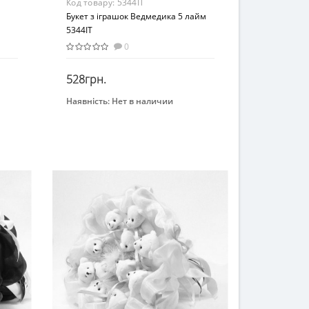
Код товару:
5344IT
Букет з іграшок Ведмедика 5 лайм
5344IT
0
528грн.
Наявність:
Нет в наличии
Закінчився
Бренд
Igratoria
Вид
Декоративные игрушки
Возраст
От 4-х лет
Материал
Текстиль