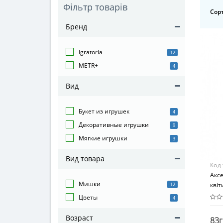
Фільтр товарів
Сорт
Бренд
Igratoria
12
METR+
4
Вид
Букет из игрушек
4
Декоративные игрушки
9
Мягкие игрушки
3
Вид товара
Код
Аксе
Мишки
квіт
12
Цветы
4
Возраст
83г