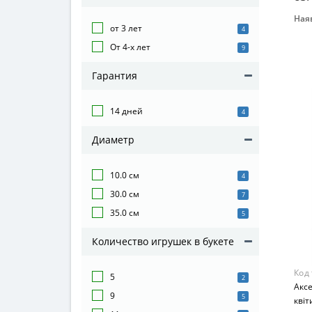
Наяв
от 3 лет
4
Бре
От 4-х лет
MET
9
Вид
Гарантия
Буке
Воз
14 дней
4
от 3
Мат
Диаметр
Ком
10.0 см
4
30.0 см
7
35.0 см
5
Количество игрушек в букете
Код
5
2
Аксе
9
5
квіт