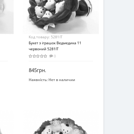
Код товару:
5281IT
Букет з іграшок Ведмедика 11
червоний 5281IT
0
845грн.
Наявність:
Нет в наличии
Закінчився
Бренд
Igratoria
Вид
Мягкие игрушки