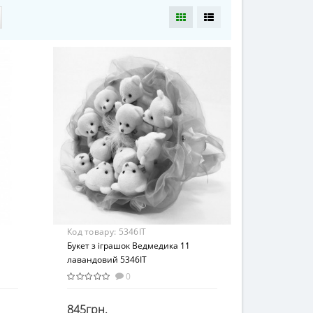
Код товару:
5346IT
Букет з іграшок Ведмедика 11
лавандовий 5346IT
0
845грн.