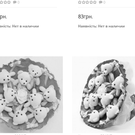
0
0
рн.
83грн.
ність:
Нет в наличии
Наявність:
Нет в наличии
Закінчився
Закінчився
нд
Бренд
R+
METR+
Вид
т из игрушек
Букет из игрушек
раст
Возраст
 лет
от 3 лет
ериал
Материал
бинированный
Комбинированный