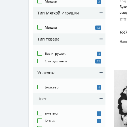
Код
Мишки
3
Буке
сма
Тип Мягкой Игрушки
Мишка
12
687
Тип товара
Наяв
Бре
Igra
Баз игрушек
4
С игрушками
Вид
12
Дек
Упаковка
Воз
От 4
Блистер
4
Мат
Тек
Цвет
аметист
1
Белый
1