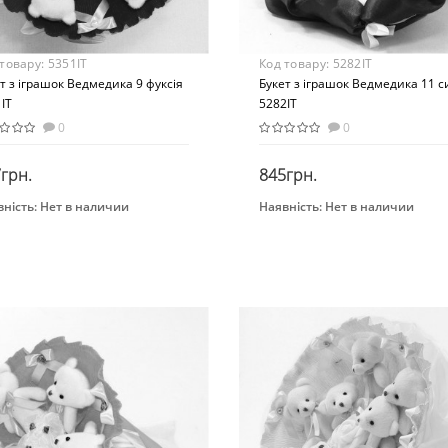
 товару:
5351IT
Код товару:
5282IT
т з іграшок Ведмедика 9 фуксія
Букет з іграшок Ведмедика 11 с
IT
5282IT
0
0
грн.
845грн.
ність:
Нет в наличии
Наявність:
Нет в наличии
Закінчився
Закінчився
нд
Бренд
toria
Igratoria
Вид
оративные игрушки
Мягкие игрушки
раст
-х лет
ериал
стиль