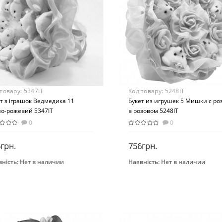
стиль
Текстиль
 товару:
5347IT
Код товару:
5248IT
т з іграшок Ведмедика 11
Букет из игрушек 5 Мишки с ро
но-рожевий 5347IT
в розовом 5248IT
0
0
грн.
756грн.
ність:
Нет в наличии
Наявність:
Нет в наличии
Закінчився
Закінчився
нд
Бренд
toria
Igratoria
Вид
оративные игрушки
Мягкие игрушки
раст