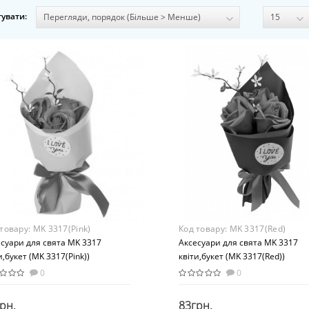
увати:
 товару:
MK 3317(Pink)
Код товару:
MK 3317(Red)
суари для свята MK 3317
Аксесуари для свята MK 3317
и,букет (MK 3317(Pink))
квіти,букет (MK 3317(Red))
0
0
рн.
83грн.