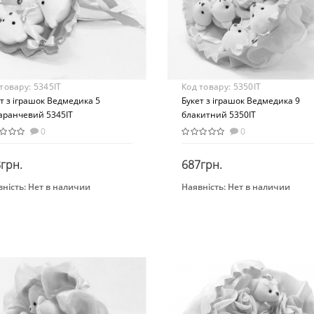
 товару:
5345IT
Код товару:
5350IT
т з іграшок Ведмедика 5
Букет з іграшок Ведмедика 9
аранчевий 5345IT
блакитний 5350IT
0
0
грн.
687грн.
ність:
Нет в наличии
Наявність:
Нет в наличии
Закінчився
Закінчився
нд
Бренд
toria
Igratoria
Вид
оративные игрушки
Декоративные игрушки
раст
Возраст
-х лет
От 4-х лет
ериал
Материал