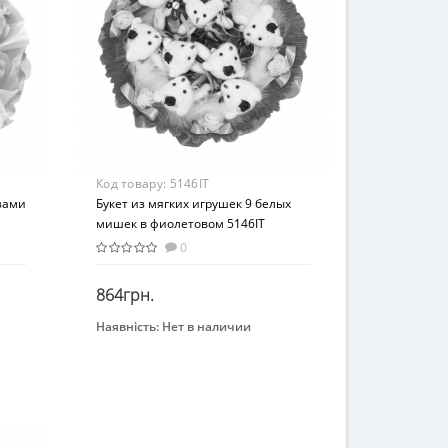
Код товару:
5146IT
зами
Букет из мягких игрушек 9 белых
мишек в фиолетовом 5146IT
0
864грн.
Наявність:
Нет в наличии
Закінчився
Бренд
Igratoria