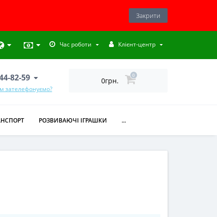
Закрити
Час роботи
Клієнт-центр
444-82-59
0
0грн.
ам зателефонуємо?
АНСПОРТ
РОЗВИВАЮЧІ ІГРАШКИ
...