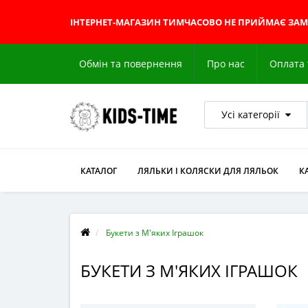
ІНТЕРНЕТ-МАГАЗИН
ТИМЧАСОВО НЕ ПРИЙМАЄ ЗА
Обмін та повернення
Про нас
Оплата 
Усі категорії
КАТАЛОГ
ЛЯЛЬКИ І КОЛЯСКИ ДЛЯ ЛЯЛЬОК
К
Букети з М'яких Іграшок
БУКЕТИ З М'ЯКИХ ІГРАШОК