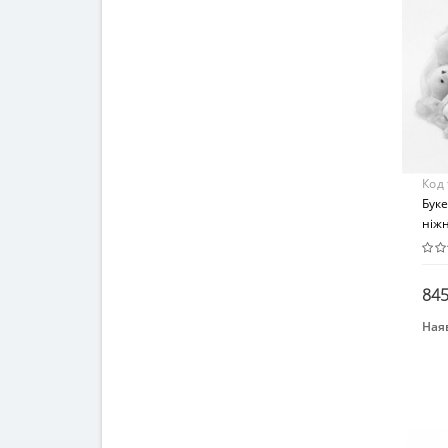
Тек
Код
Буке
ніж
845
Наяв
Бре
Igra
Вид
Дек
Воз