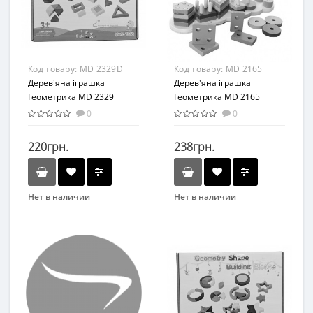
от 3 лет
От 3-х лет
Материал
Возрастная группа
Дерево
От 3 лет
Материал
Код товару:
MD 2329D
Код товару:
MD 2165
Дерево
Дерев'яна іграшка
Дерев'яна іграшка
Геометрика MD 2329
Геометрика MD 2165
(2329D)
0
0
220грн.
238грн.
Нет в наличии
Нет в наличии
Бренд
Бренд
Wood Toys
Limo Toy
Вид
Возраст
Развивающая игрушка
От 3-х лет
Возраст
Возрастная группа
от 3 лет
От 3 лет