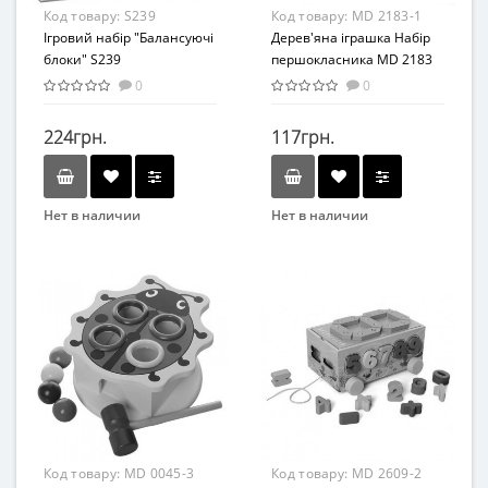
Материал
Код товару:
S239
Код товару:
MD 2183-1
Дерево
Ігровий набір "Балансуючі
Дерев'яна іграшка Набір
блоки" S239
першокласника MD 2183
(Лічильні палички MD
0
0
2183-1)
224грн.
117грн.
Нет в наличии
Нет в наличии
Вид
Бренд
Балансир
Limo Toy
Возраст
Возраст
от 3 лет
От 3-х лет
Материал
Дерево
Код товару:
MD 0045-3
Код товару:
MD 2609-2