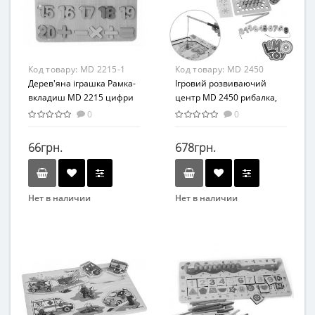
от 3 лет
Дерево
Материал
Дерево
Код товару:
MD 2215-1
Код товару:
MD 2450
Дерев'яна іграшка Рамка-
Ігровий розвиваючий
вкладиш MD 2215 цифри
центр MD 2450 рибалка,
(MD 2215-1)
цифри, кульки
0
0
66грн.
678грн.
Нет в наличии
Нет в наличии
Бренд
Бренд
Ai Bao Er
Limo Toy
Вид
Вид
Развивающие
Развивающие игровые
центры
Возраст
Возраст
От 3-х лет
От 3-х лет