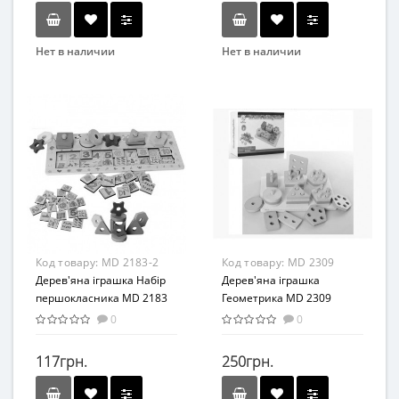
Нет в наличии
Нет в наличии
Бренд
Бренд
Bambi
METR+
Вид
Вид
Развивающая игрушка
Развивающая игрушка
Возраст
Возраст
От 3-х лет
От 3-х лет
Возрастная группа
Материал
От 3 лет
Дерево
Материал
Код товару:
MD 2183-2
Код товару:
MD 2309
Комбинированный
Дерев'яна іграшка Набір
Дерев'яна іграшка
першокласника MD 2183
Геометрика MD 2309
(Геометрика/счетыMD
0
0
2183-2)
117грн.
250грн.