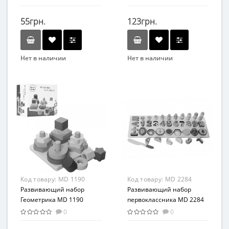
55грн.
123грн.
Нет в наличии
Нет в наличии
Вид
Бренд
Игра-головоломка
METR+
Возраст
Вид
от 3 лет
Развивающие
Материал
Возраст
Дерево
От 3-х лет
Материал
Дерево
Код товару:
MD 1190
Код товару:
MD 2284
Развивающий набор
Развивающий набор
Геометрика MD 1190
первоклассника MD 2284
деревянный
деревянный
0
0