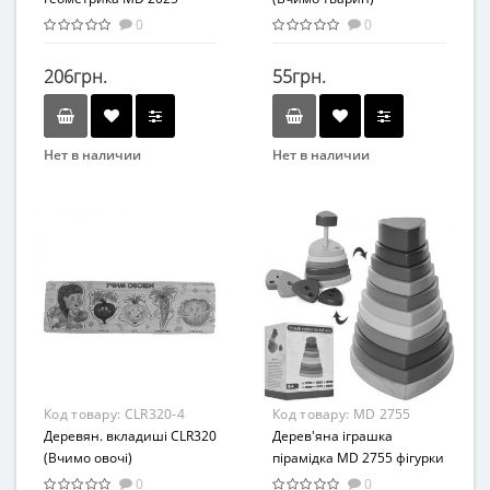
0
0
206грн.
55грн.
Нет в наличии
Нет в наличии
Бренд
Вид
YOU ZAI WANG
Игра-головоломка
Вид
Возраст
Сортер
от 3 лет
Возраст
Материал
от 3 лет
Дерево
Материал
Дерево
Код товару:
CLR320-4
Код товару:
MD 2755
Деревян. вкладиші CLR320
Дерев'яна іграшка
(Вчимо овочі)
пірамідка MD 2755 фігурки
10 шт
0
0