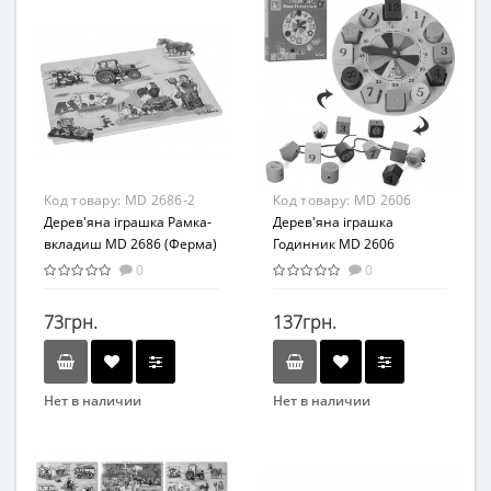
Вид
Вид
Сортер
Сортер
Возраст
Возраст
от 3 лет
от 3 лет
Материал
Материал
Дерево
Дерево
Код товару:
MD 2686-2
Код товару:
MD 2606
Дерев'яна іграшка Рамка-
Дерев'яна іграшка
вкладиш MD 2686 (Ферма)
Годинник MD 2606
0
0
73грн.
137грн.
Нет в наличии
Нет в наличии
Бренд
Бренд
METR+
METR+
Вид
Вид