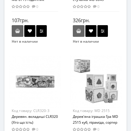
деревянная ( 0045-1
0
0
(Бабочка) с молоточком)
107грн.
326грн.
Нет в наличии
Нет в наличии
Бренд
Бренд
TREE TOYS
METR+
Вид
Вид
Развивающая игрушка
Развивающая игрушка
Возраст
Возраст
От 3-х лет
От 2-х лет
Возрастная группа
Возрастная группа
От 3 лет
От 1 года
Материал
Материал
Код товару:
CLR320-3
Код товару:
MD 2515
Дерево
Дерево
Деревян. вкладиші CLR320
Дерев'яна іграшка Гра MD
(Хто що їсть)
2515 куб, піраміда, сортер
0
0