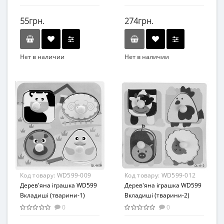
55грн.
274грн.
Нет в наличии
Нет в наличии
Вид
Бренд
Игра-головоломка
Bambi
Возраст
Вид
от 3 лет
Развивающая игрушка
Материал
Возраст
Дерево
От 12 мес
Возрастная группа
От 1 года
Материал
Код товару:
WD599-009
Код товару:
WD599-012
Дерево
Дерев'яна іграшка WD599
Дерев'яна іграшка WD599
Вкладиші (тварини-1)
Вкладиші (тварини-2)
0
0