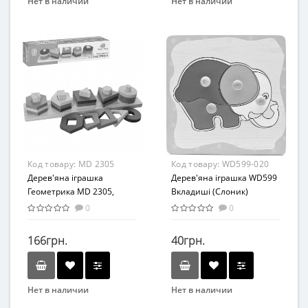
Нет в наличии
Нет в наличии
Бренд
Бренд
Woody
Bambi
Вид
Вид
Развивающая игрушка
Развивающая игрушка
Возраст
Возраст
От 3-х лет
От 3-х лет
Возрастная группа
Возрастная группа
От 3 лет
От 3 лет
Материал
Материал
Код товару:
MD 2305
Код товару:
WD599-020
Дерево
Дерево
Дерев'яна іграшка
Дерев'яна іграшка WD599
Геометрика MD 2305,
Вкладиші (Слоник)
33*7*6 см
0
0
166грн.
40грн.
Нет в наличии
Нет в наличии
Бренд
Бренд