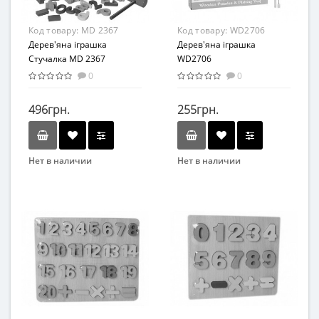
Дерево
Код товару:
MD 2367
Код товару:
WD2706
Дерев'яна іграшка
Дерев'яна іграшка
Стучалка MD 2367
WD2706
0
0
496грн.
255грн.
Нет в наличии
Нет в наличии
Бренд
Вид
Бейби Плюс
Игра-головоломка
Вид
Возраст
Развивающие
от 3 лет
Возраст
Материал
От 2-х лет
Дерево
Материал
Дерево