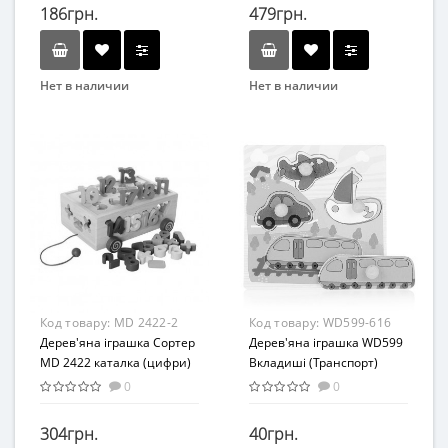
186грн.
479грн.
Нет в наличии
Нет в наличии
Бренд
Бренд
METR+
TREE TOYS
Вид
Вид
Сортер
Доска для рисования
Возраст
Возраст
От 3-х лет
От 3-х лет
Возрастная группа
Возрастная группа
От 3 лет
От 3 лет
Материал
Материал
Код товару:
MD 2422-2
Код товару:
WD599-616
Дерево
Дерево
Дерев'яна іграшка Сортер
Дерев'яна іграшка WD599
MD 2422 каталка (цифри)
Вкладиші (Транспорт)
0
0
304грн.
40грн.