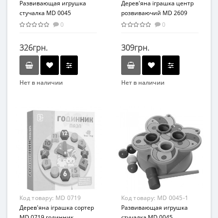
Развивающая игрушка
Дерев'яна іграшка центр
стучалка MD 0045
розвиваючий MD 2609
деревянная ( 0045-3
сортер, геометрика
0
0
(Божья Коровка) с
(цифри)
молоточком)
326грн.
309грн.
Нет в наличии
Нет в наличии
Бренд
Бренд
METR+
Bambi
Вид
Вид
Развивающая игрушка
Развивающая игрушка
Возраст
Возраст
От 2-х лет
От 3-х лет
Возрастная группа
Возрастная группа
От 1 года
От 3 лет
Материал
Материал
Код товару:
MD 0719
Код товару:
MD 0045-1
Дерево
Комбинированный
Дерев'яна іграшка сортер
Развивающая игрушка
MD 0719 годинник
стучалка MD 0045