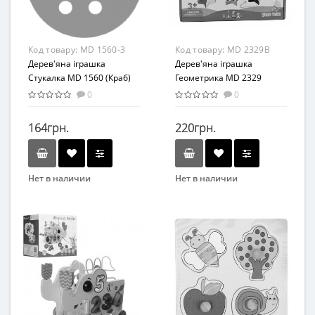
Материал
Материал
Комбинированный
Дерево
Код товару:
MD 1560-3
Код товару:
MD 2329B
Дерев'яна іграшка
Дерев'яна іграшка
Стукалка MD 1560 (Краб)
Геометрика MD 2329
(2329B)
0
0
164грн.
220грн.
Нет в наличии
Нет в наличии
Бренд
Бренд
METR+
Wood Toys
Вид
Вид
Развивающая игрушка
Развивающая игрушка
Возраст
Возраст
От 3-х лет
от 3 лет
Возрастная группа
Материал