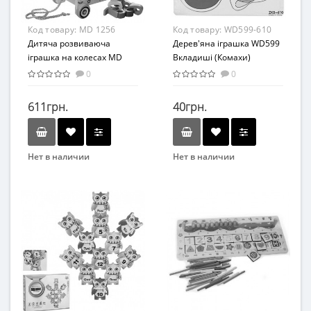
От 3 лет
Комбинированный
Материал
Код товару:
MD 1256
Код товару:
WD599-610
Дерево
Дитяча розвиваюча
Дерев'яна іграшка WD599
іграшка на колесах MD
Вкладиші (Комахи)
1256 дерев'яна
0
0
611грн.
40грн.
Нет в наличии
Нет в наличии
Бренд
Бренд
METR+
METR+
Вид
Вид
Сортер
Развивающая игрушка
Возраст
Возраст
От 3-х лет
От 3-х лет
Возрастная группа
Материал
От 3 лет
Дерево