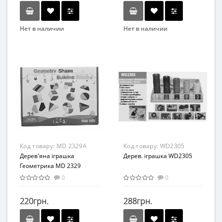
Нет в наличии
Нет в наличии
Бренд
Бренд
Limo Toy
METR+
Вид
Вид
Сортер
Развивающая игрушка
Возраст
Возраст
от 3 лет
От 3-х лет
Материал
Материал
Дерево
Дерево
Код товару:
MD 2329A
Код товару:
WD2305
Дерев'яна іграшка
Дерев. іграшка WD2305
Геометрика MD 2329
(2329A)
0
0
220грн.
288грн.