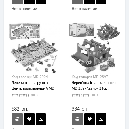
Нет в наличии
Нет в наличии
Бренд
Бренд
Limo Toy
MAXLEND
Возраст
Вид
От 3-х лет
Развивающая игрушка
Материал
Возраст
Дерево
от 3 лет
Материал
Дерево
Код товару:
MD 2904
Код товару:
MD 2597
Деревянная игрушка
Дерев'яна іграшка Сортер
Центр развивающий MD
MD 2597 їжачок 21см,
2904 рыбалка, рамка
фігурки, рахунки
0
0
вкладыш
582грн.
334грн.