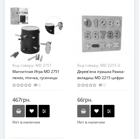
Limo Toy
METR+
Вид
Вид
Развивающие
Развивающая игрушка
Возраст
Возраст
От 3-х лет
От 3-х лет
Возрастная группа
Материал
От 3 лет
Дерево
Материал
Код товару:
MD 2751
Код товару:
MD 2215-2
Дерево
Магнитная Игра MD 2751
Дерев'яна іграшка Рамка-
пенек, птичка, гусеницы
вкладиш MD 2215 цифри
(MD 2215-2)
0
0
467грн.
66грн.
Нет в наличии
Нет в наличии
Бренд
Бренд
TREE TOYS
Ai Bao Er