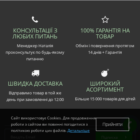
КОНСУЛЬТАЦІЇ З
100% ГАРАНТІЯ НА
ЛЮБИХ ПИТАНЬ
ТОВАР
Менеджер Наталія
Обмін і повернення протягом
проконсультує по будь-якому
14 днів + Гарантія
питанню
ШВИДКА ДОСТАВКА
ШИРОКИЙ
АСОРТИМЕНТ
Відправимо товар в той же
Більше 15 000 товарів для дітей
день при замовленні до 12:00
Сайт використовує Cookies. Для продовження
Прийняти
роботи з сайтом ви повинні погодитися з
політикою роботи цих файлів.
Детальніше
Підписка