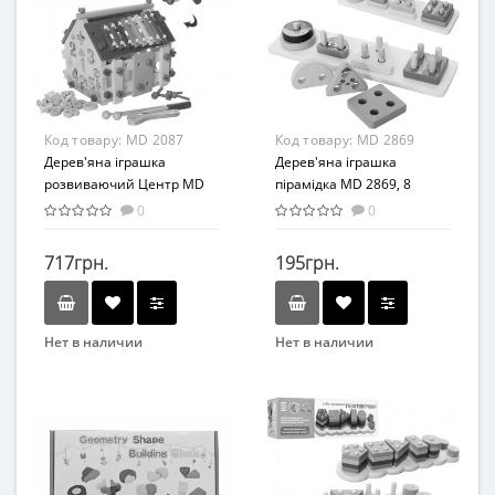
Материал
Возраст
Дерево
От 3-х лет
Возрастная группа
От 3 лет
Материал
Код товару:
MD 2087
Код товару:
MD 2869
Комбинированный
Дерев'яна іграшка
Дерев'яна іграшка
розвиваючий Центр MD
пірамідка MD 2869, 8
2087
деталей
0
0
717грн.
195грн.
Нет в наличии
Нет в наличии
Бренд
Бренд
METR+
Bambi
Вид
Вид
Сортер
Развивающая игрушка
Возраст
Возраст