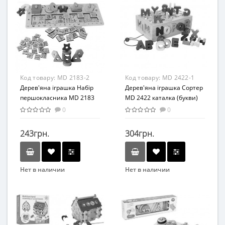
Развивающая игрушка
Развивающая игрушка
Возраст
Возраст
От 3-х лет
От 3-х лет
Материал
Возрастная группа
Дерево
От 3 лет
Материал
Код товару:
MD 2183-2
Код товару:
MD 2422-1
Комбинированный
Дерев'яна іграшка Набір
Дерев'яна іграшка Сортер
першокласника MD 2183
MD 2422 каталка (букви)
(Геометрика/счетыMD
0
0
2183-2)
243грн.
304грн.
Нет в наличии
Нет в наличии
Бренд
Бренд
Limo Toy
Bambi
Возраст
Вид
От 3-х лет
Развивающая игрушка