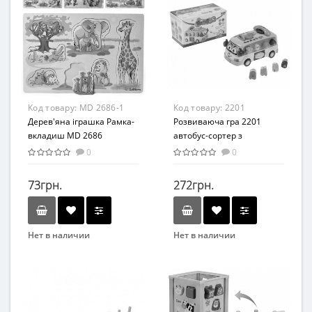
Развивающие
Сортер
Возраст
Возраст
От 2-х лет
от 3 лет
Материал
Материал
Дерево
Комбинированный
Код товару:
MD 2686-1
Код товару:
2201
Дерев'яна іграшка Рамка-
Розвиваюча гра 2201
вкладиш MD 2686
автобус-сортер з
(Тварини Африки)
телефоном
0
0
73грн.
272грн.
Нет в наличии
Нет в наличии
Бренд
METR+
Вид
Развивающие