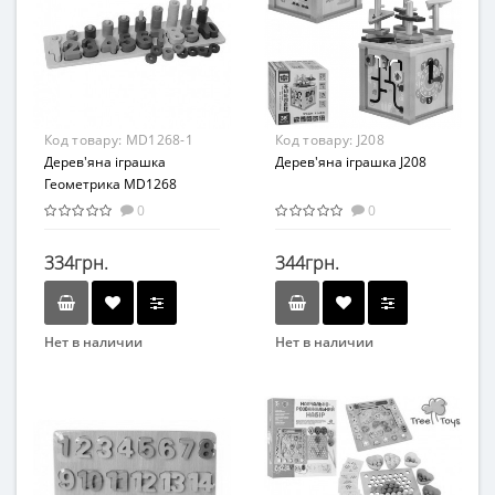
Возраст
От 2-х лет
Материал
Дерево
Код товару:
MD1268-1
Код товару:
J208
Дерев'яна іграшка
Дерев'яна іграшка J208
Геометрика MD1268
(Цифри)
0
0
334грн.
344грн.
Нет в наличии
Нет в наличии
Бренд
Вид
Limo Toy
Развивающие
Вид
Возраст
Сортер
от 3 лет
Возраст
Материал