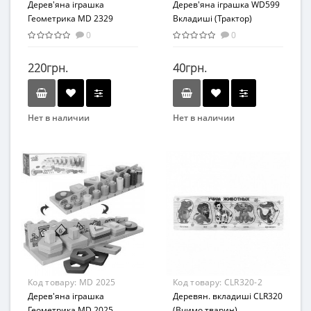
Дерев'яна іграшка
Дерев'яна іграшка WD599
Геометрика MD 2329
Вкладиші (Трактор)
(2329C)
0
0
220грн.
40грн.
Нет в наличии
Нет в наличии
Бренд
Бренд
Wood Toys
METR+
Вид
Вид
Развивающая игрушка
Развивающая игрушка
Возраст
Возраст
от 3 лет
От 3-х лет
Материал
Материал
Комбинированный
Дерево
Код товару:
MD 2025
Код товару:
CLR320-2
Дерев'яна іграшка
Деревян. вкладиші CLR320
Геометрика MD 2025
(Вчимо тварин)