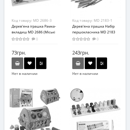
Материал
Материал
Дерево
Дерево
Код товару:
MD 2686-3
Код товару:
MD 2183-1
Дерев'яна іграшка Рамка-
Дерев'яна іграшка Набір
вкладиш MD 2686 (Міські
першокласника MD 2183
служби)
(Лічильні палички MD
0
0
2183-1)
73грн.
243грн.
Нет в наличии
Нет в наличии
Бренд
Бренд
METR+
Limo Toy
Вид
Возраст
Развивающие
От 3-х лет
Возраст
Материал
От 2-х лет
Дерево
Материал