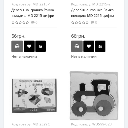
Код товару:
MD 2215-1
Код товару:
MD 2215-2
Дерев'яна іграшка Рамка-
Дерев'яна іграшка Рамка-
вкладиш MD 2215 цифри
вкладиш MD 2215 цифри
(MD 2215-1)
(MD 2215-2)
0
0
66грн.
66грн.
Нет в наличии
Нет в наличии
Бренд
Бренд
Ai Bao Er
Ai Bao Er
Вид
Вид
Развивающие
Развивающие
Возраст
Возраст
От 3-х лет
От 3-х лет
Материал
Материал
Дерево
Дерево
Код товару:
MD 2329C
Код товару:
WD599-023