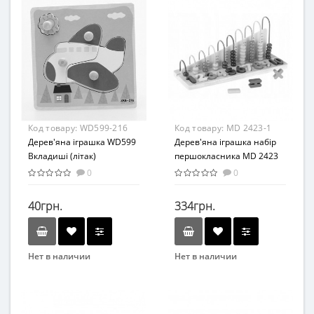
Вид
Вид
Развивающие
Развивающие
Возраст
Возраст
От 3-х лет
От 3-х лет
Возрастная группа
Материал
От 3 лет
Дерево
Материал
Код товару:
WD599-216
Код товару:
MD 2423-1
Пластик
Дерев'яна іграшка WD599
Дерев'яна іграшка набір
Вкладиші (літак)
першокласника MD 2423
цифри ,фігури (цифри)
0
0
40грн.
334грн.
Нет в наличии
Нет в наличии
Бренд
Бренд
METR+
Bambi
Вид
Вид