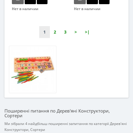
Нет в наличии
Нет в наличии
Бренд
Вид
Wood Toys
Сортер
Вид
Возраст
1
2
3
>
>|
Развивающая игрушка
от 3 лет
Возраст
Материал
от 3 лет
Дерево
Материал
Комбинированный
Поширенні питання по Дерев'яні Конструктори,
Сортери
Ми зібрали 4 найдбільш поширенні запитання по категорії Дерев'яні
Конструктори, Сортери