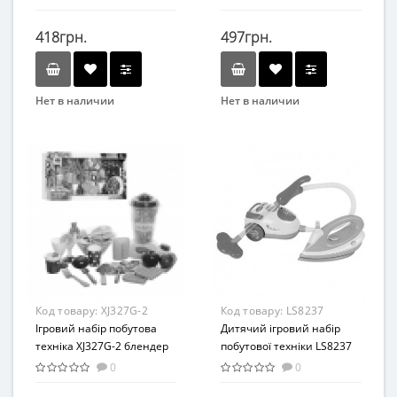
418грн.
497грн.
Нет в наличии
Нет в наличии
Бренд
Бренд
AO XIE TOYS
Limo Toy
Вид
Игровой набор
Возраст
от 3 лет
Материал
Пластик
Код товару:
XJ327G-2
Код товару:
LS8237
Ігровий набір побутова
Дитячий ігровий набір
техніка XJ327G-2 блендер
побутової техніки LS8237
пилосос і праска в наборі
0
0