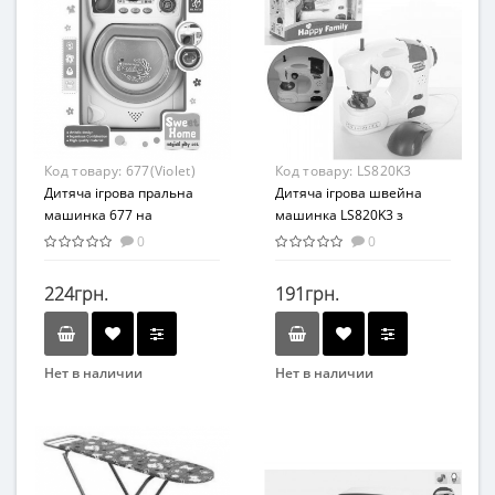
Развивающая игрушка
От 3 лет
Возраст
Материал
От 3-х лет
Пластик
Возрастная группа
От 3 лет
Материал
Код товару:
677(Violet)
Код товару:
LS820K3
Комбинированный
Дитяча ігрова пральна
Дитяча ігрова швейна
машинка 677 на
машинка LS820K3 з
батарейках (Фіолетовий)
педаллю
0
0
224грн.
191грн.
Нет в наличии
Нет в наличии
Бренд
Бренд
JIN JIA TAI
Meilian Sheng
Возраст
Вид
От 3-х лет
Игровой набор