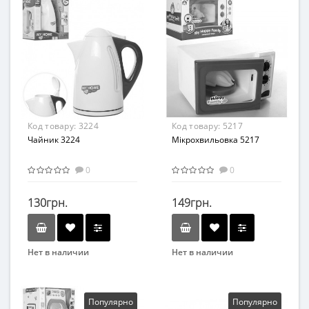
Возрастная группа
Возрастная группа
От 3 лет
От 3 лет
Материал
Материал
Пластик
Пластик
Код товару:
3224
Код товару:
5217
Чайник 3224
Мікрохвильовка 5217
0
0
130грн.
149грн.
Нет в наличии
Нет в наличии
Бренд
Бренд
KAI-MING
SONG TAI
Возраст
Возрастная группа
Популярно
Популярно