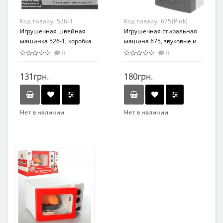
От 3 лет
От 3 лет
Материал
Материал
Код товару:
526-1
Код товару:
675(Pink)
Дерево
Пластик
Игрушечная швейная
Игрушечная стиральная
машинка 526-1, коробка
машина 675, звуковые и
13,5*13,5*8 см
световые эффекты
0
0
131грн.
180грн.
Нет в наличии
Нет в наличии
Бренд
Бренд
JIAHUIFENG
JIN JIA TAI
Возраст
Возраст
От 3-х лет
От 3-х лет
Возрастная группа
Возрастная группа
От 3 лет
От 3 лет
Материал
Материал
Пластик
Пластик