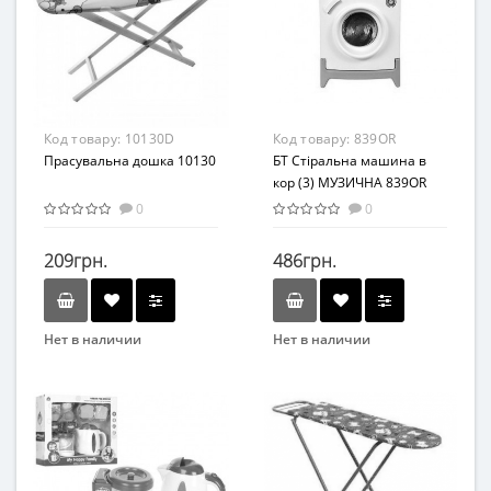
Материал
Материал
Пластик
Пластик
Код товару:
10130D
Код товару:
839OR
Прасувальна дошка 10130
БТ Стіральна машина в
кор (3) МУЗИЧНА 839OR
0
0
209грн.
486грн.
Нет в наличии
Нет в наличии
Бренд
Бренд
Винни Пух
ORION
Вид
Вид
Игровой набор
Игровой набор
Возраст
Материал