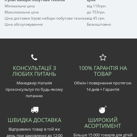
Мінімальна ціна
від 110грн.
Максимальна ціна
до 753грн.
Ціна доставки Ігрові набори побутова техніка
від 45 грн.
Ціна обслуговування
Безкоштовно
КОНСУЛЬТАЦІЇ З
100% ГАРАНТІЯ НА
ЛЮБИХ ПИТАНЬ
ТОВАР
Менеджер Наталія
Обмін і повернення протягом
проконсультує по будь-якому
14 днів + Гарантія
питанню
ШВИДКА ДОСТАВКА
ШИРОКИЙ
АСОРТИМЕНТ
Відправимо товар в той же
Більше 15 000 товарів для дітей
день при замовленні до 12:00