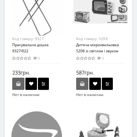
Возрастная группа
Возраст
От 3 лет
От 3-х лет
Материал
Возрастная группа
Пластик
От 3 лет
Материал
Код товару:
9327
Код товару:
5208
Пластик
Прасувальна дошка
Дитяча мікрохвильовка
9327/022
5208 зі світлом і звуком
0
0
233грн.
587грн.
Нет в наличии
Нет в наличии
Возрастная группа
От 3 лет