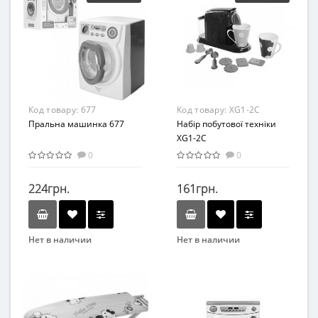
от 3 лет
От 3 лет
Материал
Пластик
Код товару:
677
Код товару:
XG1-2C
Пральна машинка 677
Набір побутової техніки
XG1-2C
0
0
224грн.
161грн.
Нет в наличии
Нет в наличии
Бренд
Бренд
JIN JIA TAI
BOOM LIGHT
Возрастная группа
Возрастная группа
От 4 лет
От 4 лет