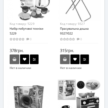
От 3-х лет
Пластик
Материал
Дерево
Код товару:
5229
Код товару:
9327
Набір побутової техніки
Прасувальна дошка
5229
9327/022
0
0
378грн.
315грн.
Нет в наличии
Нет в наличии
Вид
Развивающая игрушка
Возраст
от 3 лет
Материал
Пластик