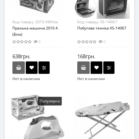
Код товару:
2010 АWhite
Код товару:
XS-14067
Пральна машина 2010 А
Побутова техніка XS-14067
(Біла)
0
0
638грн.
168грн.
Нет в наличии
Нет в наличии
Бренд
Бренд
LimoToy
XION SEN
Возрастная группа
Возрастная группа
Популярно
От 4 лет
От 3 лет
Материал
Пластик