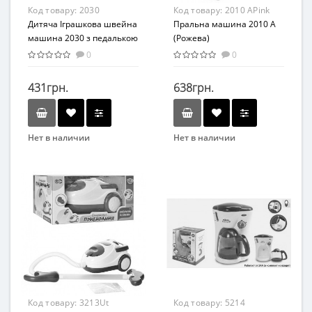
Код товару:
2030
Код товару:
2010 АPink
Дитяча Іграшкова швейна
Пральна машина 2010 А
машина 2030 з педалькою
(Рожева)
0
0
431грн.
638грн.
Нет в наличии
Нет в наличии
Возраст
Бренд
От 4-х лет
LimoToy
Возрастная группа
Возрастная группа
От 4 лет
От 4 лет
Код товару:
3213Ut
Код товару:
5214