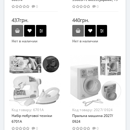
см (Серо-бирюзовый)
0
0
437грн.
440грн.
Нет в наличии
Нет в наличии
Бренд
Бренд
Funny Iron
Bambi
Возрастная группа
Вид
От 4 лет
Развивающая игрушка
Материал
Возраст
Пластик
От 3-х лет
Возрастная группа
От 3 лет
Материал
Код товару:
6701A
Код товару:
2027/ 0924
Комбинированный
Набір побутової техніки
Пральна машина 2027/
6701A
0924
0
0