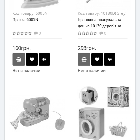
Код товару:
6005N
Код товару:
10130D(Grey)
Праска 6005N
Іграшкова прасувальна
дошка 10130 дерев'яна
0
0
160грн.
293грн.
Нет в наличии
Нет в наличии
Бренд
Бренд
METR+
Винни Пух
Возрастная группа
Вид
От 3 лет
Игровой набор
Возраст
От 3-х лет
Материал
Дерево