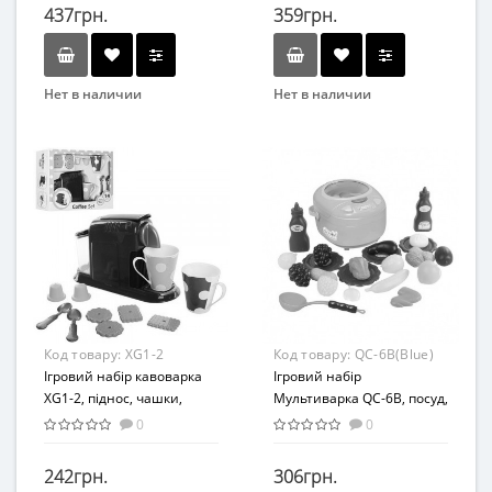
437грн.
359грн.
Нет в наличии
Нет в наличии
Возрастная группа
Бренд
От 3 лет
Mei Lian Sheng
Возраст
От 3-х лет
Возрастная группа
От 3 лет
Код товару:
XG1-2
Код товару:
QC-6B(Blue)
Ігровий набір кавоварка
Ігровий набір
XG1-2, піднос, чашки,
Мультиварка QC-6B, посуд,
ложки, 22 см
продукти, 18 см (синій)
0
0
242грн.
306грн.