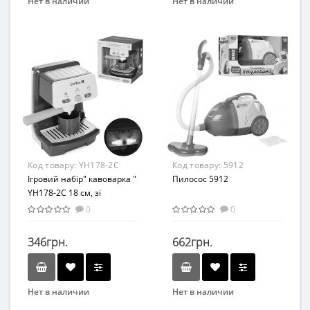
Нет в наличии
Нет в наличии
Бренд
Бренд
XIONGSEN
Bambi
Вид
Вид
Игровой набор
Развивающая игрушка
Возраст
Возраст
от 3 лет
От 3-х лет
Материал
Возрастная группа
Пластик
От 3 лет
Материал
Код товару:
YH178-2C
Код товару:
5912
Пластик
Ігровий набір" кавоварка "
Пилосос 5912
YH178-2C 18 см, зі
звуковими і світловими
0
0
ефектами
346грн.
662грн.
Нет в наличии
Нет в наличии
Бренд
Бренд