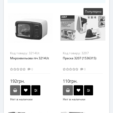
Популярно
Код товару:
3214Ut
Код товару:
3207
Мікрохвильова піч 3214Ut
(1536315)
Праска 3207 (1536315)
0
0
192грн.
110грн.
Нет в наличии
Нет в наличии
Бренд
Бренд
Same Toy
KAI-MING