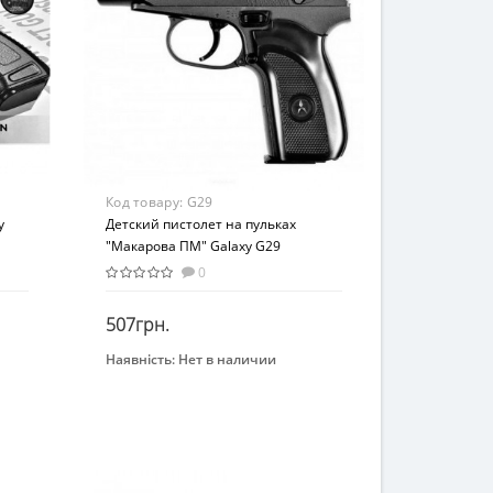
Металл/пластик
Код товару:
G29
y
Детский пистолет на пульках
"Макарова ПМ" Galaxy G29
спринговый металл черный
0
507грн.
Наявність:
Нет в наличии
Закінчився
Бренд
Galaxy
Возраст
От 10-ти лет
Возрастная группа