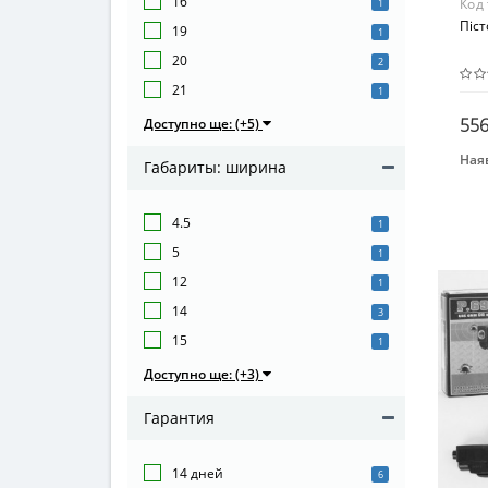
16
Код
1
Піс
19
1
20
2
21
1
556
Доступно ще: (+5)
Наяв
Габариты: ширина
Бре
CYM
4.5
1
5
1
12
1
14
3
15
1
Доступно ще: (+3)
Гарантия
14 дней
6