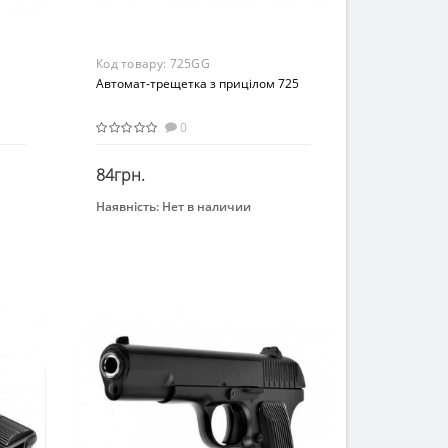
Код товару:
725GG
Автомат-трещетка з прицілом 725
0
84грн.
Наявність:
Нет в наличии
Закінчився
Бренд
Golden Gun
Вид
Военные игры
Возраст
От 4-х лет
Материал
Пластик