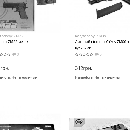
стик
 товару:
ZM22
Код товару:
ZM06
толет ZM22 метал
Дитячий пістолет CYMA ZM06 з
кульками
0
0
грн.
312грн.
ність:
Нет в наличии
Наявність:
Нет в наличии
Закінчився
Закінчився
нд
Бренд
A
CYMA
Вид
толеты
Пистолеты
растная группа
Возраст
2-ти лет
От 14-ти лет
Возрастная группа