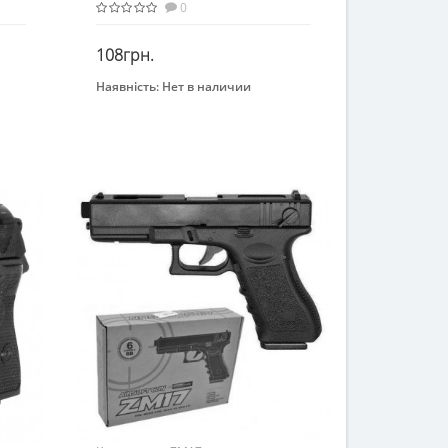
0
108грн.
Наявність:
Нет в наличии
Закінчився
Бренд
Golden Gun
Вид
Военные игры
Возраст
От 4-х лет
Материал
Пластик