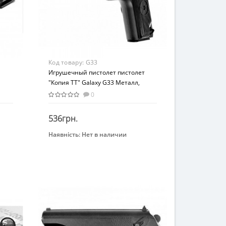
Код товару:
G33
Игрушечный пистолет пистолет
"Копия ТТ" Galaxy G33 Металл,
черный
0
536грн.
Наявність:
Нет в наличии
Закінчився
Бренд
Galaxy
Возраст
От 10-ти лет
Возрастная группа
От 10 лет
Материал