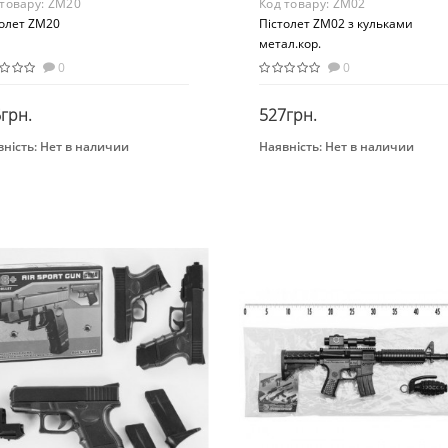
 товару:
ZM20
Код товару:
ZM02
толет ZM20
Пістолет ZM02 з кульками
метал.кор.
0
0
грн.
527грн.
ність:
Нет в наличии
Наявність:
Нет в наличии
Закінчився
Закінчився
нд
Бренд
A
CYMA
Материал
Металл