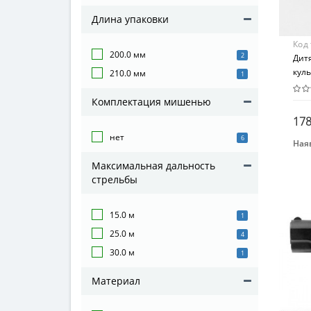
Длина упаковки
Код
200.0 мм
2
Дитя
кул
210.0 мм
1
Комплектация мишенью
178
нет
6
Наяв
Бре
Максимальная дальность
CYM
стрельбы
Вид
Пис
15.0 м
1
Воз
25.0 м
4
От 1
30.0 м
1
Воз
От 1
Материал
Мат