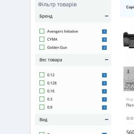
Фільтр товарів
Сорт
Бренд
Avengers Initiative
1
CYMA
9
Golden Gun
3
Вес товара
0.12
1
0.128
1
0.16
1
Код
0.3
1
Піс
0.9
1
Вид
560