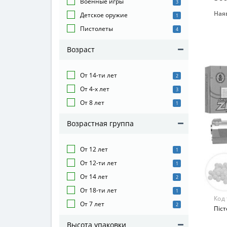
Военные игры
3
Наяв
Детское оружие
1
Бре
Пистолеты
4
CYM
Вид
Возраст
Пис
Воз
От 14-ти лет
2
От 1
От 4-х лет
3
Мат
От 8 лет
1
Мет
Возрастная группа
От 12 лет
1
От 12-ти лет
1
От 14 лет
2
От 18-ти лет
1
Код
От 7 лет
2
Піс
Высота упаковки