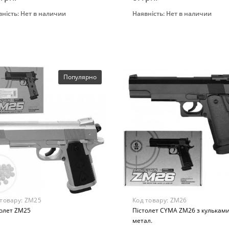
ність:
Нет в наличии
Наявність:
Нет в наличии
Закінчився
Закінчився
нд
A
толеты
растная группа
Популярно
8-ти лет
ериал
алл/пластик
 товару:
ZM25
Код товару:
ZM26
толет ZM25
Пістолет CYMA ZM26 з кульками
метал.