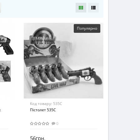
Популярно
Код товару:
535C
х
Пістолет 535C
0
56грн.