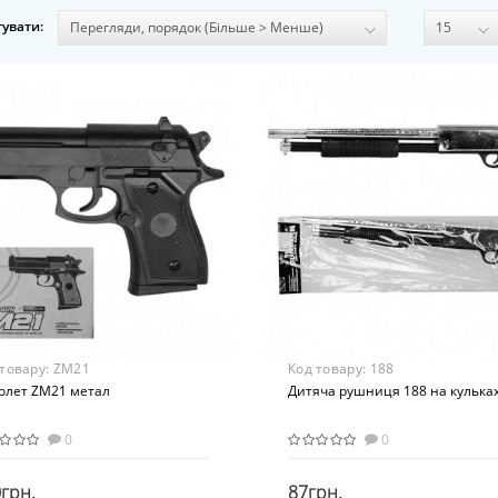
увати:
 товару:
ZM21
Код товару:
188
толет ZM21 метал
Дитяча рушниця 188 на кулька
0
0
грн.
87грн.