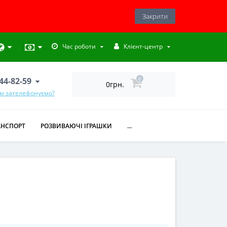
Закрити
Час роботи
Клієнт-центр
444-82-59
0
0грн.
ам зателефонуємо?
АНСПОРТ
РОЗВИВАЮЧІ ІГРАШКИ
...