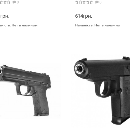
0
0
грн.
614грн.
ність:
Нет в наличии
Наявність:
Нет в наличии
Закінчився
Закінчився
нд
Бренд
A
CYMA
растная группа
Возрастная группа
2 лет
От 7 лет
ериал
Материал
алл
Металл