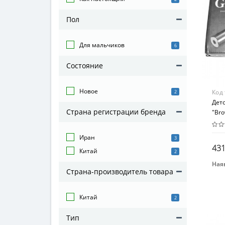
Пол
Для мальчиков
6
Состояние
Новое
Код
2
Детс
Страна регистрации бренда
"Bro
Валь
чер
Иран
3
431
Китай
2
Наяв
Страна-производитель товара
Бре
Gala
Китай
2
Воз
От 1
Тип
Воз