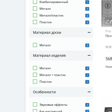
Пла
Комбинированный
1
Металл
3
Металл/пластик
2
Пластик
5
Код
Материал доски
Піс
Металл
2
Материал изделия
568
Наяв
Металл
3
Бре
Металл + пластик
1
CYM
Пластик
1
Вид
Пис
Особенности
Воз
От 1
Звуковые эффекты
3
Как настоящий
2