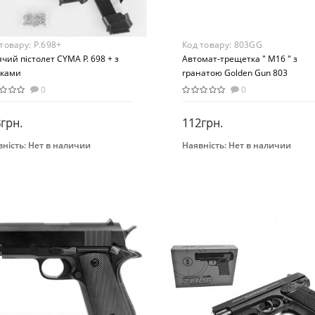
 товару:
P.698+
Код товару:
803GG
чий пістолет CYMA P. 698 + з
Автомат-трещетка " M16 " з
ьками
гранатою Golden Gun 803
0
0
грн.
112грн.
ність:
Нет в наличии
Наявність:
Нет в наличии
Закінчився
Закінчився
нд
Бренд
A
Golden Gun
Вид
толеты
Военные игры
раст
Возраст
4-ти лет
От 4-х лет
растная группа
Материал
4 лет
Пластик
ериал