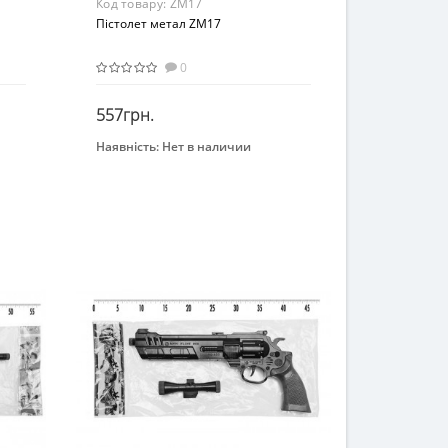
Код товару:
ZM17
Пістолет метал ZM17
0
557грн.
Наявність:
Нет в наличии
Закінчився
Бренд
CYMA
Вид
Детское оружие
Возраст
От 8 лет
Материал
Комбинированный