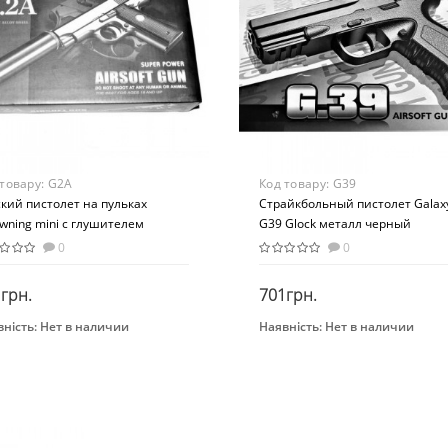
От 14 лет
Материал
Металл/пластик
 товару:
G2A
Код товару:
G39
кий пистолет на пульках
Страйкбольный пистолет Galax
wning mini с глушителем
G39 Glock металл черный
тер" Galaxy G2A Металл,
0
0
ный
грн.
701грн.
ність:
Нет в наличии
Наявність:
Нет в наличии
Закінчився
Закінчився
нд
Бренд
xy
Galaxy
раст
Возраст
0-ти лет
От 10-ти лет
растная группа
Возрастная группа