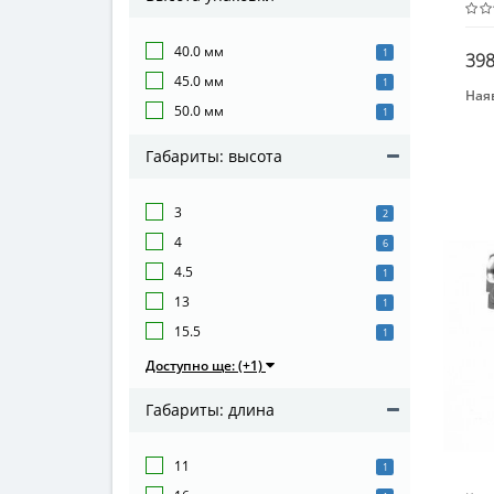
40.0 мм
1
398
45.0 мм
1
Наяв
50.0 мм
1
Бре
CYM
Габариты: высота
Воз
От 1
3
2
Мат
4
6
Мет
4.5
1
13
1
15.5
1
Доступно ще: (+1)
Габариты: длина
11
1