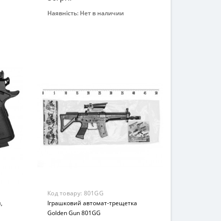
Наявність:
Нет в наличии
Закінчився
Бренд
Avengers Initiative
Возрастная группа
От 7 лет
Материал
Пластик
Код товару:
801GG
,
Іграшковий автомат-трещетка
Golden Gun 801GG