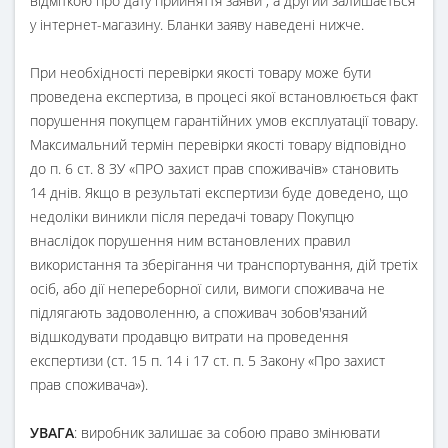
відміткою про дату прийняття заяви , а другий залишається
у інтернет-магазину. Бланки заяву наведені нижче.
При необхідності перевірки якості товару може бути
проведена експертиза, в процесі якої встановлюється факт
порушення покупцем гарантійних умов експлуатації товару.
Максимальний термін перевірки якості товару відповідно
до п. 6 ст. 8 ЗУ «ПРО захист прав споживачів» становить
14 днів. Якщо в результаті експертизи буде доведено, що
недоліки виникли після передачі товару Покупцю
внаслідок порушення ним встановлених правил
використання та зберігання чи транспортування, дій третіх
осіб, або дії непереборної сили, вимоги споживача не
підлягають задоволенню, а споживач зобов'язаний
відшкодувати продавцю витрати на проведення
експертизи (ст. 15 п. 14 і 17 ст. п. 5 Закону «Про захист
прав споживача»).
УВАГА
: виробник залишає за собою право змінювати