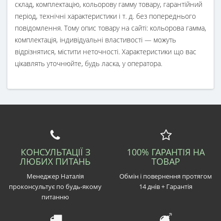
склад, комплектацію, кольорову гамму товару, гарантійний
період, технічні характеристики і т. д. без попереднього
повідомлення. Тому опис товару на сайті: кольорова гамма,
комплектація, індивідуальні властивості — можуть
відрізнятися, містити неточності. Характеристики що вас
цікавлять уточнюйте, будь ласка, у оператора.
КОНСУЛЬТАЦІЇ З
100% ГАРАНТІЯ НА
ЛЮБИХ ПИТАНЬ
ТОВАР
Менеджер Наталія
Обмін і повернення протягом
проконсультує по будь-якому
14 днів + Гарантія
питанню