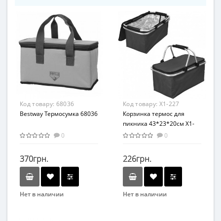
Код товару:
68036
Код товару:
Х1-227
Bestway Термосумка 68036
Корзинка термос для
пикника 43*23*20см Х1-
227
0
0
370грн.
226грн.
Нет в наличии
Нет в наличии
Бренд
Возраст
Bestway
От 3-х лет