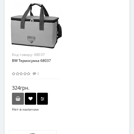
Вид
Возрастная группа
Спортивный инвентарь
От 3 лет
Возраст
Материал
от 3 лет
Комбинированный
Материал
Комбинированный
Код товару:
68037
BW Термосумка 68037
0
324грн.
Нет в наличии
Бренд
Bestway
Возраст