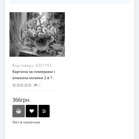
Код товару:
GZS1103
Картина за номерами і
алмазна мозаїка 2 в 1.
Rainbow Art" дачний букет
0
" GZS1103
366грн.
Нет в наличии
Бренд
Rainbow Art