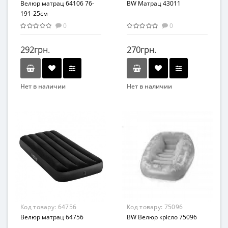
Велюр матрац 64106 76-
BW Матрац 43011
191-25см
0
0
292грн.
270грн.
Нет в наличии
Нет в наличии
Бренд
Бренд
Intex
Bestway
Вид
Вид
Матрасы
Матрасы
Возраст
Возраст
От 1 года
От 8 лет
Материал
Материал
ПВХ
ПВХ
Код товару:
64756
Код товару:
75096
Велюр матрац 64756
BW Велюр крісло 75096