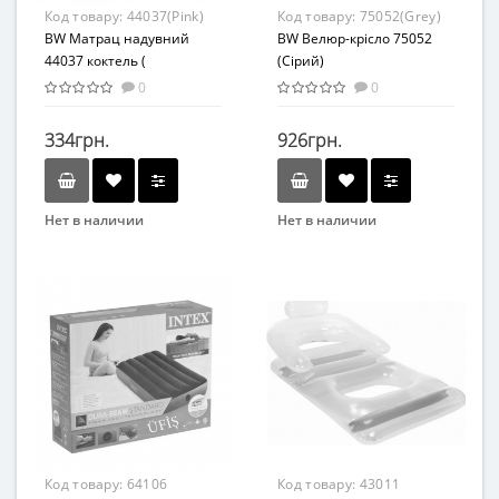
Код товару:
44037(Pink)
Код товару:
75052(Grey)
BW Матрац надувний
BW Велюр-крісло 75052
44037 коктель (
(Сірий)
44037(Pink) Коктейль,190-
0
0
99см, ремкомплект, в кор-
ке)
334грн.
926грн.
Нет в наличии
Нет в наличии
Бренд
Бренд
Bestway
Bestway
Возраст
Вид
От 8-ми лет
Кресла
Материал
Материал
ПВХ
Высококачественный
винил
Код товару:
64106
Код товару:
43011