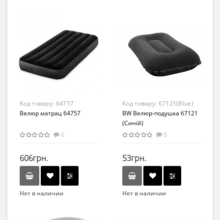
Bestway
Intex
Вид
Вид
Матрасы
Матрасы
Возраст
Возраст
от 3 лет
от 3 лет
Материал
Материал
ПВХ
ПВХ
Код товару:
64757
Код товару:
67121(Blue)
Велюр матрац 64757
BW Велюр-подушка 67121
(Синій)
0
0
606грн.
53грн.
Нет в наличии
Нет в наличии
Бренд
Бренд
Intex
Bestway