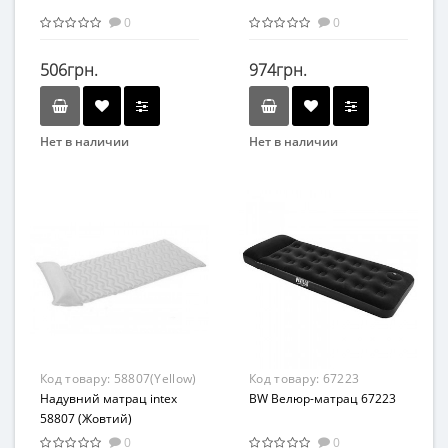
0
0
506грн.
974грн.
Нет в наличии
Нет в наличии
Бренд
Бренд
Intex
Bestway
Вид
Возраст
Матрасы
От 3-х лет
Возраст
Материал
от 3 лет
ПВХ
Материал
ПВХ
Код товару:
58807(Yellow)
Код товару:
67223
Надувний матрац intex
BW Велюр-матрац 67223
58807 (Жовтий)
0
0