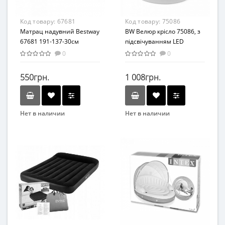
ПВХ
Код товару:
67681
Код товару:
75086
Матрац надувний Bestway
BW Велюр крісло 75086, з
67681 191-137-30см
підсвічуванням LED
0
0
550грн.
1 008грн.
Нет в наличии
Нет в наличии
Бренд
Бренд
Bestway
Bestway
Возраст
Возраст
От 6-ти лет
От 3-х лет
Материал
Материал
ПВХ
ПВХ