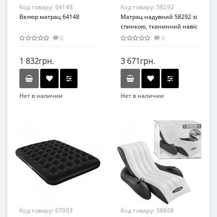
Код товару:
64148
Код товару:
58292
Велюр матрац 64148
Матрац надувний 58292 зі
спинкою, тканинний навіс
0
0
1 832грн.
3 671грн.
Нет в наличии
Нет в наличии
Бренд
Бренд
Intex
Intex
Вид
Вид
Матрасы
Плотики
Возраст
Возраст
от 3 лет
От 14-ти лет
Материал
Материал
ПВХ
ПВХ
Код товару:
67003
Код товару:
58868