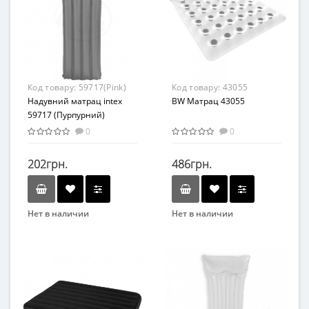
Материал
Возраст
Высококачественный
От 1 года
винил
Материал
ПВХ
Код товару:
59717(Pink)
Код товару:
43055
Надувний матрац intex
BW Матрац 43055
59717 (Пурпурний)
0
0
202грн.
486грн.
Нет в наличии
Нет в наличии
Бренд
Бренд
Intex
Bestway
Вид
Матрасы
Возраст