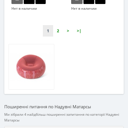
Нет в наличии
Нет в наличии
Бренд
Бренд
Bestway
Bestway
Возраст
Возраст
1
2
>
>|
От 8-ми лет
От 3-х лет
Материал
Материал
ПВХ
ПВХ
Поширенні питання по Надувні Матарсы
Ми зібрали 4 найдбільш поширенні запитання по категорії Надувні
Матарсы