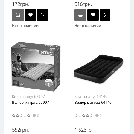
кульку, 25-26-3см)
172грн.
916грн.
Нет в наличии
Нет в наличии
Бренд
Бренд
Bestway
Bestway
Вид
Матрасы
Возраст
от 3 лет
Материал
ПВХ
Код товару:
67997
Код товару:
64146
Велюр матрац 67997
Велюр матрац 64146
0
0
552грн.
1 523грн.