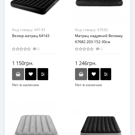
от 3 лет
от 3 лет
Материал
Материал
ПВХ
ПВХ
Код товару:
64143
Код товару:
67682
Велюр матрац 64143
Матрац надувний Bestway
67682 203-152-30см
0
0
1 150грн.
1 246грн.
Нет в наличии
Нет в наличии
Бренд
Бренд
Intex
Bestway
Вид
Возраст
Матрасы
От 6-ти лет
Возраст
Материал
от 3 лет
ПВХ