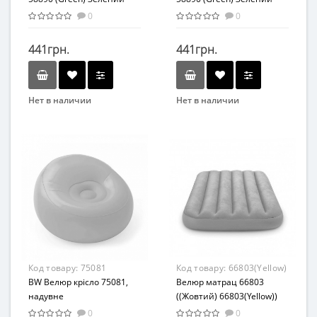
кольоровий стакани
кольоровий стакани
0
0
(Рожевий)
(Зелений)
441грн.
441грн.
Нет в наличии
Нет в наличии
Бренд
Бренд
Intex
Intex
Код товару:
75081
Код товару:
66803(Yellow)
BW Велюр крісло 75081,
Велюр матрац 66803
надувне
((Жовтий) 66803(Yellow))
0
0