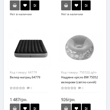
Нет в наличии
Нет в наличии
Бренд
Бренд
Bestway
Intex
Вид
Вид
Кресла
Кресла
Материал
Материал
Высококачественный
Комбинированный
винил
Код товару:
64779
Код товару:
75052(Light-
Велюр матрац 64779
Blue)
Надувне крісло BW 75052
велюрове (світло-синій)
0
0
1 487грн.
926грн.