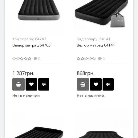
Возраст
от 3 лет
Материал
ПВХ
Код товару:
64763
Код товару:
64141
Велюр матрац 64763
Велюр матрац 64141
0
0
1 287грн.
868грн.
Нет в наличии
Нет в наличии
Бренд
Бренд
Intex
Intex
Вид
Вид
Матрасы
Матрасы
Возраст
Возраст