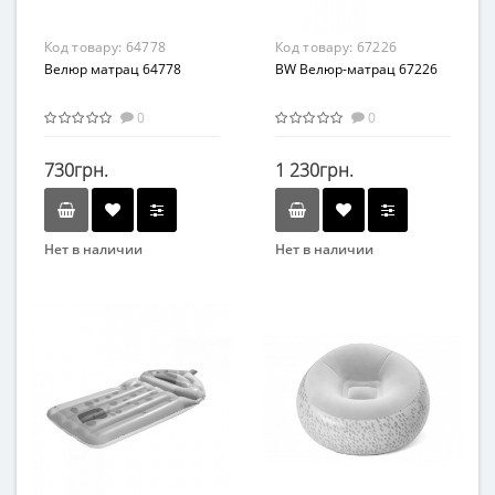
ПВХ
Код товару:
64778
Код товару:
67226
Велюр матрац 64778
BW Велюр-матрац 67226
0
0
730грн.
1 230грн.
Нет в наличии
Нет в наличии
Бренд
Бренд
Intex
Bestway
Вид
Вид
Матрасы
Матрасы
Возраст
Возраст
от 3 лет
от 3 лет
Материал
Материал
ПВХ
ПВХ