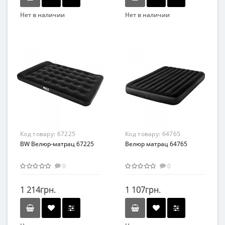
Нет в наличии
Нет в наличии
Бренд
Бренд
Intex
Bestway
Вид
Вид
Матрасы
Кресла
Возраст
Материал
от 3 лет
Высококачественный
винил
Материал
ПВХ
Код товару:
67225
Код товару:
64765
BW Велюр-матрац 67225
Велюр матрац 64765
0
0
1 214грн.
1 107грн.