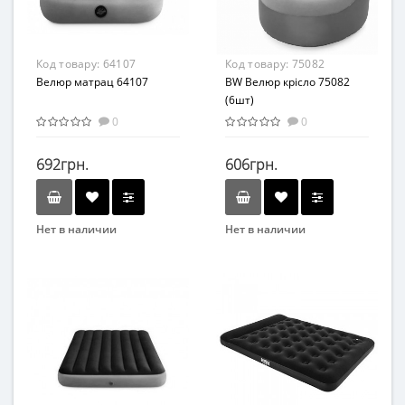
Материал
ПВХ
Код товару:
64107
Код товару:
75082
Велюр матрац 64107
BW Велюр крісло 75082
(6шт)
0
0
692грн.
606грн.
Нет в наличии
Нет в наличии
Бренд
Бренд
Intex
Bestway
Вид
Возраст
Матрасы
От 3-х лет
Возраст
Материал
от 3 лет
ПВХ
Материал