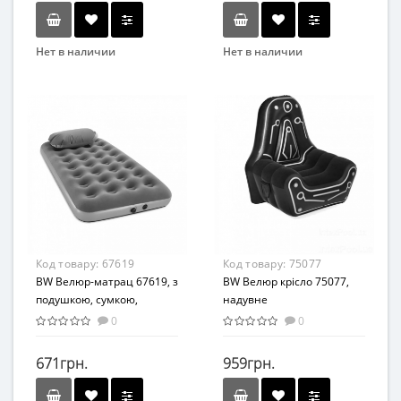
Нет в наличии
Нет в наличии
Бренд
Бренд
Intex
Intex
Вид
Вид
Матрасы
Матрасы
Возраст
Возраст
от 3 лет
от 3 лет
Материал
Материал
ПВХ
ПВХ
Код товару:
67619
Код товару:
75077
BW Велюр-матрац 67619, з
BW Велюр крісло 75077,
подушкою, сумкою,
надувне
насосом, ремкомплектом
0
0
671грн.
959грн.