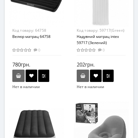
От 8 лет
Материал
ПВХ
Код товару:
64758
Код товару:
59717(Green)
Велюр матрац 64758
Надувний матрац intex
59717 (Зелений)
0
0
780грн.
202грн.
Нет в наличии
Нет в наличии
Бренд
Бренд
Intex
Intex
Вид
Матрасы
Возраст
от 3 лет