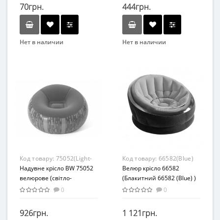
70грн.
444грн.
Нет в наличии
Нет в наличии
Бренд
Бренд
Intex
Intex
Вид
Вид
Плотики
Плотики
Материал
Возраст
ПВХ
От 8-ми лет
Материал
ПВХ
Код товару:
75052(Light-
Код товару:
66582(Blue)
Red)
Надувне крісло BW 75052
Велюр крісло 66582
велюрове (світло-
(Блакитний 66582 (Blue) )
червоний)
0
0
926грн.
1 121грн.