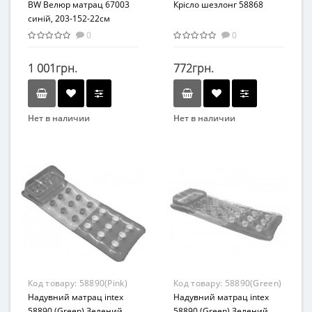
BW Велюр матрац 67003
Крісло шезлонг 58868
синій, 203-152-22см
0
0
1 001грн.
772грн.
Нет в наличии
Нет в наличии
Бренд
Бренд
Bestway
Intex
Вид
Вид
Матрасы
Кресла
Возраст
Материал
от 3 лет
ПВХ
Материал
ПВХ
Код товару:
58890(Pink)
Код товару:
58890(Green)
Надувний матрац intex
Надувний матрац intex
58890 (Green) Зелений
58890 (Green) Зелений