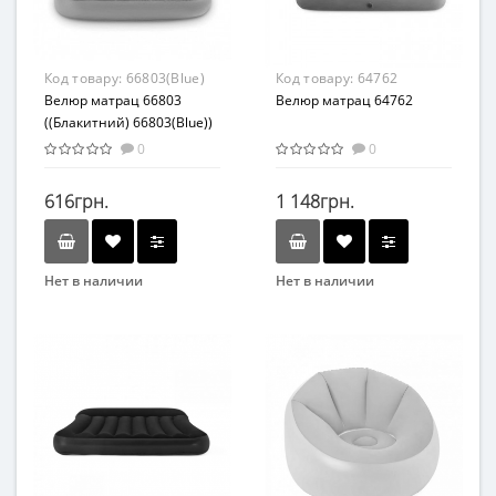
Материал
ПВХ
Код товару:
66803(Blue)
Код товару:
64762
Велюр матрац 66803
Велюр матрац 64762
((Блакитний) 66803(Blue))
0
0
616грн.
1 148грн.
Нет в наличии
Нет в наличии
Бренд
Бренд
Intex
Intex
Вид
Вид
Матрасы
Матрасы
Материал
Возраст
Комбинированный
от 3 лет
Материал