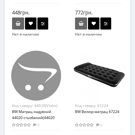
448грн.
772грн.
Нет в наличии
Нет в наличии
Бренд
Бренд
Intex
Bestway
Вид
Вид
Набор для плавания
Матрасы
Возраст
Материал
от 3 лет
Высококачественный
винил
Материал
ПВХ
Код товару:
44020(Violet)
Код товару:
67224
BW Матрац надувний
BW Велюр-матрац 67224
44020 стьобаний(44020
(Violet) Фіолетовий
0
0
"стьобаний", 213-86см, в