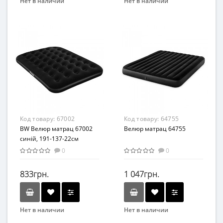
Нет в наличии
Нет в наличии
Вид
Бренд
Матрасы
Intex
Вид
Матрасы
Возраст
от 3 лет
Материал
ПВХ
Код товару:
67002
Код товару:
64755
BW Велюр матрац 67002
Велюр матрац 64755
синій, 191-137-22см
0
0
833грн.
1 047грн.
Нет в наличии
Нет в наличии
Бренд
Бренд