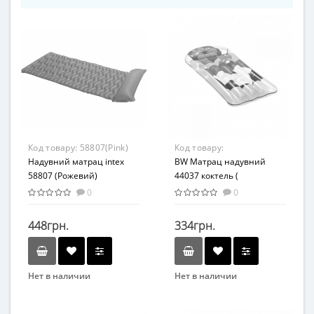
Код товару:
58807(Pink)
Код товару:
Надувний матрац intex
44037(Orange)
BW Матрац надувний
58807 (Рожевий)
44037 коктель (
44037(Orange)
0
0
Коктейль,190-99см,
ремкомплект, в кор-ке)
448грн.
334грн.
Нет в наличии
Нет в наличии
Бренд
Бренд
Intex
Bestway