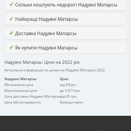
✔
Скільки коштують недорогі Надувні Матарсы
✔
Найкращі Надувні Матарсы
✔
Доставка Надувні Матарсы
✔
Як купити Надувні Матарсы
Надувні Матарсы: Ціни на 2022 рік
Актуальна інформація по цінам на Надувні Матарсы 2022.
Надувні Матарсы
Ціна
Мінімальна ціна
від 53грн.
Максимальна ціна
до 3 671грн.
Ціна доставки Надувні Матарсы
від 45 грн.
Ціна обслуговування
Безкоштовно