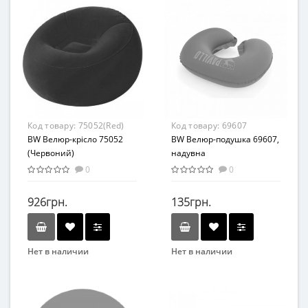
Вид
Возраст
Набор для плавания
От 8-ми лет
Возраст
Материал
от 3 лет
ПВХ
Материал
ПВХ
Код товару:
75052(Red)
Код товару:
69607
BW Велюр-крісло 75052
BW Велюр-подушка 69607,
(Червоний)
надувна
0
0
926грн.
135грн.
Нет в наличии
Нет в наличии
Бренд
Бренд
Bestway
Bestway
Вид
Вид