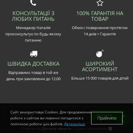
КОНСУЛЬТАЦІЇ З
100% ГАРАНТІЯ НА
ЛЮБИХ ПИТАНЬ
ТОВАР
Менеджер Наталія
Обмін і повернення протягом
проконсультує по будь-якому
14 днів + Гарантія
питанню
ШВИДКА ДОСТАВКА
ШИРОКИЙ
АСОРТИМЕНТ
Відправимо товар в той же
Більше 15 000 товарів для дітей
день при замовленні до 12:00
Сайт використовує Cookies. Для продовження
Підписка
Прийняти
роботи з сайтом ви повинні погодитися з
політикою роботи цих файлів.
Детальніше
Я прочитав
Договір оферти
і згоден з вимогами