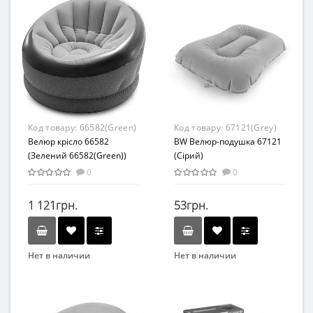
Вид
Вид
Матрасы
Подушки
Возраст
Возраст
от 3 лет
от 3 лет
Материал
Материал
ПВХ
ПВХ
Код товару:
66582(Green)
Код товару:
67121(Grey)
Велюр крісло 66582
BW Велюр-подушка 67121
(Зелений 66582(Green))
(Сірий)
0
0
1 121грн.
53грн.
Нет в наличии
Нет в наличии
Бренд
Бренд
Intex
Bestway
Вид
Вид