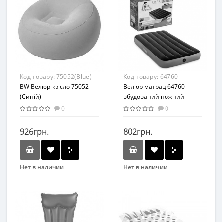
Кресла
Подушки
Материал
Возраст
Комбинированный
от 3 лет
Материал
ПВХ
Код товару:
75052(Blue)
Код товару:
64760
BW Велюр-крісло 75052
Велюр матрац 64760
(Синій)
вбудований ножний
насос
0
0
926грн.
802грн.
Нет в наличии
Нет в наличии
Бренд
Бренд
Bestway
Intex
Вид
Вид
Кресла
Матрасы