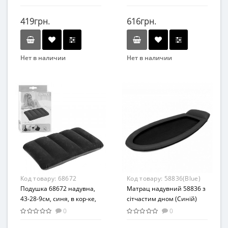
419грн.
616грн.
Нет в наличии
Нет в наличии
Бренд
Бренд
Bestway
Intex
Возраст
Вид
От 3-х лет
Матрасы
Материал
Материал
ПВХ
Комбинированный
Код товару:
68672
Код товару:
58836(Blue)
Подушка 68672 надувна,
Матрац надувний 58836 з
43-28-9см, синя, в кор-ке,
сітчастим дном (Синій)
19-13-4см
0
0