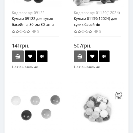
Код товару:
09122
Код товару:
01159(12024)
Кульки 09122 для сухих
Кульки 01159(12024) для
басейнів, 80 мм 30 шт в
сухих басейнів
сітці
0
0
141грн.
507грн.
Нет в наличии
Нет в наличии
Бренд
Бренд
MToys
MToys
Возрастная группа
От 1 года