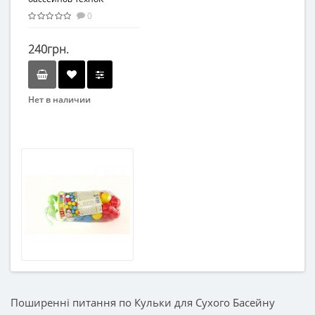
7303TXK, 80 мм 40 шт в
0
сетке
240грн.
Нет в наличии
Бренд
Технок
Вид
Набор
Возраст
От 2-х лет
Возрастная группа
От 2 лет
Материал
Пластик
Поширенні питання по Кульки для Сухого Басейну