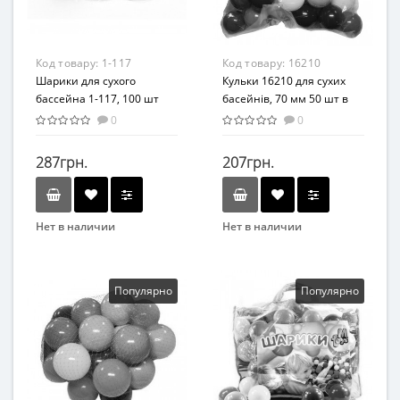
Код товару:
1-117
Код товару:
16210
Шарики для сухого
Кульки 16210 для сухих
бассейна 1-117, 100 шт
басейнів, 70 мм 50 шт в
сітці
0
0
287грн.
207грн.
Нет в наличии
Нет в наличии
Бренд
Бренд
MASTERPLAY
MToys
Возрастная группа
Популярно
Популярно
От 3 лет