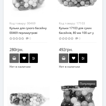
От 2-х лет
Материал
Пластик
Код товару:
00469
Код товару:
17103
Кульки для сухого басейну
Кульки 17103 для сухих
00469 перламутрові
басейнів, 80 мм 100 шт у
сітці
0
0
280грн.
492грн.
Нет в наличии
Нет в наличии
Бренд
Бренд
ORION
MToys
Возраст
Популярно
от 3 лет