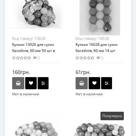
Код товару:
13026
Код товару:
16028
Кульки 13026 для сухих
Кульки 16028 для сухих
басейнів, 60 мм 50 шт в
басейнів, 60 мм 14 шт
сітці
16028
0
0
160грн.
61грн.
Нет в наличии
Нет в наличии
Бренд
Бренд
MToys
MToys
Вид
Популярно
Развлекательные
Возраст