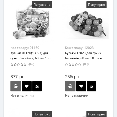
Популярно
Популярно
Код товару:
01160
Код товару:
12023
Кульки 01160(13027) для
Кульки 12023 для сухих
сухих басейнів, 60 мм 100
басейнів, 80 мм 50 шт в
шт у сумці
сітці
0
0
377грн.
256грн.
Нет в наличии
Нет в наличии
Бренд
Бренд
MToys
MToys
Материал
Популярно
Популярно