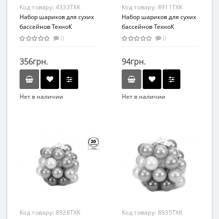
Код товару:
4333TXK
Код товару:
8911TXK
Набор шариков для сухих
Набор шариков для сухих
бассейнов ТехноК
бассейнов ТехноК
4333TXK, 80 мм 60 шт в
8911TXK, 70 мм 20 шт в
0
0
сетке
сетке
356грн.
94грн.
Нет в наличии
Нет в наличии
Бренд
Бренд
Технок
Технок
Вид
Вид
Набор
Набор
Возраст
Возраст
От 2-х лет
От 2-х лет
Возрастная группа
Возрастная группа
От 2 лет
От 2 лет
Материал
Материал
Код товару:
8928TXK
Код товару:
8935TXK
Пластик
Пластик