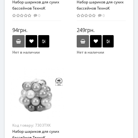
Набор шариков для сухих
Набор шариков для сухих
бассейнов ТехноК
бассейнов ТехноК
8928TXK, 70 мм 20 шт в
8935TXK, 70 мм 60 шт в
0
0
сетке
сетке
94грн.
249грн.
Нет в наличии
Нет в наличии
Бренд
Бренд
Технок
Технок
Вид
Вид
Набор
Набор
Возраст
Возраст
От 2-х лет
От 2-х лет
Возрастная группа
Возрастная группа
От 2 лет
От 2 лет
Материал
Материал
Код товару:
7303TXK
Пластик
Пластик
Набор шариков для сухих
бассейнов ТехноК