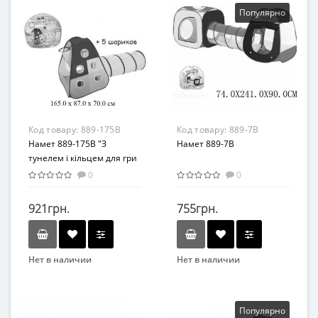
Возраст
Возраст
Популярно
от 3 лет
От 2-х лет
Материал
Возрастная группа
Текстиль
От 2 лет
Материал
Полимер
Код товару:
889-175B
Код товару:
889-7B
Намет 889-175B "З
Намет 889-7B
тунелем і кільцем для гри
в м'яч"
0
0
921грн.
755грн.
Нет в наличии
Нет в наличии
Бренд
Бренд
YJ
YJ
Возрастная группа
Возрастная группа
Популярно