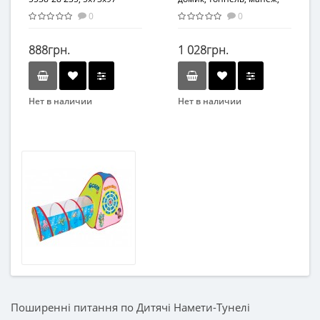
накидка
0
0
888грн.
1 028грн.
Нет в наличии
Нет в наличии
Бренд
Бренд
Hai Xiong Toys
Bambi
Вид
Детская палатка
Возраст
От 3-х лет
Возрастная группа
От 3 лет
Материал
Комбинированный
Поширенні питання по Дитячі Намети-Тунелі