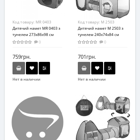
Возрастная группа
Возрастная группа
От 2 лет
От 3 лет
Материал
Материал
Код товару:
MR 0403
Код товару:
M 2503
Комбинированный
Полиэстер
Дитячий намет MR 0403 з
Дитячий намет M 2503 з
тунелем 273х86х98 см
тунелем 240х74х84 см
0
0
759грн.
701грн.
Нет в наличии
Нет в наличии
Бренд
Бренд
METR+
METR+
Вид
Вид
Детская палатка
Детская палатка
Возраст
Возраст
От 2-х лет
От 3-х лет
Возрастная группа
Возрастная группа