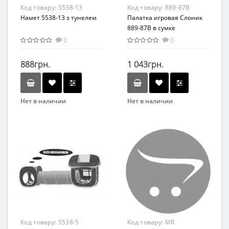
Материал
Материал
Код товару:
5538-13
Код товару:
889-87B
Комбинированный
Комбинированный
Намет 5538-13 з тунелем
Палатка игровая Слоник
889-87B в сумке
0
0
888грн.
1 043грн.
Нет в наличии
Нет в наличии
Бренд
Бренд
Hoi xiong Toys
yongjra
Возраст
Вид
От 2-х лет
Детская палатка
Материал
Возрастная группа
Металл/текстиль
От 2 лет
Материал
Металл/текстиль
Код товару:
5538-5
Код товару:
MR