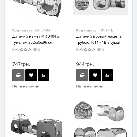
От 3 лет
Материал
Комбинированный
Код товару:
MR 0404
Код товару:
T011-1B
Дитячий намет MR 0404 з
Дитячий ігровий намет з
тунелем 252х85х96 см
трубою T011 - 1B в сумці
0
0
747грн.
944грн.
Нет в наличии
Нет в наличии
Бренд
Бренд
METR+
METR+
Вид
Вид
Детская палатка
Игровой центр
Возраст
Возраст
От 2-х лет
От 3-х лет