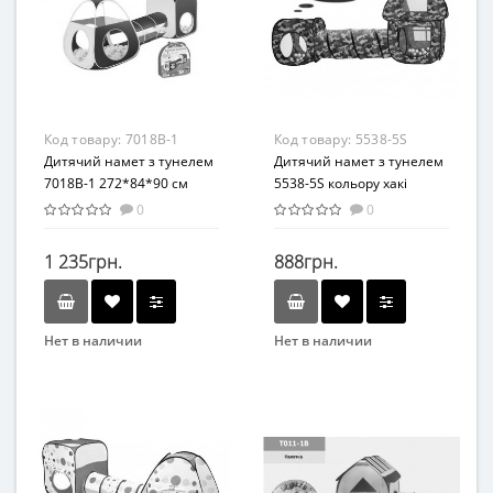
Возраст
От 3-х лет
Возрастная группа
От 3 лет
Материал
Код товару:
7018B-1
Код товару:
5538-5S
Текстиль
Дитячий намет з тунелем
Дитячий намет з тунелем
7018B-1 272*84*90 см
5538-5S кольору хакі
0
0
1 235грн.
888грн.
Нет в наличии
Нет в наличии
Вид
Детская палатка
Возраст
От 3-х лет
Возрастная группа