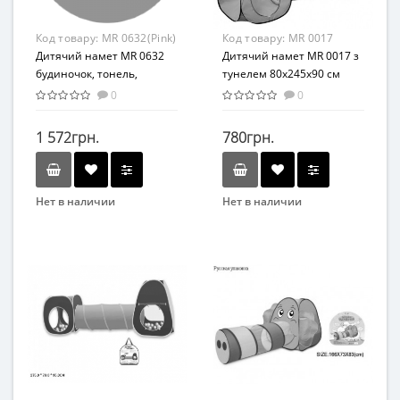
От 2 лет
От 3 лет
Материал
Материал
Код товару:
MR 0632(Pink)
Код товару:
MR 0017
Комбинированный
Комбинированный
Дитячий намет MR 0632
Дитячий намет MR 0017 з
будиночок, тонель,
тунелем 80х245х90 см
манеж, накидка
0
0
1 572грн.
780грн.
Нет в наличии
Нет в наличии
Бренд
Бренд
Bambi
METR+
Вид
Вид
Детская палатка
Детская палатка
Возраст
Возраст
От 3-х лет
От 2-х лет
Возрастная группа
Возрастная группа
От 3 лет
От 2 лет