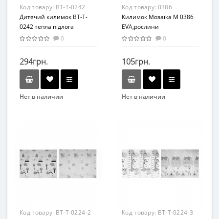
Код товару:
BT-T-0242
Код товару:
0386
Дитячий килимок BT-T-
Килимок Мозаїка M 0386
0242 тепла підлога
EVA,рослини
двостороння
0
0
294грн.
105грн.
Нет в наличии
Нет в наличии
Бренд
Бренд
Bambi
Метр+
Вид
Возрастная группа
Коврик
От 6 мес
Возраст
От 12 мес
Возрастная группа
От 1 года
Материал
Код товару:
BT-T-0224-2
Код товару:
BT-T-0224-3
Текстиль