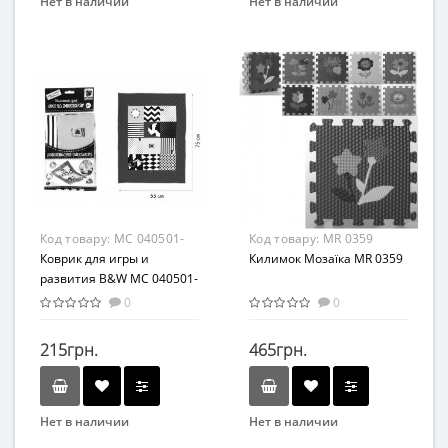
Нет в наличии
Нет в наличии
Бренд
Бренд
EVA
METR+
Возраст
Возраст
От 1 года
От 2-х лет
Возрастная группа
От 3 мес
Материал
Пенополиэтилен
Код товару:
МС 040501-
Код товару:
MR 0359
01
Коврик для игры и
Килимок Мозаїка MR 0359
развития B&W МС 040501-
01
0
0
215грн.
465грн.
Нет в наличии
Нет в наличии
Бренд
Бренд