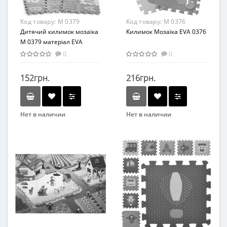
От 0 лет
От 0 лет
Материал
Материал
Код товару:
M 0379
Код товару:
M 0376
Комбинированный
Комбинированный
Дитячий килимок мозаїка
Килимок Мозаїка EVA 0376
M 0379 матеріал EVA
0
0
152грн.
216грн.
Нет в наличии
Нет в наличии
Бренд
Бренд
EVA
OSPORT
Возрастная группа
Возраст
От 3 лет
От 3 мес
Возрастная группа
От 3 месяцев