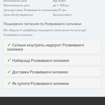
Мінімальна ціна
від 50грн.
Максимальна ціна
до 1 760грн.
Ціна доставки Розвиваючі килимки
від 45 грн.
Ціна обслуговування
Безкоштовно
Поширенні питання по Розвиваючі килимки
Ми зібрали 4 найдбільш поширенні запитання по категорії
Розвиваючі килимки
✔
Скільки коштують недорогі Розвиваючі
килимки
✔
Найкращі Розвиваючі килимки
✔
Доставка Розвиваючі килимки
✔
Як купити Розвиваючі килимки