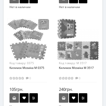
Нет в наличии
Нет в наличии
Бренд
Вид
Bambi
Развивающие
Вид
Возраст
Коврик
от 3 лет
Возраст
Материал
От 12 мес
Фом
Возрастная группа
От 1 года
Материал
Код товару:
0375
Код товару:
M 3517
ПВХ
Килимок Мозаїка M 0375
Килимок Мозаїка M 3517
0
0
105грн.
240грн.