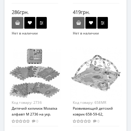
двухсторонний (Деревня
и Зоопарк)
286грн.
419грн.
Нет в наличии
Нет в наличии
Бренд
Бренд
Bambi
Bambi
Возраст
Вид
От 1 года
Коврик
Материал
Возраст
EVA
От 12 мес
Возрастная группа
От 1 года
Материал
Код товару:
2736
Код товару:
658MR
ПВХ
Дитячий килимок Мозаїка
Развивающий детский
алфавіт M 2736 на укр.
коврик 658-59-62,
мова
подвески 5шт, 83-83 см
0
0
(658MR)