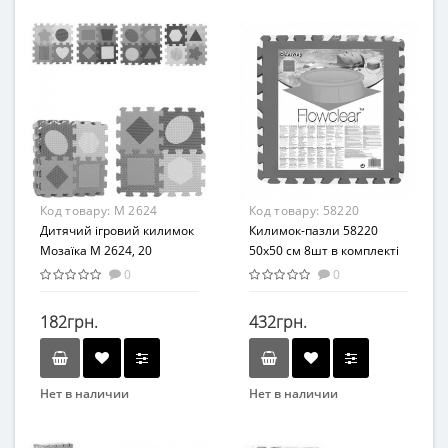
Macik
Bambi
Вид
Возраст
Коврик
От 1 года
Возраст
Материал
С рождения
EVA
Возрастная группа
От 0 лет
Материал
Код товару:
M 2624
Код товару:
58220
Комбинированный
Дитячий ігровий килимок
Килимок-пазли 58220
Мозаїка M 2624, 20
50х50 см 8шт в комплекті
деталей
0
0
182грн.
432грн.
Нет в наличии
Нет в наличии
Бренд
Бренд
METR+
Bestway