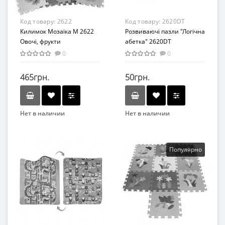
Код товару:
2622
Код товару:
2620DT
Килимок Мозаїка M 2622
Розвиваючі пазли "Логічна
Овочі, фрукти
абетка" 2620DT
0
0
465грн.
50грн.
Нет в наличии
Нет в наличии
Бренд
Бренд
Метр+
Danko Toys
Возраст
Возраст
Популярно
От 2-х лет
От 2-х лет
Возрастная группа
От 2-х лет
Материал
Пенополиэтилен