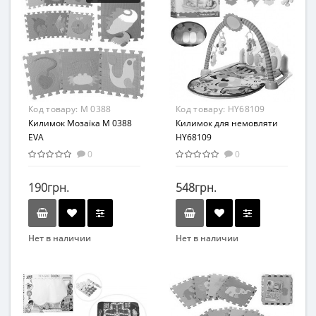
От 6 мес
Развивающая игрушка
Возрастная группа
Возраст
От 6 мес
От 1 года
Материал
Пенополиэтилен
Код товару:
M 0388
Код товару:
HY68109
Килимок Мозаїка M 0388
Килимок для немовляти
EVA
HY68109
0
0
190грн.
548грн.
Нет в наличии
Нет в наличии
Бренд
Бренд
Метр+
Bambi
Возраст
Вид
От 1 года
Коврик