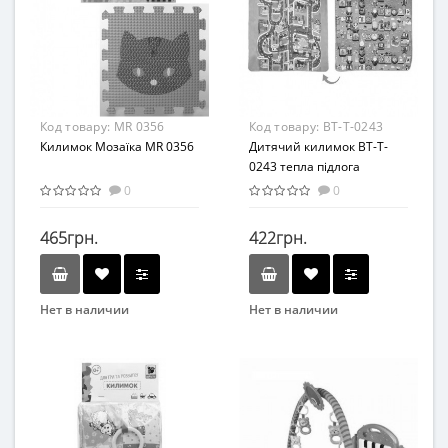
Материал
Возраст
EVA
От 0 лет
Возрастная группа
От 0 лет
Материал
Код товару:
MR 0356
Код товару:
BT-T-0243
Комбинированный
Килимок Мозаїка MR 0356
Дитячий килимок BT-T-
0243 тепла підлога
двосторонній
0
0
465грн.
422грн.
Нет в наличии
Нет в наличии
Бренд
Бренд
Bambi
Bambi
Возраст
Вид
От 1 года
Коврик
Материал
Возраст