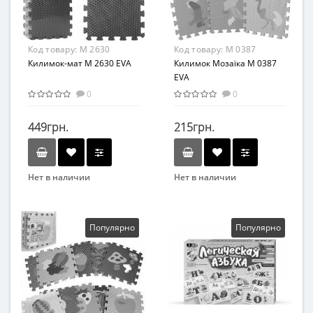
Материал
Текстиль
Код товару:
M 2630
Код товару:
M 0387
Килимок-мат M 2630 EVA
Килимок Мозаїка M 0387
EVA
0
0
449грн.
215грн.
Нет в наличии
Нет в наличии
Бренд
Бренд
METR+
Метр+
Материал
Возраст
Популярно
Популярно
Пенополиэтилен
От 1 года
Материал
Пенополиэтилен