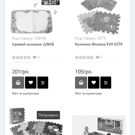
Материал
Возраст
Пенополиэтилен
От 0
Материал
Комбинированный
Код товару:
228AB
Код товару:
0376
Ігровий килимок 228AB
Килимок Мозаїка EVA 0376
0
0
201грн.
105грн.
Нет в наличии
Нет в наличии
Бренд
Бренд
METR+
OSPORT
Возраст
Возраст
Популярно
От 3-х лет
От 3 мес
Возрастная группа