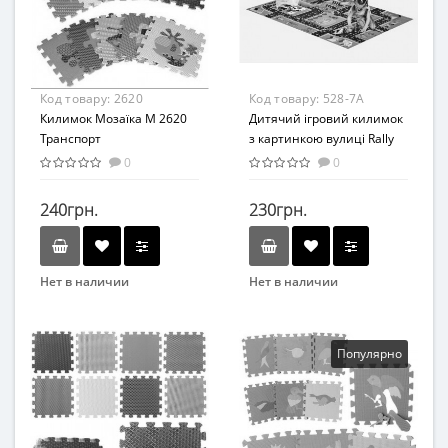
От 3 месяцев
Код товару:
2620
Код товару:
528-7A
Килимок Мозаїка M 2620
Дитячий ігровий килимок
Транспорт
з картинкою вулиці Rally
528-7A (1498538), 3
0
0
машинки в комплекті
240грн.
230грн.
Нет в наличии
Нет в наличии
Бренд
Бренд
Метр+
METR+
Возраст
Возраст
Популярно
От 1 года
От 3-х лет
Материал
Возрастная группа
Пенополиэтилен
От 3 лет