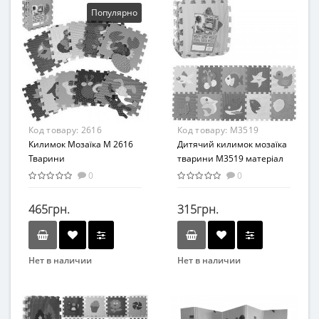
Вид
Вид
Популярно
Коврик
Аксессуары
Возраст
Возраст
От 12 мес
От 3-х лет
Возрастная группа
Материал
От 1 года
Полиуретан
Материал
Код товару:
2616
Код товару:
M3519
Фом
Килимок Мозаїка M 2616
Дитячий килимок мозаїка
Тварини
тварини M3519 матеріал
EVA
0
0
465грн.
315грн.
Нет в наличии
Нет в наличии
Бренд
Бренд
Метр+
Bambi
Возраст