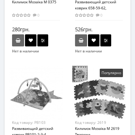
Килимок Мозаїка M 0375
Развивающий детский
коврик 658-59-62,
подвески 5шт, 83-83 см
0
0
(659MR)
280грн.
526грн.
Нет в наличии
Нет в наличии
Бренд
Бренд
EVA
Bambi
Возраст
Вид
Популярно
От 1 года
Коврик
Возрастная группа
Возраст
От 3 мес
С рождения
Материал
Возрастная группа
Пенополиэтилен
От 0 лет
Материал
Код товару:
PB103
Код товару:
2619
Комбинированный
Развивающий детский
Килимок Мозаїка M 2619
коврик PB101-2-3-4,
Тварини