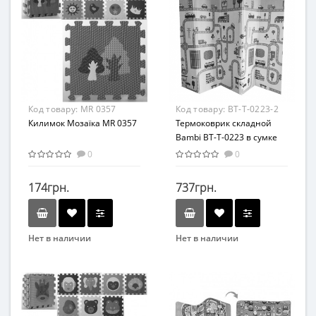
От 2-х лет
Возрастная группа
От 2 лет
Код товару:
MR 0357
Код товару:
BT-T-0223-2
Килимок Мозаїка MR 0357
Термоковрик складной
Bambi BT-T-0223 в сумке
(Дорога-Транспорт)
0
0
174грн.
737грн.
Нет в наличии
Нет в наличии
Бренд
Бренд
Bambi
Bambi
Возраст
Вид
От 1 года
Коврик