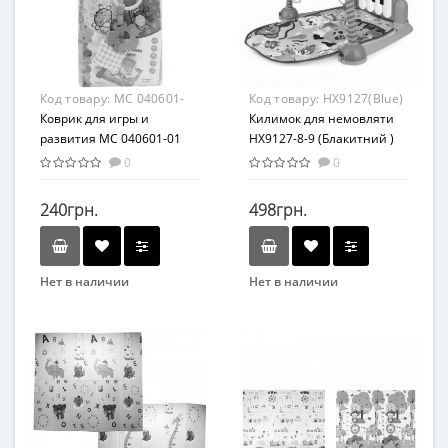
EVA
От 12 мес
Возрастная группа
От 1 года
Материал
Код товару:
МС 040601-
Код товару:
HX9127(Blue)
Текстиль
01
Коврик для игры и
Килимок для немовляти
развития МС 040601-01
HX9127-8-9 (Блакитний )
0
0
240грн.
498грн.
Нет в наличии
Нет в наличии
Бренд
Бренд
Macik
Bambi
Вид
Вид
Коврик
Коврик
Возраст
Возраст
С рождения
От 0