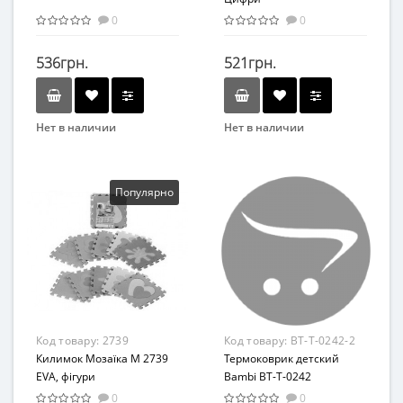
0
0
536грн.
521грн.
Нет в наличии
Нет в наличии
Бренд
Возрастная группа
Limo Toy
От 6 лет
Возраст
Материал
Популярно
От 6-ти лет
Пластик
Материал
Комбинированный
Код товару:
2739
Код товару:
BT-T-0242-2
Килимок Мозаїка M 2739
Термоковрик детский
EVA, фігури
Bambi BT-T-0242
180х0,5х150 см
0
0