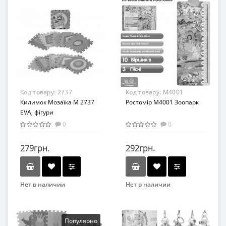
Вид
Вид
Развивающая игрушка
Коврик
Возраст
Возраст
от 3 лет
От 0
Материал
Материал
Фом
Комбинированный
Код товару:
2737
Код товару:
M4001
Килимок Мозаїка M 2737
Ростомір M4001 Зоопарк
EVA, фігури
великі,маленькі
0
0
279грн.
292грн.
Нет в наличии
Нет в наличии
Бренд
Бренд
Метр+
Limo Toy
Возраст
Вид
Популярно