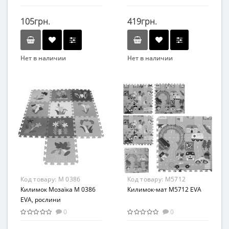
двухсторонний (Цифры и
Алфавит)
105грн.
419грн.
Нет в наличии
Нет в наличии
Бренд
Бренд
Метр+
Bambi
Возраст
Вид
От 0
Коврик
Возрастная группа
Возраст
От 6 месяцев
От 12 мес
Материал
Возрастная группа
Пенополиэтилен
От 1 года
Материал
Код товару:
M 0386
Код товару:
M5712
ПВХ
Килимок Мозаїка M 0386
Килимок-мат M5712 EVA
EVA, рослини
0
0