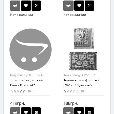
Нет в наличии
Нет в наличии
Бренд
Бренд
Метр+
Bambi
Вид
Вид
Развивающая игрушка
Коврик
Возраст
Возраст
От 6-ти лет
От 0 лет
Материал
Возрастная группа
Пластик
От 0 лет
Материал
Код товару:
BT-T-0242-3
Код товару:
EVA1907
Комбинированный
Термоковрик детский
Килимок-пазл фомовый
Bambi BT-T-0242
EVA1907 6 деталей
180х0,5х150 см
0
0
двухсторонний (Парк и
Океан)
419грн.
188грн.