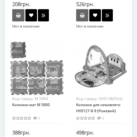
208грн.
526грн.
Нет в наличии
Нет в наличии
Бренд
Бренд
Метр+
Bambi
Возраст
Вид
От 6 мес
Коврик
Возрастная группа
Возраст
от 0,5 лет
С рождения
Материал
Возрастная группа
Пенополиэтилен
От 0 лет
Материал
Код товару:
M 5800
Код товару:
HX9128(Pink)
Комбинированный
Килимок-мат M 5800
Килимок для немовляти
HX9127-8-9 (Рожевий)
0
0
388грн.
498грн.