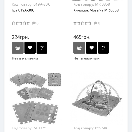
Код товару:
019A-30C
Код товару:
MR 0358
Гра 019A-30C
Килимок Мозаїка MR 0358
0
0
224грн.
465грн.
Нет в наличии
Нет в наличии
Бренд
Бренд
MEYING
Bambi
Вид
Возраст
Коврик
От 1 года
Возраст
Материал
от 3 лет
EVA
Материал
Текстиль
Код товару:
M 0375
Код товару:
659MR