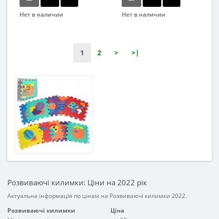
Нет в наличии
Нет в наличии
Бренд
Бренд
Carrello
Bambi
Вид
Вид
1
2
>
>|
Коврик
Коврик
Возраст
Возраст
С рождения
От 12 мес
Возрастная группа
Возрастная группа
От 0 лет
От 1 года
Материал
Материал
Комбинированный
Пена
Розвиваючі килимки: Ціни на 2022 рік
Актуальна інформація по цінам на Розвиваючі килимки 2022.
Розвиваючі килимки
Ціна