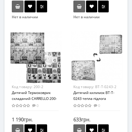
Нет в наличии
Нет в наличии
Бренд
Бренд
METR+
Bambi
Вид
Вид
Игровые коврики
Коврик
Возраст
Возраст
от 3 лет
От 0
Материал
Материал
Фом
Комбинированный
Код товару:
200-2
Код товару:
BT-T-0243-2
Дитячий Термоковрик
Дитячий килимок BT-T-
складаний CARRELLO 200-
0243 тепла підлога
1 в сумці 200х1х180 см
двосторонній (цифри і
0
0
(200-2)
алфавіт)
1 190грн.
633грн.