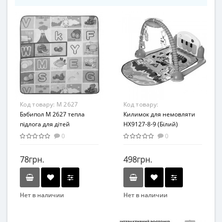
Код товару:
M 2627
Код товару:
Бэбипол M 2627 тепла
HX9129(White)
Килимок для немовляти
підлога для дітей
HX9127-8-9 (Білий)
0
0
78грн.
498грн.
Нет в наличии
Нет в наличии
Бренд
Бренд
METR+
Bambi