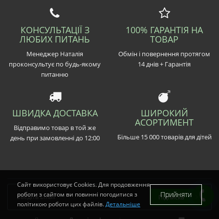
КОНСУЛЬТАЦІЇ З
100% ГАРАНТІЯ НА
ЛЮБИХ ПИТАНЬ
ТОВАР
Менеджер Наталія
Обмін і повернення протягом
проконсультує по будь-якому
14 днів + Гарантія
питанню
ШВИДКА ДОСТАВКА
ШИРОКИЙ
АСОРТИМЕНТ
Відправимо товар в той же
Більше 15 000 товарів для дітей
день при замовленні до 12:00
Сайт використовує Cookies. Для продовження
Прийняти
роботи з сайтом ви повинні погодитися з
Підписка
політикою роботи цих файлів.
Детальніше