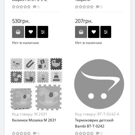
подвески 5 шт, 95-95 см
0
0
(PB103)
530грн.
207грн.
Нет в наличии
Нет в наличии
Бренд
Бренд
Bambi
Метр+
Вид
Коврик
Возраст
С рождения
Возрастная группа
От 0 лет
Материал
Код товару:
M 2631
Код товару:
BT-T-0242-4
Комбинированный
Килимок Мозаїка M 2631
Термоковрик детский
Bambi BT-T-0242
180х0,5х150 см
0
0