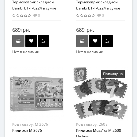
Термоковрик складной
Термоковрик складной
Bambi BT-T-0224 в сумке
Bambi BT-T-0224 в сумке
(BT-T-0224-2)
(BT-T-0224-3)
0
0
689грн.
689грн.
Нет в наличии
Нет в наличии
Бренд
Бренд
Bambi
Bambi
Вид
Вид
Популярно
Коврик
Коврик
Возраст
Возраст
От 0 лет
От 0 лет
Возрастная группа
Возрастная группа
От 0 лет
От 0 лет
Материал
Материал
Код товару:
M 3676
Код товару:
2608
Комбинированный
Комбинированный
Килимок M 3676
Килимок Мозаїка M 2608
Цифри