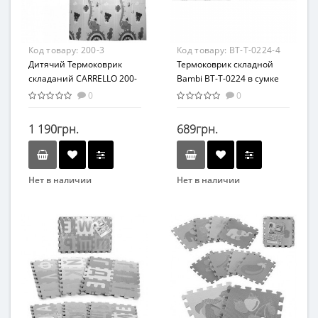
Возрастная группа
Материал
От 0 лет
Комбинированный
Материал
Код товару:
200-3
Код товару:
BT-T-0224-4
Комбинированный
Дитячий Термоковрик
Термоковрик складной
складаний CARRELLO 200-
Bambi BT-T-0224 в сумке
1 в сумці 200х1х180 см
(BT-T-0224-4)
0
0
(200-3)
1 190грн.
689грн.
Нет в наличии
Нет в наличии
Бренд
Бренд
Carrello
Bambi
Вид
Вид
Коврик
Коврик
Возраст
Возраст
С рождения
От 0 лет
Возрастная группа
Возрастная группа