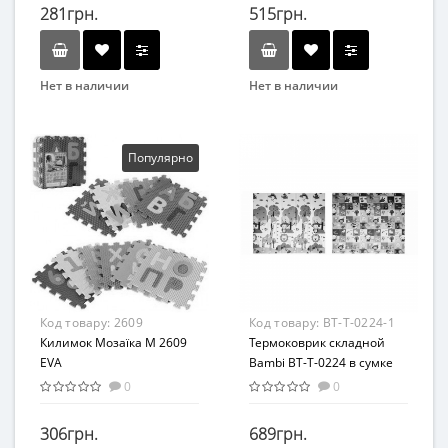
281грн.
515грн.
Нет в наличии
Нет в наличии
Бренд
Возраст
METR+
От 1 года
Возрастная группа
Материал
Популярно
От 6 мес
Пенополиэтилен
Код товару:
2609
Код товару:
BT-T-0224-1
Килимок Мозаїка M 2609
Термоковрик складной
EVA
Bambi BT-T-0224 в сумке
(BT-T-0224-1)
0
0
306грн.
689грн.