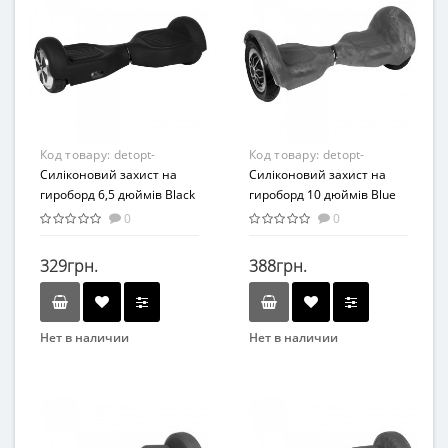
Код товару:
detopt-
Код товару:
detopt-
876303
Силіконовий захист на
876310
Силіконовий захист на
гироборд 6,5 дюймів Black
гироборд 10 дюймів Blue
(Чорний)
(Синій)
0
0
329грн.
388грн.
Нет в наличии
Нет в наличии