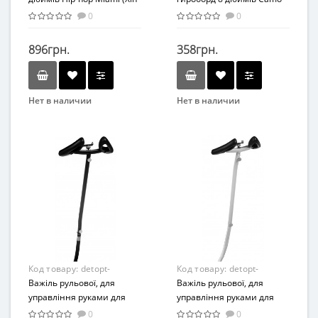
Хоп Оранжевий)
(Хакі)
0
0
896грн.
358грн.
Нет в наличии
Нет в наличии
Код товару:
detopt-
Код товару:
detopt-
876320
Важіль рульової, для
876321
Важіль рульової, для
управління руками для
управління руками для
NineBot Black (Чорний)
NineBot White (Білий)
0
0