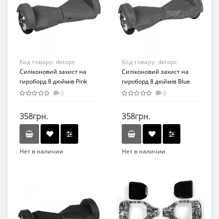
Код товару:
detopt-
Код товару:
detopt-
876306
Силіконовий захист на
876305
Силіконовий захист на
гироборд 8 дюймів Pink
гироборд 8 дюймів Blue
(Рожевий)
(Синій)
0
0
358грн.
358грн.
Нет в наличии
Нет в наличии