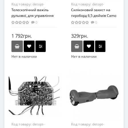
Код товару:
detopt-
Код товару:
detopt-
876327
Телескопічний важіль
876304
Силіконовий захист на
рульової, для управління
гироборд 6,5 дюймів Camo
руками для NineBot Black
(Хакі)
0
0
(Чорний)
1 792грн.
329грн.
Нет в наличии
Нет в наличии
Код товару:
detopt-
Код товару:
detopt-