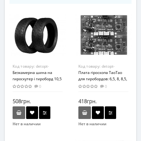
Код товару:
detopt-
Код товару:
detopt-
876322
Безкамерна шина на
876316
Плата гіроскопа ТаоТао
гироскутер і гироборд 10,5
для гиробордов: 6,5, 8, 8,5,
дюймів Black (Чорний)
10, 10,5 дюймів
0
0
508грн.
418грн.
Нет в наличии
Нет в наличии