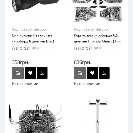
Код товару:
detopt-
Код товару:
detopt-
876307
Силіконовий захист на
876323
Корпус для гироборда 6,5
гироборд 8 дюймів Black
дюймів Hip-hop Miami (Хіп-
(Чорний)
Хоп Оранжевий)
0
0
358грн.
836грн.
Нет в наличии
Нет в наличии