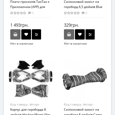
876315
Плати гіроскопів ТаоТао з
876301
Силіконовий захист на
Приложеним (APP) для
гироборд 6,5 дюймів Blue
гиробордов: 6,5, 8, 8,5, 10,
(Синій)
0
0
10,5 дюймів
1 493грн.
329грн.
Нет в наличии
Нет в наличии
Код товару:
detopt-
Код товару:
detopt-
876324
Корпус для гироборда 8
876308
Силіконовий захист на
дюймів Hip-hop Miami (Хіп-
гироборд 8 дюймів Camo