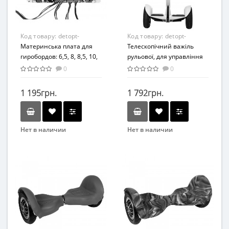
Код товару:
detopt-
Код товару:
detopt-
876314
Материнська плата для
876328
Телескопічний важіль
гиробордов: 6,5, 8, 8,5, 10,
рульової, для управління
10,5 дюймів
руками для NineBot White
0
0
(Білий)
1 195грн.
1 792грн.
Нет в наличии
Нет в наличии