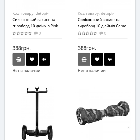
Код товару:
detopt-
Код товару:
detopt-
876311
Силіконовий захист на
876313
Силіконовий захист на
гироборд 10 дюймів Pink
гироборд 10 дюймів Camo
(Рожевий)
(Хакі)
0
0
388грн.
388грн.
Нет в наличии
Нет в наличии