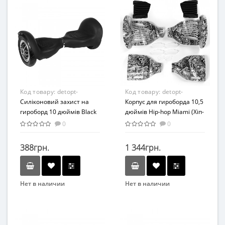
Код товару:
detopt-
Код товару:
detopt-
876312
Силіконовий захист на
876326
Корпус для гироборда 10,5
гироборд 10 дюймів Black
дюймів Hip-hop Miami (Хіп-
(Чорний)
Хоп Оранжевий)
0
0
388грн.
1 344грн.
Нет в наличии
Нет в наличии