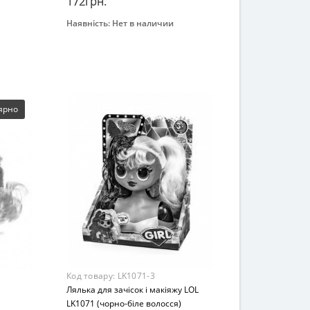
172грн.
Наявність:
Нет в наличии
Закінчився
Бренд
IMC toys
Возраст
От 3-х лет
Материал
ярно
Комбинированный
Код товару:
LK1071-3
Лялька для зачісок і макіяжу LOL
LK1071 (чорно-біле волосся)