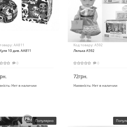
 товару:
AA811
Код товару:
A592
Куля 10 див. AA811
Лялька A592
0
0
рн.
72грн.
ність:
Нет в наличии
Наявність:
Нет в наличии
Закінчився
Закінчився
Бренд
овой набор
A-Toys
раст
Вид
 лет
Развлекательные
ериал
Возраст
Популярно
Попул
бинированный
От 3-х лет