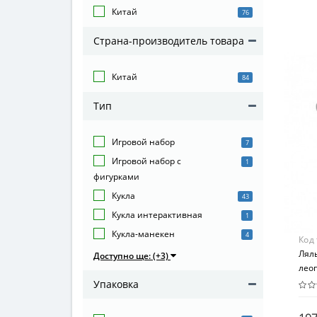
Игр
Китай
76
Воз
Страна-производитель товара
от 3
Мат
Китай
84
Ком
Тип
Игровой набор
7
Игровой набор с
1
фигурками
Кукла
43
Кукла интерактивная
1
Кукла-манекен
4
Код
Лял
Доступно ще: (+3)
лео
Упаковка