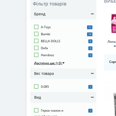
ВИБЕ
Фільтр товарів
Бренд
A-Toys
11
Bambi
19
BELLA DOLLS
Ляльк
5
а
Defa
3
Hairdooz
3
Сорт
Доступно ще: (+3)
Вес товара
0.085
1
Вид
Герои сказок и
1