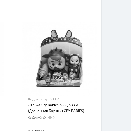
Игровой набор
Возраст
от 3 лет
Материал
Пластик
Код товару:
633-A
L
Лялька Cry Babies 633 ( 633-A
(Дракончик Брунни) CRY BABIES)
0