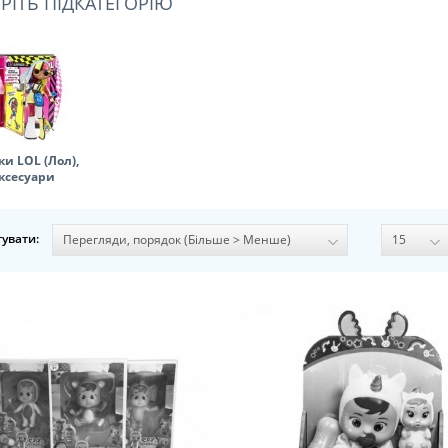
РІТЬ ПІДКАТЕГОРІЮ
и LOL (Лол),
ксесуари
увати: