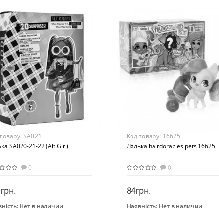
 лет
Развивающая игрушка
ериал
Возраст
стик
от 3 лет
Материал
Пластик
 товару:
SA021
Код товару:
16625
ка SA020-21-22 (Alt Girl)
Лялька hairdorables pets 16625
0
0
грн.
84грн.
ність:
Нет в наличии
Наявність:
Нет в наличии
Закінчився
Закінчився
Бренд