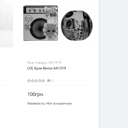
Код товару:
AA1319
LOL Куля Remix AA1319
0
100грн.
Наявність:
Нет в наличии
Закінчився
Вид
Игровой набор
Возраст