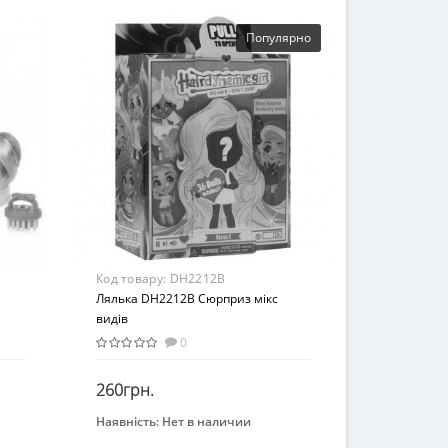
от 3 лет
Материал
Популярно
Комбинированный
Код товару:
DH2212B
Лялька DH2212B Сюрприз мікс
видів
0
260грн.
Наявність:
Нет в наличии
Закінчився
Вид