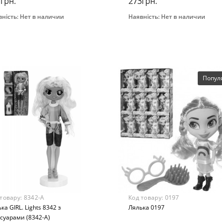
грн.
273грн.
ність:
Нет в наличии
Наявність:
Нет в наличии
Закінчився
Закінчився
нд
Бренд
toys
METR+
раст
Возраст
 лет
От 3-х лет
ериал
Материал
Попул
бинированный
Комбинированный
 товару:
8342-A
Код товару:
0197
ка GIRL. Lights 8342 з
Лялька 0197
суарами (8342-A)