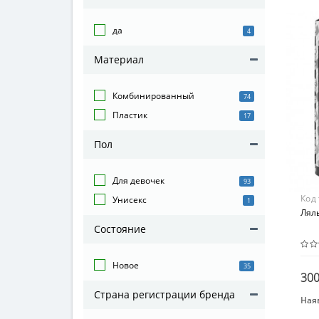
от 3
Мат
да
4
Пла
Материал
Комбинированный
74
Пластик
17
Пол
Для девочек
93
Код
Унисекс
1
Ляль
Состояние
Новое
35
300
Страна регистрации бренда
Наяв
Вид