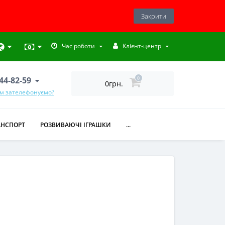
Закрити
Час роботи
Клієнт-центр
444-82-59
0
0грн.
ам зателефонуємо?
АНСПОРТ
РОЗВИВАЮЧІ ІГРАШКИ
...