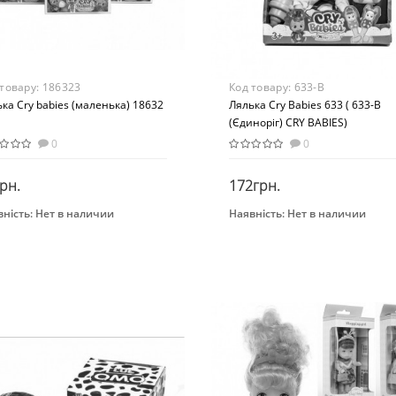
 товару:
186323
Код товару:
633-B
ка Cry babies (маленька) 18632
Лялька Cry Babies 633 ( 633-B
(Єдиноріг) CRY BABIES)
0
0
рн.
172грн.
ність:
Нет в наличии
Наявність:
Нет в наличии
Закінчився
Закінчився
нд
Бренд
toys
IMC toys
раст
Возраст
 лет
От 3-х лет
ериал
Материал
стик
Комбинированный