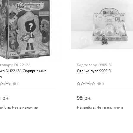
Материал
Комбинированный
 товару:
DH2212A
Код товару:
9909-3
ька DH2212A Сюрприз мікс
Лялька-пупс 9909-3
в
0
0
грн.
98грн.
ність:
Нет в наличии
Наявність:
Нет в наличии
Закінчився
Закінчився
Бренд
овой набор
METR+
раст
Вид