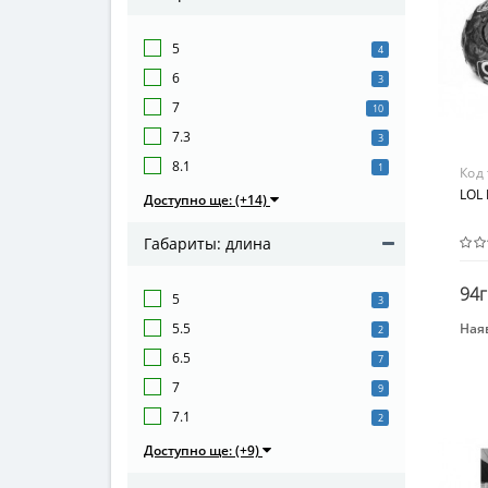
5
4
6
3
7
10
7.3
3
8.1
1
Код
LOL 
Доступно ще: (+14)
Габариты: длина
94г
5
3
Наяв
5.5
2
Вид
6.5
7
Игр
7
9
Воз
7.1
2
от 3
Доступно ще: (+9)
Мат
Ком