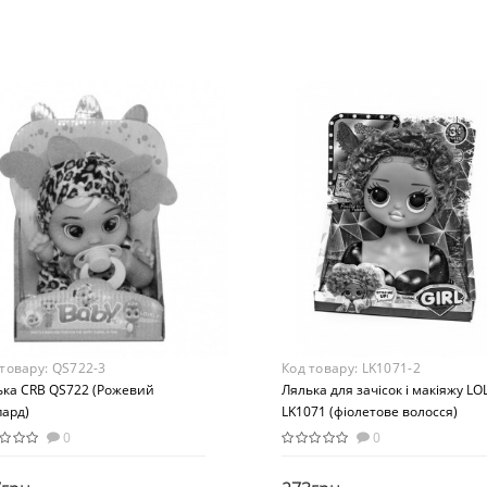
овой набор
METR+
раст
Возраст
 лет
от 3 лет
ериал
Материал
бинированный
Пластик
 товару:
QS722-3
Код товару:
LK1071-2
ька CRB QS722 (Рожевий
Лялька для зачісок і макіяжу LO
пард)
LK1071 (фіолетове волосся)
0
0