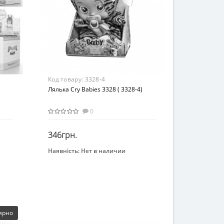
Код товару:
3328-4
Лялька Cry Babies 3328 ( 3328-4)
0
346грн.
Наявність:
Нет в наличии
Закінчився
Бренд
IMC toys
Возраст
От 3-х лет
Материал
ярно
Комбинированный