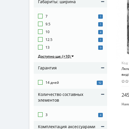
Габариты: ширина
7
1
9.5
1
10
4
12.5
1
13
9
Доступно ще: (+10)
Код
Гарантия
Лял
виді
14 дней
92
Количество составных
245
элементов
Наяв
Вид
3
4
Игр
Воз
Комплектация аксессуарами