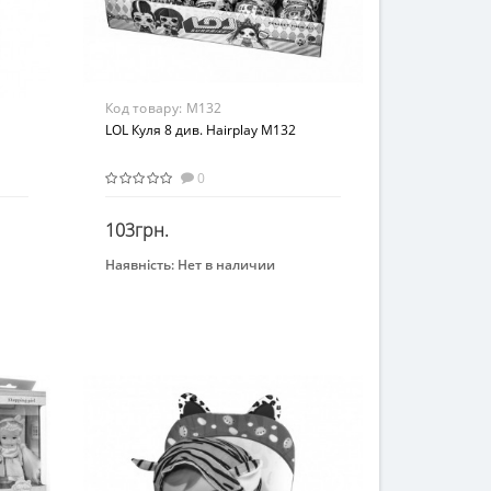
Код товару:
M132
LOL Куля 8 див. Hairplay M132
0
103грн.
Наявність:
Нет в наличии
Закінчився
Вид
Игровой набор
Возраст
от 3 лет
Материал
Комбинированный