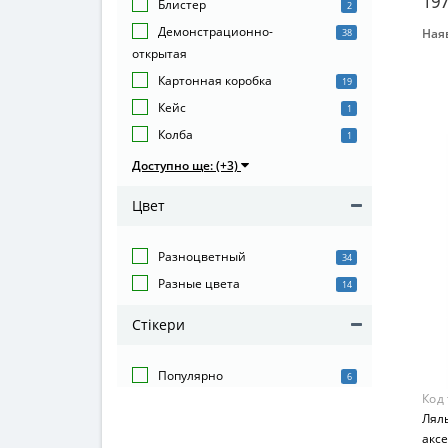
197
Блистер
2
Демонстрационно-
Наяв
38
Бре
открытая
IMC 
Картонная коробка
19
Воз
Кейс
1
от 3
Колба
1
Мат
Доступно ще: (+3)
Ком
Цвет
Разноцветный
34
Разные цвета
14
Стікери
Популярно
6
Код
Ляль
аксе