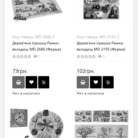
Материал
Возраст
Дерево
от 3 лет
Материал
Дерево
Код товару:
MD 2686-2
Код товару:
MD 2195-2
Дерев'яна іграшка Рамка-
Дерев'яна іграшка Рамка-
вкладиш MD 2686 (Ферма)
вкладиш MD 2195 (Ферма)
0
0
73грн.
102грн.
Нет в наличии
Нет в наличии
Бренд
Бренд
METR+
Метр+
Вид
Вид
Развивающие
Развивающие
Возраст
Возраст
От 2-х лет
От 2-х лет