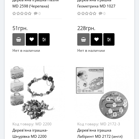
MD 2598 (Черепаха)
Геометрика MD 1027
0
0
51грн.
228грн.
Нет в наличии
Нет в наличии
Бренд
Бренд
METR+
TREE TOYS
Возраст
Возраст
от 3 лет
от 3 лет
Материал
Материал
Дерево
Дерево
Код товару:
MD 2200
Код товару:
MD 2172-3
Дерев'яна іграшка-
Дерев'яна іграшка
Шнурівка MD 2200
Лабіринт MD 2172 (англ)