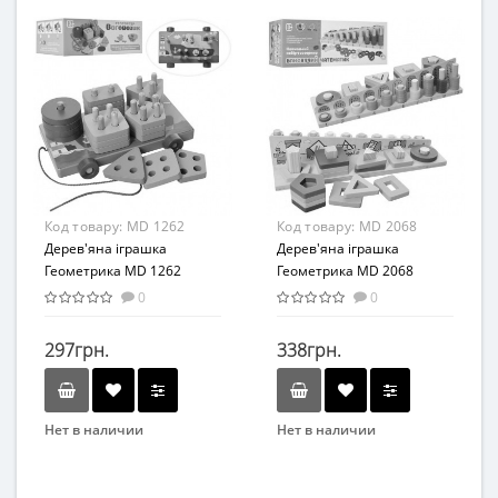
TREE TOYS
TREE TOYS
Вид
Вид
Сортер
Развивающие
Возраст
Возраст
от 3 лет
От 3-х лет
Материал
Материал
Дерево
Дерево
Код товару:
MD 1262
Код товару:
MD 2068
Дерев'яна іграшка
Дерев'яна іграшка
Геометрика MD 1262
Геометрика MD 2068
0
0
297грн.
338грн.
Нет в наличии
Нет в наличии
Бренд
Бренд
Limo Toy
YOU ZAI WANG