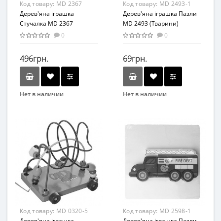
Код товару:
MD 2367
Код товару:
MD 2493-1
Дерево
Дерев'яна іграшка
Дерев'яна іграшка Пазли
Стучалка MD 2367
MD 2493 (Тварини)
0
0
496грн.
69грн.
Нет в наличии
Нет в наличии
Бренд
Бренд
Бейби Плюс
Bambi
Вид
Возраст
Развивающие
От 1 года
Возраст
Материал
От 2-х лет
Дерево
Материал
Дерево
Код товару:
MD 0320-5
Код товару:
MD 2598-1
Дерев'яна іграшка
Дерев'яна іграшка Пазли