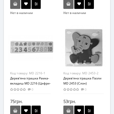
Нет в наличии
Нет в наличии
Бренд
Бренд
METR+
Bambi
Вид
Вид
Развивающая игрушка
Кубики
Возраст
Материал
от 3 лет
Дерево
Материал
Комбинированный
Код товару:
MD 2216-1
Код товару:
MD 2453-2
Дерев'яна іграшка Рамка-
Дерев'яна іграшка Пазли
вкладиш MD 2216 (Цифри-
MD 2453 (Слон)
фігури)
0
0
75грн.
53грн.