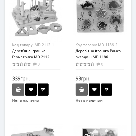
Дерево
Балансир
Материал
Дерево
Код товару:
MD 2112-1
Код товару:
MD 1186-2
Дерев'яна іграшка
Дерев'яна іграшка Рамка-
Геометрика MD 2112
вкладиш MD 1186
(Лабіринт)
(Морські тварини)
0
0
339грн.
93грн.
Нет в наличии
Нет в наличии
Бренд
Бренд
TREE TOYS
METR+
Возраст
Вид
от 3 лет
Развивающая игрушка