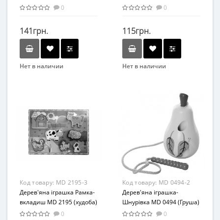
(Тварини(англ))
0
0
141грн.
115грн.
Нет в наличии
Нет в наличии
Бренд
Бренд
Limo Toy
METR+
Вид
Вид
Развивающая игрушка
Лабиринт
Возраст
Возраст
от 3 лет
от 3 лет
Материал
Материал
Комбинированный
Дерево
Код товару:
MD 2195-3
Код товару:
MD 0494-2
Дерев'яна іграшка Рамка-
Дерев'яна іграшка-
вкладиш MD 2195 (худоба)
Шнурівка MD 0494 (Груша)
0
0