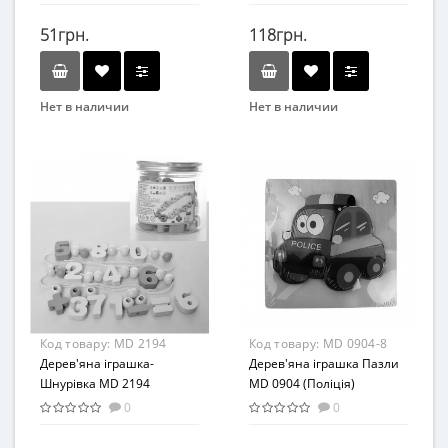
51грн.
118грн.
Нет в наличии
Нет в наличии
Бренд
Бренд
METR+
METR+
Возраст
Вид
от 3 лет
Развивающая игрушка
Материал
Возраст
Дерево
от 3 лет
Материал
Дерево
Код товару:
MD 2194
Код товару:
MD 0904-8
Дерев'яна іграшка-
Дерев'яна іграшка Пазли
Шнурівка MD 2194
MD 0904 (Поліція)
0
0