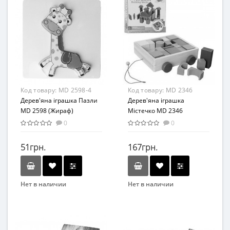
Вид
Вид
Развивающие
Развивающие игровые
центры
Возраст
Возраст
От 3-х лет
От 3-х лет
Материал
Материал
Дерево
Дерево
Код товару:
MD 2598-4
Код товару:
MD 2346
Дерев'яна іграшка Пазли
Дерев'яна іграшка
MD 2598 (Жираф)
Містечко MD 2346
0
0
51грн.
167грн.
Нет в наличии
Нет в наличии
Бренд
Бренд
METR+
Bambi
Возраст
Вид