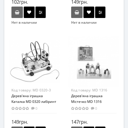
102грн.
149грн.
Нет в наличии
Нет в наличии
Бренд
Бренд
Метр+
METR+
Вид
Вид
Развивающие
Развивающая игрушка
Возраст
Возраст
От 2-х лет
от 3 лет
Материал
Материал
Дерево
Комбинированный
Код товару:
MD 0320-3
Код товару:
MD 1316
Дерев'яна іграшка
Дерев'яна іграшка
Каталка MD 0320 лабіринт
Містечко MD 1316
на дроті (Жаба)
0
0
149грн.
147грн.