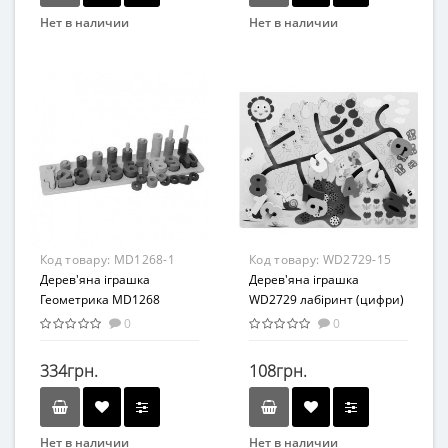
Нет в наличии
Нет в наличии
Бренд
Бренд
METR+
METR+
Вид
Возраст
Развивающая игрушка
от 3 лет
Возраст
Материал
от 3 лет
Дерево
Материал
Дерево
Код товару:
MD1268-1
Код товару:
WD2729-15
Дерев'яна іграшка
Дерев'яна іграшка
Геометрика MD1268
WD2729 лабіринт (цифри)
(Цифри)
0
0
334грн.
108грн.
Нет в наличии
Нет в наличии