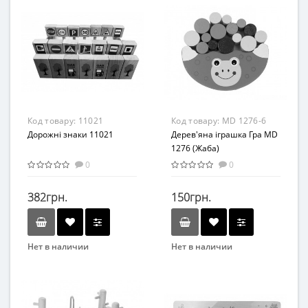
Вид
Вид
Сортер
Развивающая игрушка
Возраст
Материал
от 3 лет
Дерево
Материал
Дерево
Код товару:
11021
Код товару:
MD 1276-6
Дорожні знаки 11021
Дерев'яна іграшка Гра MD
1276 (Жаба)
0
0
382грн.
150грн.
Нет в наличии
Нет в наличии
Бренд
Бренд
Винни Пух
Bambi
Материал
Вид