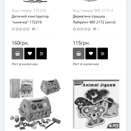
Код товару:
172216
Код товару:
MD 2172-2
Дитячий конструктор
Дерев'яна іграшка
"конячка" 172216
Лабіринт MD 2172 (англ)
дерев'яний
(Фрукти(англ))
0
0
160грн.
115грн.
Нет в наличии
Нет в наличии
Бренд
Бренд
ТМ Дерево
METR+
Вид
Вид
Развивающая игрушка
Лабиринт
Возраст
Возраст
От 3-х лет
от 3 лет
Возрастная группа
Материал
От 3 лет
Дерево
Материал