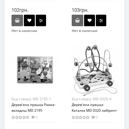
102грн.
103грн.
Нет в наличии
Нет в наличии
Бренд
Бренд
Метр+
Limo Toy
Вид
Вид
Развивающие
Развивающая игрушка
Возраст
Возраст
От 2-х лет
от 3 лет
Материал
Материал
Дерево
Дерево
Код товару:
MD 2195-1
Код товару:
MD 0320-4
Дерев'яна іграшка Рамка-
Дерев'яна іграшка
вкладиш MD 2195
Каталка MD 0320 лабіринт
(Домашні тварини)
на дроті (Корова)
0
0