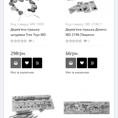
Материал
Материал
Дерево
Комбинированный
Код товару:
MD 1009
Код товару:
MD 2198-1
Дерев'яна іграшка
Дерев'яна іграшка Доміно
шнурівка Tree Toys MD
MD 2198 (Тварини
1009 фрукти, овочі, ягоди
Африки)
0
0
298грн.
66грн.
Нет в наличии
Нет в наличии
Бренд
Бренд
TREE TOYS
METR+
Вид
Вид
Развивающие
Развивающая игрушка
Возраст
Возраст
От 3-х лет
от 3 лет
Материал
Материал