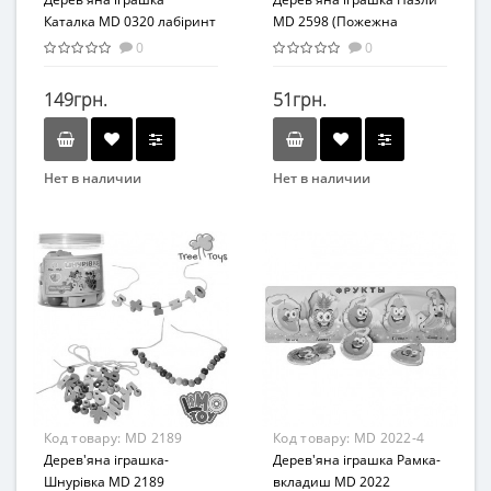
Каталка MD 0320 лабіринт
MD 2598 (Пожежна
на дроті (Слон)
машина)
0
0
149грн.
51грн.
Нет в наличии
Нет в наличии
Бренд
Бренд
METR+
METR+
Вид
Возраст
Развивающая игрушка
от 3 лет
Возраст
Материал
от 3 лет
Дерево
Материал
Комбинированный
Код товару:
MD 2189
Код товару:
MD 2022-4
Дерев'яна іграшка-
Дерев'яна іграшка Рамка-
Шнурівка MD 2189
вкладиш MD 2022