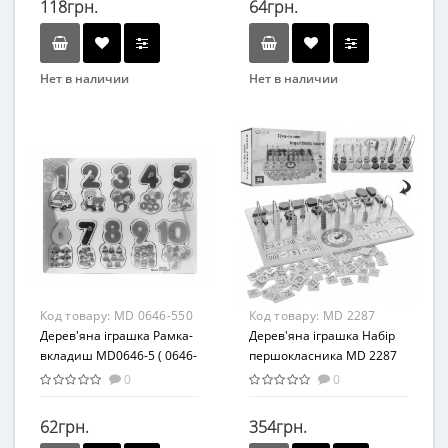
118грн.
64грн.
Нет в наличии
Нет в наличии
Бренд
Бренд
SYNERGY
METR+
Вид
Вид
Развивающая игрушка
Развивающая игрушка
Возраст
Возраст
от 3 лет
от 3 лет
Материал
Материал
Комбинированный
Дерево
Код товару:
MD 0646-550
Код товару:
MD 2287
Дерев'яна іграшка Рамка-
Дерев'яна іграшка Набір
вкладиш MD0646-5 ( 0646-
першокласника MD 2287
550)
0
0
62грн.
354грн.