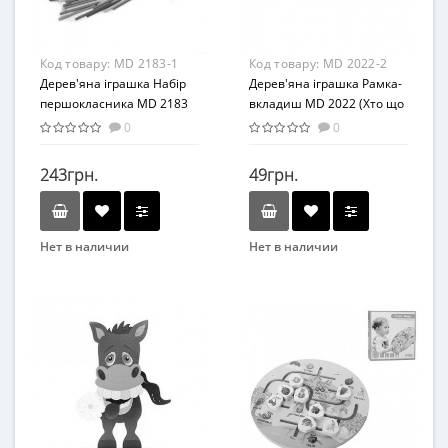
Дерево
Дерево
Код товару:
MD 2183-1
Код товару:
MD 2022-2
Дерев'яна іграшка Набір
Дерев'яна іграшка Рамка-
першокласника MD 2183
вкладиш MD 2022 (Хто що
(Лічильні палички MD
їсть)
0
0
2183-1)
243грн.
49грн.
Нет в наличии
Нет в наличии
Бренд
Бренд
Limo Toy
SYNERGY
Возраст
Вид
От 3-х лет
Развивающая игрушка
Материал
Возраст
Дерево
от 3 лет
Материал
Дерево