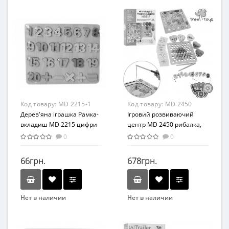
METR+
Развивающие
Вид
Возраст
Развивающая игрушка
от 3 лет
Возраст
Материал
от 3 лет
Дерево
Материал
Комбинированный
Код товару:
MD 2215-1
Код товару:
MD 2450
Дерев'яна іграшка Рамка-
Ігровий розвиваючий
вкладиш MD 2215 цифри
центр MD 2450 рибалка,
(MD 2215-1)
цифри, кульки
0
0
66грн.
678грн.
Нет в наличии
Нет в наличии
Бренд
Бренд
Ai Bao Er
Limo Toy