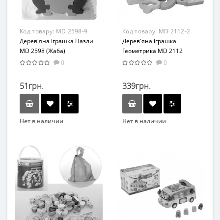
Комбинированный
Дерево
Код товару:
MD 2598-9
Код товару:
MD 2112-2
Дерев'яна іграшка Пазли
Дерев'яна іграшка
MD 2598 (Жаба)
Геометрика MD 2112
(Пірамідка)
0
0
51грн.
339грн.
Нет в наличии
Нет в наличии
Бренд
Бренд
METR+
TREE TOYS
Возраст
Возраст
от 3 лет
от 3 лет
Материал
Материал
Дерево
Дерево