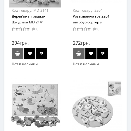
Код товару:
MD 2141
Код товару:
2201
Дерев'яна іграшка-
Розвиваюча гра 2201
Шнурівка MD 2141
автобус-сортер з
телефоном
0
0
294грн.
272грн.
Нет в наличии
Нет в наличии
Бренд
OZM TOY
Вид
Развивающая игрушка
Возраст
от 3 лет
Материал
Дерево