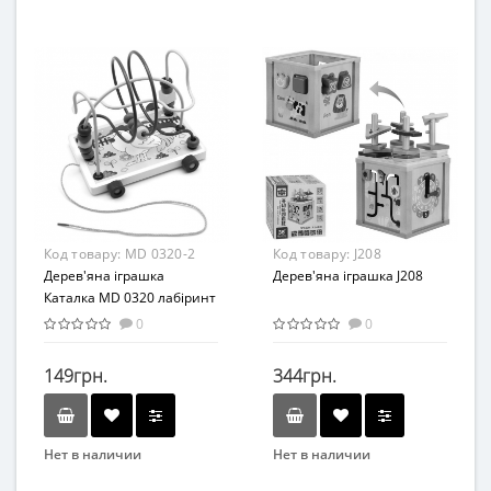
Бренд
Бренд
Limo Toy
METR+
Вид
Возраст
Сортер
От 1 года
Возраст
Материал
от 3 лет
Дерево
Материал
Дерево
Код товару:
MD 0320-2
Код товару:
J208
Дерев'яна іграшка
Дерев'яна іграшка J208
Каталка MD 0320 лабіринт
на дроті (Курочка)
0
0
149грн.
344грн.
Нет в наличии
Нет в наличии
Бренд
Вид