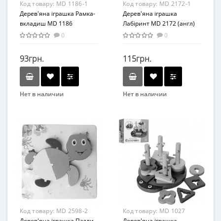
Код товару:
MD 1186-1
Код товару:
MD 2172-1
Дерев'яна іграшка Рамка-
Дерев'яна іграшка
вкладиш MD 1186
Лабіринт MD 2172 (англ)
(Комахи)
(Цифри(англ))
0
0
93грн.
115грн.
Нет в наличии
Нет в наличии
Бренд
Бренд
METR+
METR+
Вид
Вид
Развивающая игрушка
Лабиринт
Возраст
Возраст
от 3 лет
от 3 лет
Материал
Материал
Дерево
Дерево
Код товару:
MD 2598-2
Код товару:
MD 1027
Дерев'яна іграшка Пазли
Дерев'яна іграшка