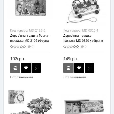
Возраст
Возраст
от 3 лет
От 2-х лет
Материал
Материал
Дерево
Дерево
Код товару:
MD 2195-5
Код товару:
MD 0320-1
Дерев'яна іграшка Рамка-
Дерев'яна іграшка
вкладиш MD 2195 (Фауна
Каталка MD 0320 лабіринт
Моря)
на дроті (Метелик)
0
0
102грн.
149грн.
Нет в наличии
Нет в наличии
Бренд
Бренд
Метр+
METR+
Вид
Вид
Развивающие
Развивающая игрушка
Возраст
Возраст
От 2-х лет
от 3 лет