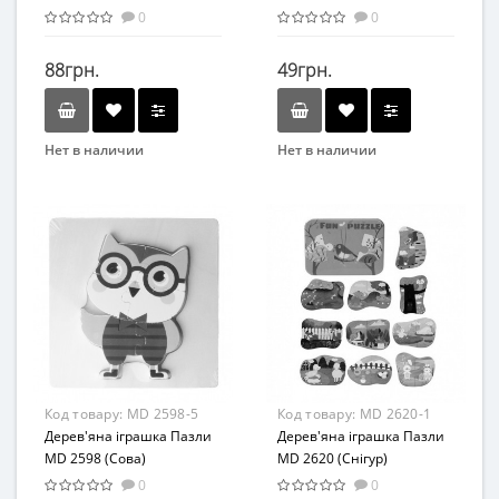
(Фрукти)
0
0
88грн.
49грн.
Нет в наличии
Нет в наличии
Бренд
Бренд
TREE TOYS
SYNERGY
Вид
Вид
Развивающая игрушка
Развивающая игрушка
Возраст
Возраст
От 3-х лет
от 3 лет
Материал
Материал
Дерево
Дерево
Код товару:
MD 2598-5
Код товару:
MD 2620-1
Дерев'яна іграшка Пазли
Дерев'яна іграшка Пазли
MD 2598 (Сова)
MD 2620 (Снігур)
0
0