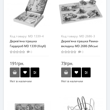
от 3 лет
Кубики
Материал
Материал
Дерево
Дерево
Код товару:
MD 1339-4
Код товару:
MD 2686-3
Дерев'яна іграшка
Дерев'яна іграшка Рамка-
Гардероб MD 1339 (Клуб)
вкладиш MD 2686 (Міські
служби)
0
0
191грн.
73грн.
Нет в наличии
Нет в наличии
Бренд
Бренд
MUWANZI
METR+
Вид
Вид
Набор для творчества
Развивающие