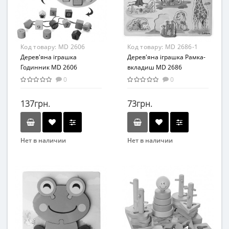
Материал
Материал
Дерево
Дерево
Код товару:
MD 2606
Код товару:
MD 2686-1
Дерев'яна іграшка
Дерев'яна іграшка Рамка-
Годинник MD 2606
вкладиш MD 2686
(Тварини Африки)
0
0
137грн.
73грн.
Нет в наличии
Нет в наличии
Бренд
Бренд
METR+
METR+
Вид
Вид
Сортер
Развивающие
Возраст
Возраст
от 3 лет
От 2-х лет
Материал
Материал