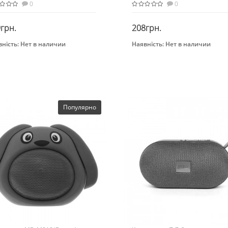
0
0
грн.
208грн.
ність:
Нет в наличии
Наявність:
Нет в наличии
Закінчився
Закінчився
раст
Возраст
-х лет
От 3-х лет
ериал
Материал
бинированный
Комбинированный
Популярно