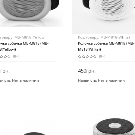
 товару:
MB-M818(Yellow)
Код товару:
MB-M818(White)
онка собачка MB-M818 (MB-
Колонка собачка MB-M818 (MB-
(Yellow))
M818(White))
0
0
грн.
450грн.
ність:
Нет в наличии
Наявність:
Нет в наличии
Закінчився
Закінчився
нд
Бренд
TES
ICUTES
Вид
вивающая игрушка
Развивающая игрушка
раст
Возраст
 лет
от 3 лет
ериал
Материал