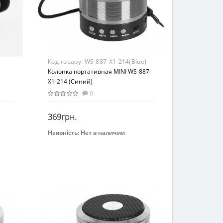
Код товару:
WS-887-X1-214(Blue)
Колонка портативная MINI WS-887-
X1-214 (Синий)
0
369грн.
Наявність:
Нет в наличии
Закінчився
Бренд
COLOR-IT
Возраст
От 6-ти лет
Возрастная группа
От 6 лет
Материал