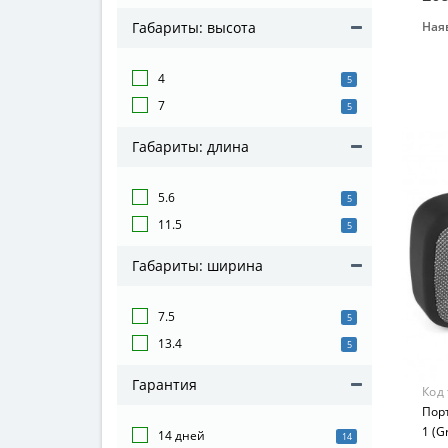
Наяв
Габариты: высота
Воз
От 3
4
5
Мат
7
5
Ком
Габариты: длина
5.6
5
11.5
5
Габариты: ширина
7.5
5
13.4
5
Гарантия
Код
Пор
1 (G
14 дней
14