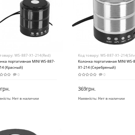
стик
Пластик
 товару:
WS-887-X1-214(Red)
Код товару:
WS-887-X1-214(Silv
нка портативная MINI WS-887-
Колонка портативная MINI WS-8
14 (Красный)
X1-214 (Серебряный)
0
0
грн.
369грн.
ність:
Нет в наличии
Наявність:
Нет в наличии
Закінчився
Закінчився
нд
Бренд
OR-IT
COLOR-IT
раст
Возраст
-ти лет
От 6-ти лет
растная группа
Возрастная группа