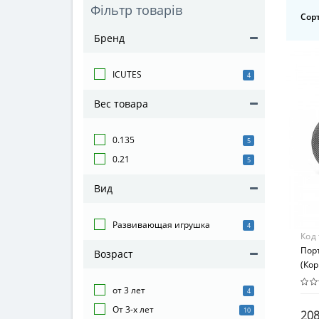
Фільтр товарів
Сорт
Бренд
ICUTES
4
Вес товара
0.135
5
0.21
5
Вид
Развивающая игрушка
4
Код
Пор
Возраст
(Ко
от 3 лет
4
От 3-х лет
10
208