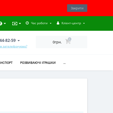
Закрити
Час роботи
Клієнт-центр
444-82-59
0
0грн.
ам зателефонуємо?
АНСПОРТ
РОЗВИВАЮЧІ ІГРАШКИ
...