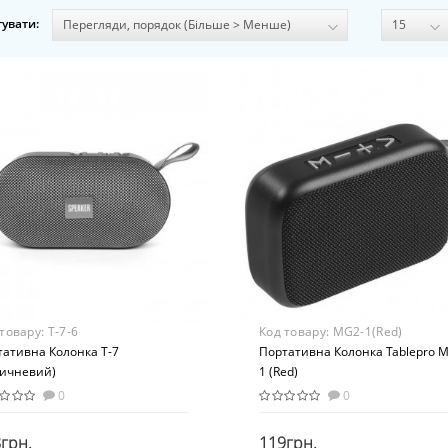
увати:
 товару:
Т-7-6
Код товару:
MG2-1(Red)
тативна Колонка Т-7
Портативна Колонка Tablepro 
ричневий)
1 (Red)
0
0
грн.
119грн.