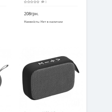
0
208грн.
Наявність:
Нет в наличии
Закінчився
Возраст
От 3-х лет
Материал
Комбинированный