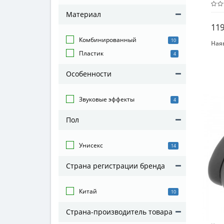
Материал
119
Комбинированный
10
Наяв
Воз
Пластик
4
От 3
Особенности
Мат
Ком
Звуковые эффекты
4
Пол
Унисекс
14
Страна регистрации бренда
Китай
10
Страна-производитель товара