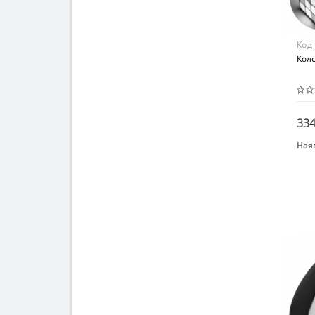
Код
Коло
334
Наяв
Бре
ICU
Вид
Раз
Воз
от 3
Мат
Пла