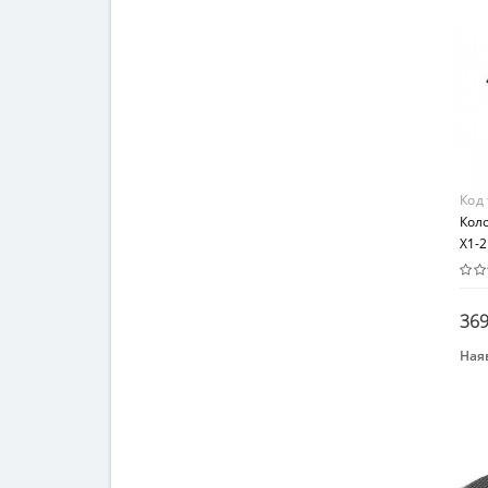
Пла
Код
Коло
X1-2
369
Наяв
Бре
COL
Воз
От 6
Воз