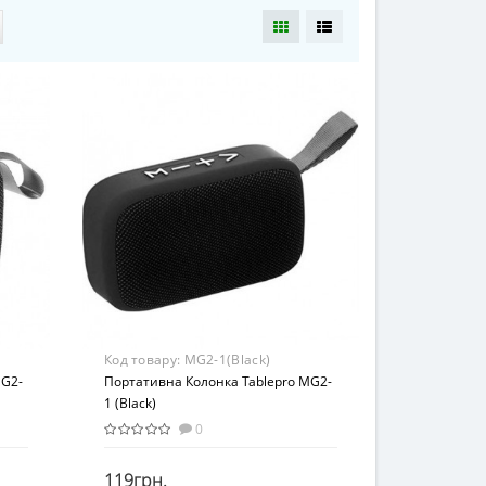
Код товару:
MG2-1(Black)
MG2-
Портативна Колонка Tablepro MG2-
1 (Black)
0
119грн.