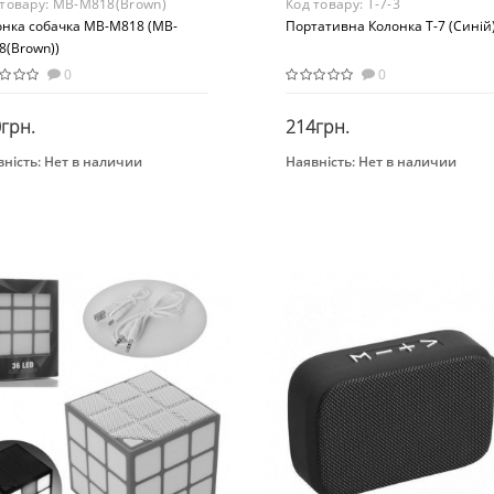
 товару:
MB-M818(Brown)
Код товару:
Т-7-3
онка собачка MB-M818 (MB-
Портативна Колонка Т-7 (Синій
8(Brown))
0
0
грн.
214грн.
ність:
Нет в наличии
Наявність:
Нет в наличии
Закінчився
Закінчився
нд
Возраст
TES
От 3-х лет
Материал
вивающая игрушка
Комбинированный
раст
 лет
ериал
стик