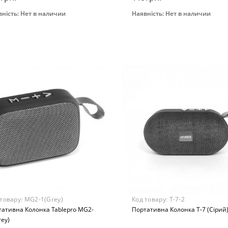
ність:
Нет в наличии
Наявність:
Нет в наличии
Закінчився
Закінчився
раст
Возраст
-х лет
От 3-х лет
ериал
Материал
бинированный
Комбинированный
 товару:
MG2-1(Grey)
Код товару:
Т-7-2
тативна Колонка Tablepro MG2-
Портативна Колонка Т-7 (Сірий
rey)