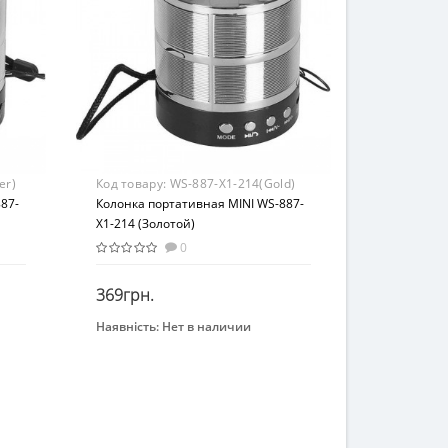
Пластик
er)
Код товару:
WS-887-X1-214(Gold)
87-
Колонка портативная MINI WS-887-
X1-214 (Золотой)
0
369грн.
Наявність:
Нет в наличии
Закінчився
Бренд
COLOR-IT
Возраст
От 6-ти лет
Возрастная группа