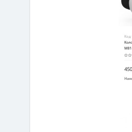
Код
Кол
M818
450
Наяв
Бре
ICU
Вид
Раз
Воз
от 3
Мат