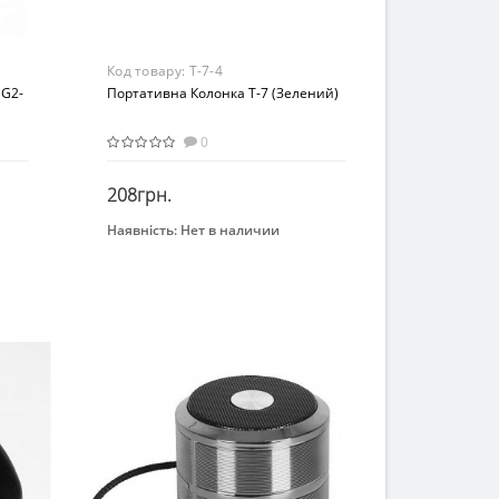
Код товару:
Т-7-4
MG2-
Портативна Колонка Т-7 (Зелений)
0
208грн.
Наявність:
Нет в наличии
Закінчився
Возраст
От 3-х лет
Материал
Комбинированный