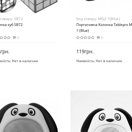
 товару:
SB72
Код товару:
MG2-1(Blue)
нка куб SB72
Портативна Колонка Tablepro 
1 (Blue)
0
0
грн.
119грн.
ність:
Нет в наличии
Наявність:
Нет в наличии
Закінчився
Закінчився
нд
Возраст
TES
От 3-х лет
Материал
вивающая игрушка
Комбинированный
раст
 лет
ериал
стик