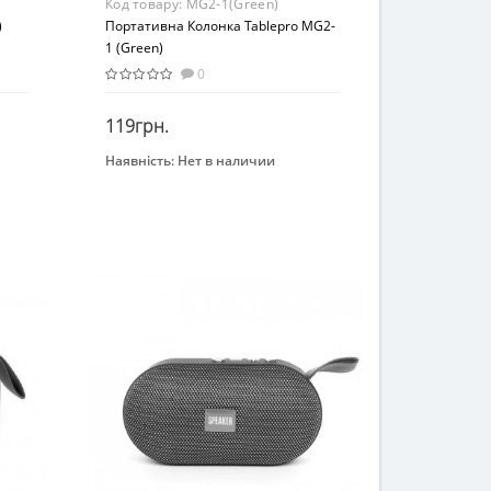
Код товару:
MG2-1(Green)
)
Портативна Колонка Tablepro MG2-
1 (Green)
0
119грн.
Наявність:
Нет в наличии
Закінчився
Возраст
От 3-х лет
Материал
Комбинированный