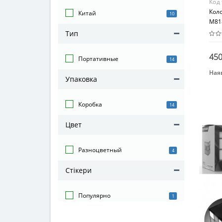
Код
Кол
Китай
10
M81
Тип
450
Портативные
14
Наяв
Упаковка
Бре
ICU
Коробка
14
Вид
Раз
Цвет
Воз
от 3
Разноцветный
4
Мат
Пла
Стікери
Популярно
1