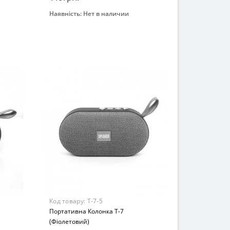
Наявність:
Нет в наличии
Закінчився
Возраст
От 3-х лет
Материал
Комбинированный
Код товару:
Т-7-5
)
Портативна Колонка Т-7
(Фіолетовий)