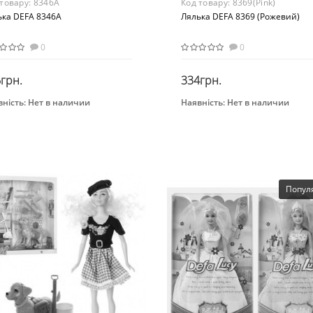
 товару:
8346A
Код товару:
8369(Pink)
ька DEFA 8346A
Лялька DEFA 8369 (Рожевий)
0
0
грн.
334грн.
ність:
Нет в наличии
Наявність:
Нет в наличии
Закінчився
Закінчився
нд
Бренд
a
Defa
растная группа
Вид
 лет
Игровой набор
ериал
Возраст
Попул
стик
от 3 лет
Материал
Комбинированный