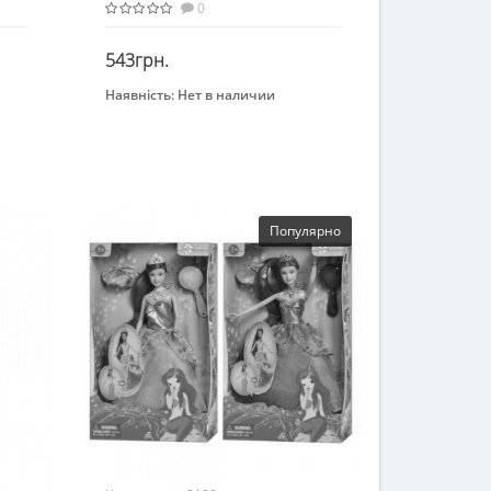
0
543грн.
Наявність:
Нет в наличии
Закінчився
Бренд
Defa
Возрастная группа
От 3 лет
Материал
Популярно
Пластик