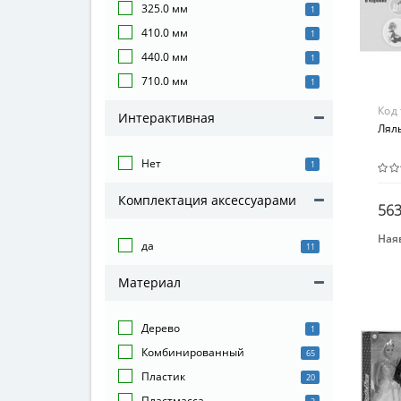
325.0 мм
1
410.0 мм
1
440.0 мм
1
710.0 мм
1
Код
Интерактивная
Ляль
Нет
1
Комплектация аксессуарами
563
Наяв
да
11
Бре
Def
Материал
Воз
От 3
Дерево
1
Комбинированный
65
Пластик
20
Пластмасса