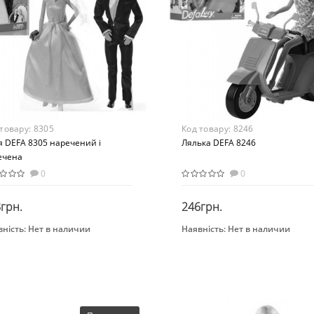
 товару:
8305
Код товару:
8246
я DEFA 8305 наречений і
Лялька DEFA 8246
ечена
0
0
грн.
246грн.
ність:
Нет в наличии
Наявність:
Нет в наличии
Закінчився
Закінчився
нд
Бренд
a
Babyplus
растная группа
Вид
 лет
Набор
ериал
Возраст