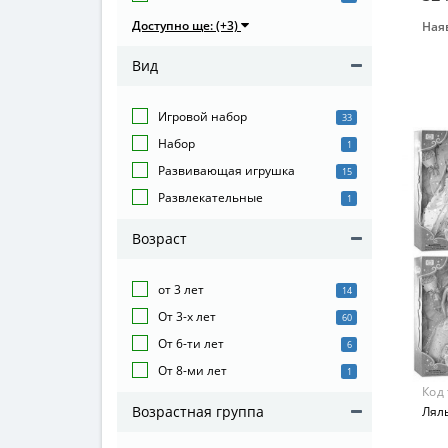
Доступно ще: (+3)
Наяв
Воз
Вид
от 3
Мат
Игровой набор
Пла
33
Набор
1
Раз
30 с
Развивающая игрушка
15
Развлекательные
1
Возраст
от 3 лет
14
От 3-х лет
60
От 6-ти лет
6
От 8-ми лет
1
Код
Возрастная группа
Лял