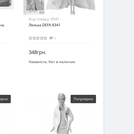
Код товару:
8341
на.
Лялька DEFA 8341
0
348грн.
Наявність:
Нет в наличии
Закінчився
ярно
Популярно