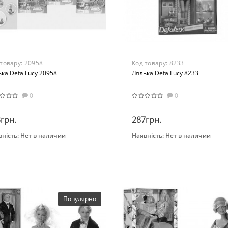
 товару:
20958
Код товару:
8233
ка Defa Lucy 20958
Лялька Defa Lucy 8233
0
0
грн.
287грн.
ність:
Нет в наличии
Наявність:
Нет в наличии
Закінчився
Закінчився
нд
Бренд
a
Defa
растная группа
Возрастная группа
 лет
От 3 лет
Популярно