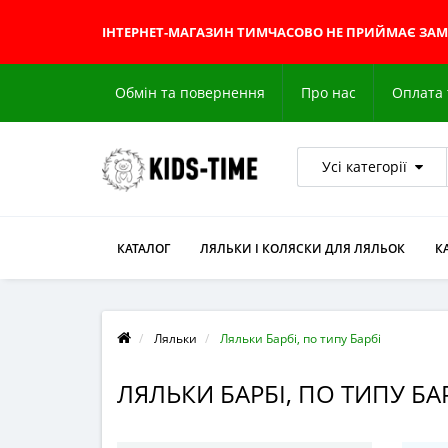
ІНТЕРНЕТ-МАГАЗИН
ТИМЧАСОВО НЕ ПРИЙМАЄ ЗА
Обмін та повернення
Про нас
Оплата 
Усі категорії
КАТАЛОГ
ЛЯЛЬКИ І КОЛЯСКИ ДЛЯ ЛЯЛЬОК
К
Ляльки
Ляльки Барбі, по типу Барбі
ЛЯЛЬКИ БАРБІ, ПО ТИПУ БА