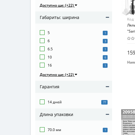
Доступно ще: (+22)
Габариты: ширина
Код
Лял
"Sar
5
1
6
3
6.5
1
159
10
6
Наяв
16
1
Бре
Доступно ще: (+22)
Bam
Воз
Гарантия
от 3
Мат
14 дней
77
Ком
Длина упаковки
70.0 мм
1