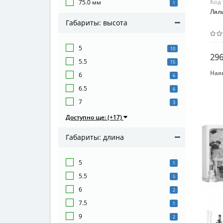
Код
75.0 мм
1
Лял
Габариты: высота
5
10
296
5.5
15
Наяв
6
6
Бре
6.5
6
Def
7
3
Воз
Доступно ще: (+17)
От 4
Мат
Габариты: длина
Пла
5
1
5.5
5
6
2
7.5
1
9
2