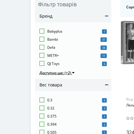
Фільтр товарів
Сорт
Бренд
Babyplus
1
Bambi
31
Defa
34
METR+
11
QJ Toys
6
Доступно ще: (+2)
Вес товара
Код
0.3
5
Лял
0.32
3
0.375
1
0.394
2
324
0.505
1