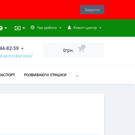
Закрити
Час роботи
Клієнт-центр
444-82-59
0
0грн.
ам зателефонуємо?
АНСПОРТ
РОЗВИВАЮЧІ ІГРАШКИ
...