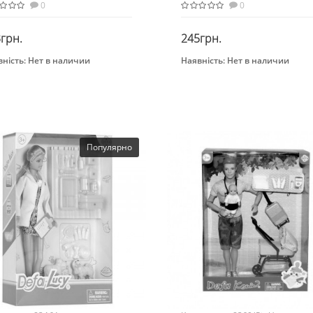
0
0
грн.
245грн.
ність:
Нет в наличии
Наявність:
Нет в наличии
Закінчився
Закінчився
раст
Бренд
-ми лет
Defa
растная группа
Возрастная группа
 лет
От 3 лет
ериал
Популярно
ево