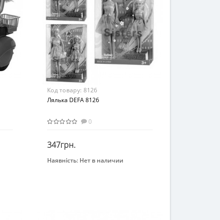
Код товару:
8126
Лялька DEFA 8126
0
347грн.
Наявність:
Нет в наличии
Закінчився