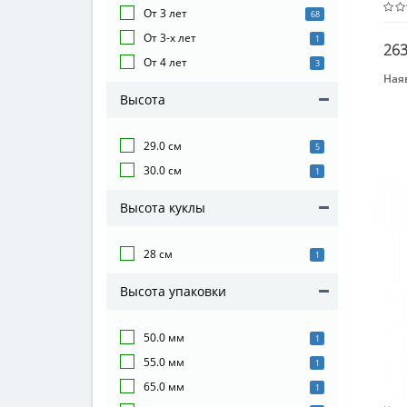
От 3 лет
68
От 3-х лет
1
263
От 4 лет
3
Наяв
Воз
Высота
От 8
Воз
29.0 см
5
От 3
30.0 см
1
Мат
Высота куклы
Дер
28 см
1
Высота упаковки
50.0 мм
1
55.0 мм
1
65.0 мм
1