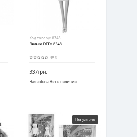
Код товару:
8348
Лялька DEFA 8348
0
337грн.
Наявність:
Нет в наличии
Закінчився
Бренд
Defa
Возрастная группа
От 4 лет
Материал
Популярно
Пластик