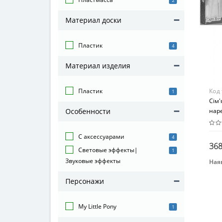
2
Материал доски
Пластик
4
Материал изделия
Код
Пластик
1
Сім'
нар
Особенности
С аксессуарами
4
368
Световые эффекты|
1
Звуковые эффекты
Наяв
Бре
Персонажи
Def
Воз
My Little Pony
От 3
1
Мат