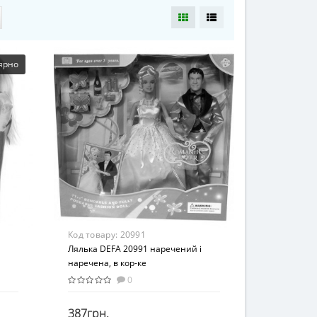
ярно
Код товару:
20991
Лялька DEFA 20991 наречений і
наречена, в кор-ке
0
387грн.