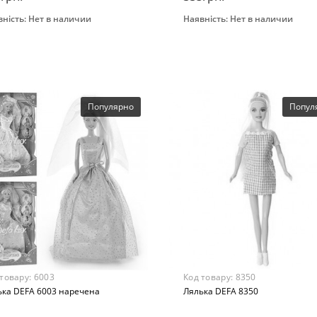
ність:
Нет в наличии
Наявність:
Нет в наличии
Закінчився
Закінчився
раст
Бренд
 лет
Defa
ериал
Возрастная группа
стмасса
От 3 лет
мер
Популярно
Попул
м.
 товару:
6003
Код товару:
8350
ька DEFA 6003 наречена
Лялька DEFA 8350