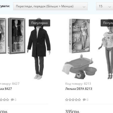
увати:
Популярно
Попул
 товару:
8427
Код товару:
8213
ька 8427
Лялька DEFA 8213
0
0
грн.
335грн.