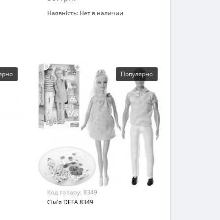
Наявність:
Нет в наличии
Закінчився
ярно
Популярно
Код товару:
8349
Сім'я DEFA 8349