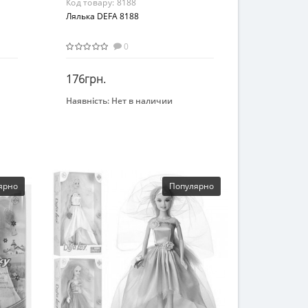
Код товару:
8188
Лялька DEFA 8188
0
176грн.
Наявність:
Нет в наличии
Закінчився
ярно
Популярно