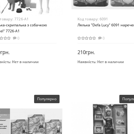
 товару:
7726-A1
Код товару:
6091
ька-скрипалька з собачкою
Лялька "Defa Lucy" 6091 нарече
iel" 7726-A1
0
0
грн.
210грн.
ність:
Нет в наличии
Наявність:
Нет в наличии
Закінчився
Закінчився
нд
Возрастная группа
bi
От 3 лет
раст
 лет
ериал
Популярно
Попул
бинированный