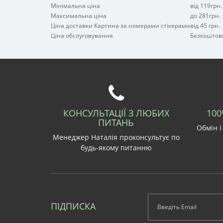
Мінімальна ціна
від 119грн.
Максимальна ціна
до 281грн.
Ціна доставки Картина за номерами стікерами
від 45 грн.
Ціна обслуговування
Безкоштов
КОНСУЛЬТАЦІЇ З ЛЮБИХ
100
ПИТАНЬ
Обмін і
Менеджер Наталія проконсультує по
будь-якому питанню
ПІДПИСКА