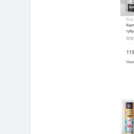
Код
Кар
тубу
33х4
119
Наяв
Бре
УМ
Вид
Кар
Воз
От 8
Мат
Кар