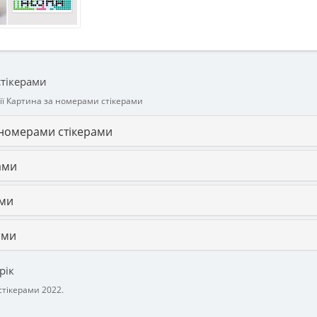
стікерами
ії Картина за номерами стікерами
 номерами стікерами
ами
ами
ами
рік
стікерами 2022.