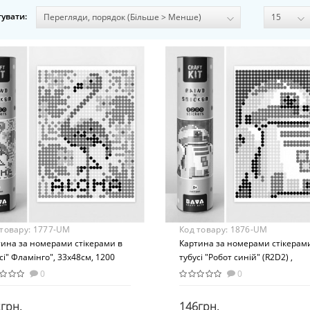
увати:
 товару:
1777-UM
Код товару:
1876-UM
тина за номерами стікерами в
Картина за номерами стікерам
сі" Фламінго", 33х48см, 1200
тубусі "Робот синій" (R2D2) ,
ерів. 1777
33х48см, 1200 стікерів. 1876
0
0
грн.
146грн.