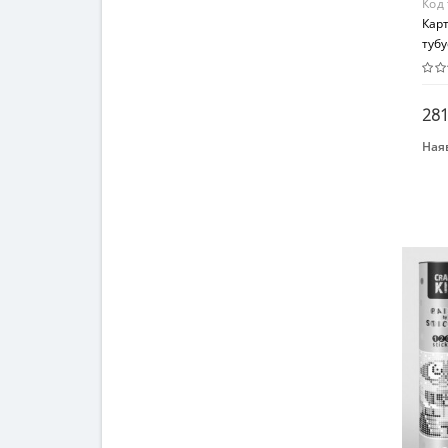
Код
Кар
тубу
стік
281
Наяв
Бре
УМ
Вид
Кар
Воз
От 8
Мат
Кар