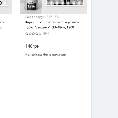
Код товару:
1838-UM
и в
Картина за номерами стікерами в
0
тубусі "Лисичка", 33х48см, 1200
стікерів. 1838
0
146грн.
Наявність:
Нет в наличии
Закінчився
Бренд
УМНЯШКА
Вид
Картина по номерам
Возраст
От 8 лет
Материал
Картон