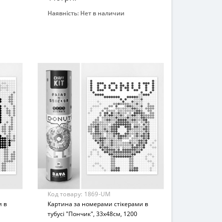
Наявність:
Нет в наличии
Закінчився
Бренд
УМНЯШКА
Вид
Картина по номерам
Возраст
От 8 лет
Материал
Картон
Код товару:
1869-UM
и в
Картина за номерами стікерами в
тубусі "Пончик", 33х48см, 1200