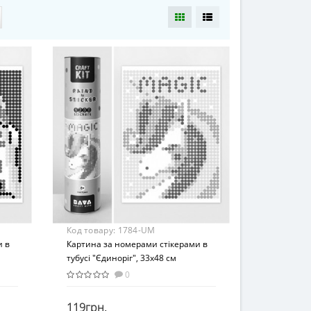
Код товару:
1784-UM
и в
Картина за номерами стікерами в
тубусі "Єдиноріг", 33х48 см
0
119грн.