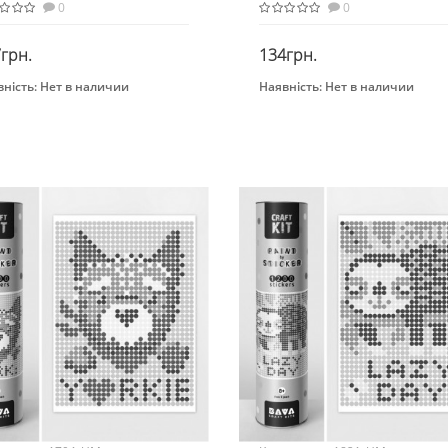
ерів. 1814
стікерів. 1852
0
0
грн.
134грн.
ність:
Нет в наличии
Наявність:
Нет в наличии
Закінчився
Закінчився
нд
Бренд
НЯШКА
УМНЯШКА
Вид
тина по номерам
Картина по номерам
раст
Возраст
 лет
От 8 лет
ериал
Материал
тон
Картон