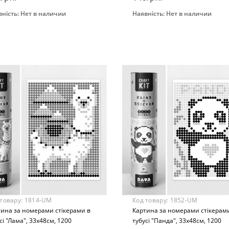
ність:
Нет в наличии
Наявність:
Нет в наличии
Закінчився
Закінчився
нд
Бренд
НЯШКА
УМНЯШКА
Вид
тина по номерам
Картина по номерам
раст
Возраст
 лет
От 8 лет
ериал
Материал
тон
Картон
 товару:
1814-UM
Код товару:
1852-UM
тина за номерами стікерами в
Картина за номерами стікерам
сі "Лама", 33х48см, 1200
тубусі "Панда", 33х48см, 1200