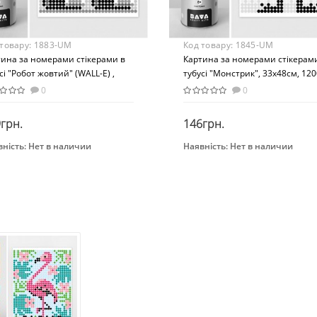
 товару:
1883-UM
Код товару:
1845-UM
тина за номерами стікерами в
Картина за номерами стікерам
сі "Робот жовтий" (WALL-E) ,
тубусі "Монстрик", 33х48см, 120
8см, 1200 стікерів. 1883
стікерів. 1845
0
0
грн.
146грн.
ність:
Нет в наличии
Наявність:
Нет в наличии
Закінчився
Закінчився
нд
Бренд
НЯШКА
УМНЯШКА
Вид
тина по номерам
Картина по номерам
раст
Возраст
 лет
От 8 лет
ериал
Материал
тон
Картон