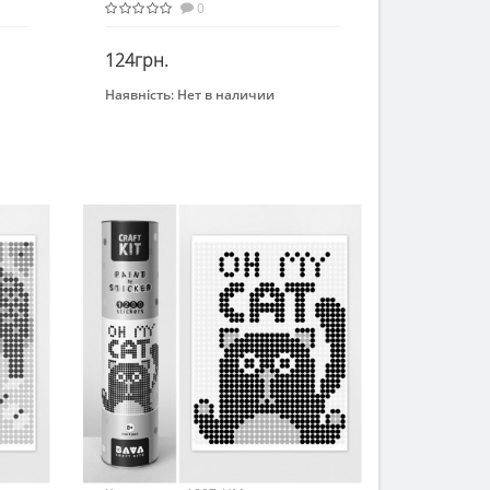
стікерів. 1869
0
124грн.
Наявність:
Нет в наличии
Закінчився
Бренд
УМНЯШКА
Вид
Картина по номерам
Возраст
От 8 лет
Материал
Картон