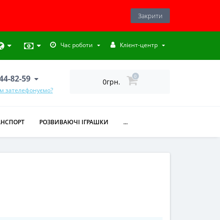
Закрити
Час роботи
Клієнт-центр
444-82-59
0
0грн.
ам зателефонуємо?
АНСПОРТ
РОЗВИВАЮЧІ ІГРАШКИ
...