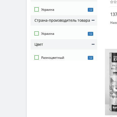
стік
Украина
12
137
Страна-производитель товара
Наяв
Бре
УМ
Украина
12
Вид
Цвет
Кар
Воз
Разноцветный
12
От 8
Мат
Кар