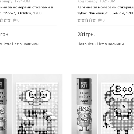
 товару:
1791-UM
Код товару:
1821-UM
тина за номерами стікерами в
Картина за номерами стікерам
сі "Йорк", 33х48см, 1200
тубусі "Лінивець", 33х48см, 120
ерів. 1791
стікерів. 1821
0
0
грн.
281грн.
ність:
Нет в наличии
Наявність:
Нет в наличии
Закінчився
Закінчився
нд
Бренд
НЯШКА
УМНЯШКА
Вид
тина по номерам
Картина по номерам
раст
Возраст
 лет
От 8 лет
ериал
Материал
тон
Картон