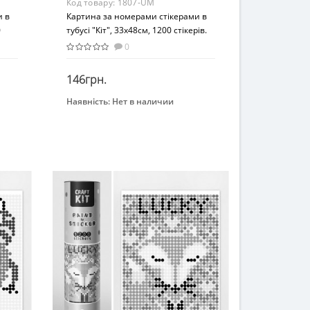
Код товару:
1807-UM
и в
Картина за номерами стікерами в
0
тубусі "Кіт", 33х48см, 1200 стікерів.
1807
0
146грн.
Наявність:
Нет в наличии
Закінчився
Бренд
УМНЯШКА
Вид
Картина по номерам
Возраст
От 8 лет
Материал
Картон