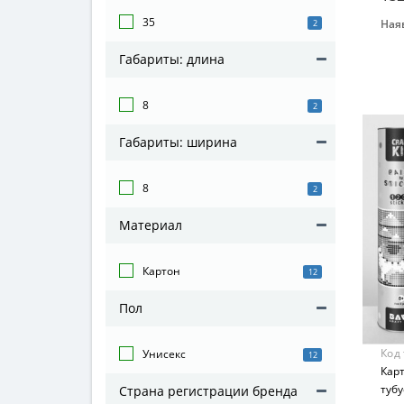
35
Наяв
2
Бре
Габариты: длина
УМ
Вид
8
Кар
2
Воз
Габариты: ширина
От 8
Мат
8
2
Кар
Материал
Картон
12
Пол
Код
Унисекс
12
Кар
тубу
Страна регистрации бренда