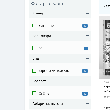
Фільтр товарів
Сорт
Бренд
УМНЯШКА
12
Вес товара
0.1
2
Вид
Картина по номерам
12
Возраст
Код
Кар
тубу
От 8 лет
12
стік
Габариты: высота
152