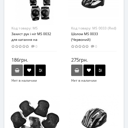
Комбинированный
Комбинированный
Код товару:
MS
Код товару:
MS 0033 (Red)
0032(Green)
Захист рук і ніг MS 0032
Шолом MS 0033
для катання на
(Червоний)
велосипеді, роликах,
0
0
скейті, самокаті (Зелений)
186грн.
275грн.
Нет в наличии
Нет в наличии
Бренд
Бренд
Profi
Profi
Вид
Вид
Аксессуары
Аксессуары
Материал
Материал
Комбинированный
Комбинированный