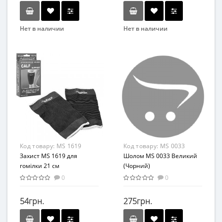
Нет в наличии
Нет в наличии
Бренд
Бренд
METR+
METR+
Вид
Вид
Аксессуары
Аксессуары
Возраст
Возраст
От 3-х лет
От 3-х лет
Материал
Возрастная группа
Комбинированный
От 3 лет
Материал
Код товару:
MS 1619
Код товару:
MS 0033
Комбинированный
Захист MS 1619 для
(Black)
Шолом MS 0033 Великий
гомілки 21 см
(Чорний)
0
0
54грн.
275грн.