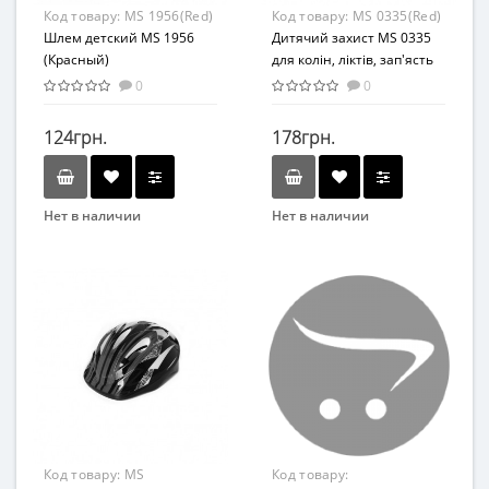
Материал
Материал
Код товару:
MS 1956(Red)
Код товару:
MS 0335(Red)
Комбинированный
Комбинированный
Шлем детский MS 1956
Дитячий захист MS 0335
(Красный)
для колін, ліктів, зап'ясть
(Червоний)
0
0
124грн.
178грн.
Нет в наличии
Нет в наличии
Бренд
Бренд
METR+
Profi
Вид
Вид
Аксессуары
Аксессуары
Возраст
Материал
От 3-х лет
Комбинированный
Возрастная группа
От 3 лет
Материал
Код товару:
MS
Код товару:
Комбинированный