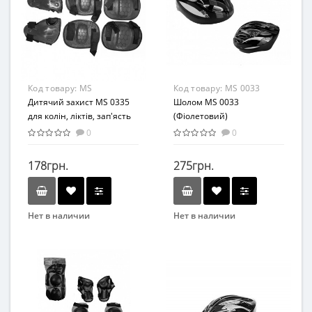
Материал
Материал
Комбинированный
Комбинированный
Код товару:
MS
Код товару:
MS 0033
0335(Blue)
Дитячий захист MS 0335
(Purple)
Шолом MS 0033
для колін, ліктів, зап'ясть
(Фіолетовий)
(Синій)
0
0
178грн.
275грн.
Нет в наличии
Нет в наличии
Бренд
Бренд
Profi
Profi
Вид
Вид
Аксессуары
Аксессуары
Материал
Материал