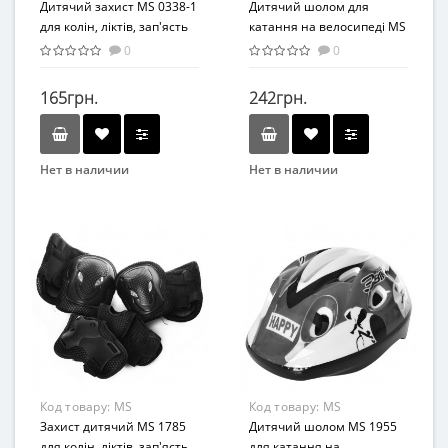
1(Black)
Дитячий захист MS 0338-1
1(Violet)
Дитячий шолом для
для колін, ліктів, зап'ясть
катання на велосипеді MS
(Чорний)
0013-1 з вентиляцією
0
0
(Фіолетовий)
165грн.
242грн.
Нет в наличии
Нет в наличии
Бренд
Бренд
Profi
Profi
Вид
Вид
Аксессуары
Аксессуары
Возраст
Возраст
От 3-х лет
От 3-х лет
Материал
Материал
Комбинированный
Комбинированный
Код товару:
MS
Код товару:
MS
1785(Black)
Захист дитячий MS 1785
1955(Blue-White)
Дитячий шолом MS 1955
для колін, ліктів, зап'ясть
для катання на