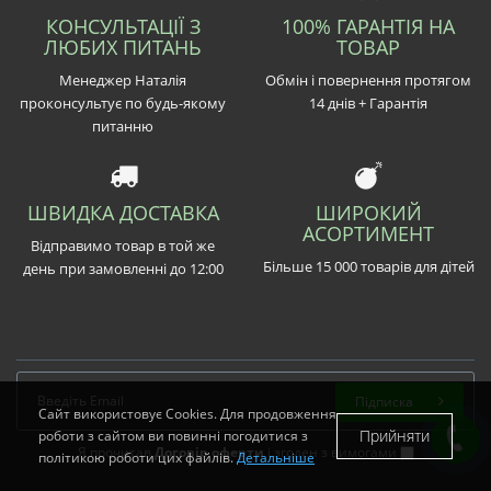
КОНСУЛЬТАЦІЇ З
100% ГАРАНТІЯ НА
ЛЮБИХ ПИТАНЬ
ТОВАР
Менеджер Наталія
Обмін і повернення протягом
проконсультує по будь-якому
14 днів + Гарантія
питанню
ШВИДКА ДОСТАВКА
ШИРОКИЙ
АСОРТИМЕНТ
Відправимо товар в той же
Більше 15 000 товарів для дітей
день при замовленні до 12:00
Підписка
Сайт використовує Cookies. Для продовження
Прийняти
роботи з сайтом ви повинні погодитися з
Я прочитав
Договір оферти
і згоден з вимогами
політикою роботи цих файлів.
Детальніше