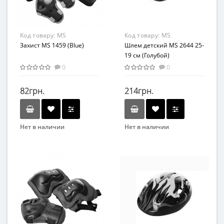
Код товару:
MS
Код товару:
MS
1459(Blue)
Захист MS 1459 (Blue)
2644(Light-Blue)
Шлем детский MS 2644 25-
19 см (Голубой)
0
0
82грн.
214грн.
Нет в наличии
Нет в наличии
Бренд
Бренд
Bambi
METR+
Вид
Вид
Аксессуары
Аксессуары
Материал
Возраст
Комбинированный
От 3-х лет
Возрастная группа