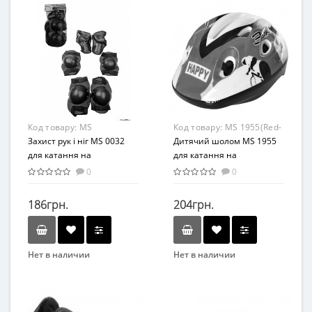
Вид
Вид
Аксессуары
Аксессуары
Материал
Материал
Комбинированный
Комбинированный
Код товару:
MS
Код товару:
MS 1955(Red-
0032(Blue)
Захист рук і ніг MS 0032
White)
Дитячий шолом MS 1955
для катання на
для катання на
велосипеді, роликах,
велосипеді (Червоно-
0
0
скейті, самокаті (Синій)
білий)
186грн.
204грн.
Нет в наличии
Нет в наличии
Бренд
Бренд
Profi
Bambi
Вид
Вид