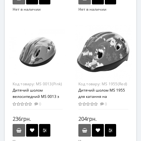
Нет в наличии
Нет в наличии
Бренд
Бренд
SIBOTE
Profi
Вид
Вид
Аксессуары
Спортивный инвентарь
Возраст
Возраст
От 14-ти лет
От 5-ти лет
Возрастная группа
Материал
От 14 лет
Пластик
Материал
Код товару:
MS 0013(Pink)
Код товару:
MS 1955(Red)
Комбинированный
Дитячий шолом
Дитячий шолом MS 1955
велосипедний MS 0013 з
для катання на
вентиляцією (Рожевий)
велосипеді (Червоний)
0
0
236грн.
204грн.