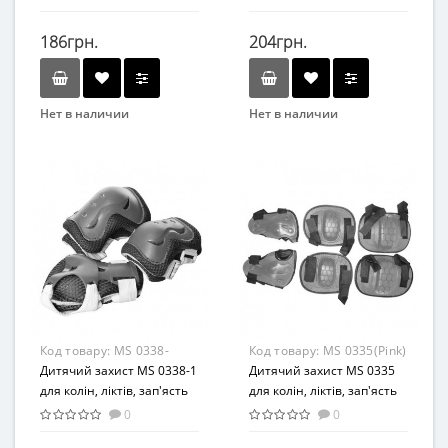
скейті, самокаті (Білий)
186грн.
204грн.
Нет в наличии
Нет в наличии
Бренд
Бренд
Profi
Bambi
Вид
Вид
Аксессуары
Аксессуары
Материал
Материал
Комбинированный
Комбинированный
Код товару:
MS 0338-
Код товару:
MS 0335(Pink)
1(Blue)
Дитячий захист MS 0338-1
Дитячий захист MS 0335
для колін, ліктів, зап'ясть
для колін, ліктів, зап'ясть
(Блакитний)
(Рожевий)
0
0