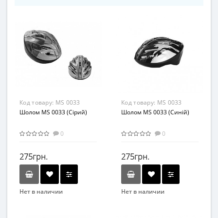
Код товару:
MS 0033
Код товару:
MS 0033
(Gray)
Шолом MS 0033 (Сірий)
(Blue)
Шолом MS 0033 (Синій)
0
0
275грн.
275грн.
Нет в наличии
Нет в наличии
Бренд
Бренд
Profi
Profi