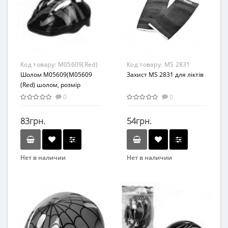
Возраст
Материал
От 3-х лет
Комбинированный
Возрастная группа
От 3 лет
Материал
Код товару:
M05609(Red)
Код товару:
MS 2831
Комбинированный
Шолом M05609(M05609
Захист MS 2831 для ліктів
(Red) шолом, розмір
шолома - 24*19см)
0
0
83грн.
54грн.
Нет в наличии
Нет в наличии
Бренд
Бренд
METR+
SIBOTE
Вид
Вид
Аксессуары
Аксессуары
Возраст
Возраст