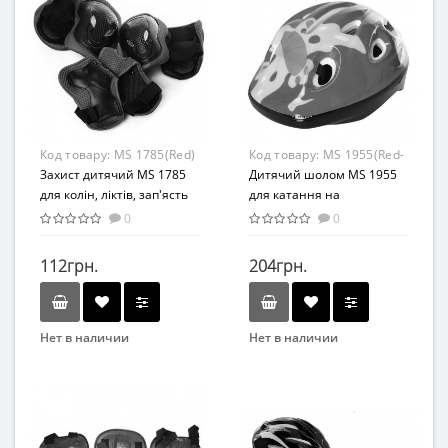
Аксессуары
Аксессуары
Материал
Материал
Комбинированный
Комбинированный
Код товару:
MS 1785(Red)
Код товару:
MS 1955(Red-
Захист дитячий MS 1785
Yellow)
Дитячий шолом MS 1955
для колін, ліктів, зап'ясть
для катання на
(Червоний )
велосипеді (Червоно-
0
0
жовтий)
112грн.
204грн.
Нет в наличии
Нет в наличии
Бренд
Бренд
Profi
Bambi
Вид
Вид
Аксессуары
Аксессуары