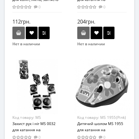
(Чорний)
велосипеді (синьо-білий)
0
0
112грн.
204грн.
Нет в наличии
Нет в наличии
Бренд
Бренд
Profi
Bambi
Вид
Вид
Аксессуары
Аксессуары
Материал
Материал
Комбинированный
Комбинированный
Код товару:
MS
Код товару:
MS 1955(Pink)
0032(White)
Захист рук і ніг MS 0032
Дитячий шолом MS 1955
для катання на
для катання на
велосипеді, роликах,
велосипеді (Рожевий)
0
0