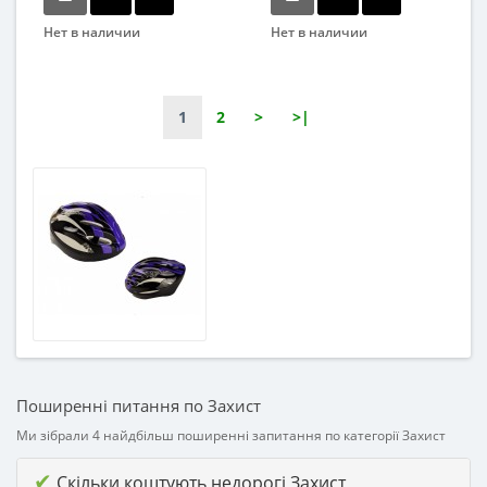
Нет в наличии
Нет в наличии
Бренд
Бренд
SIBOTE
Profi
Вид
Вид
1
2
>
>|
Аксессуары
Аксессуары
Возраст
Материал
От 14-ти лет
Комбинированный
Возрастная группа
От 14 лет
Материал
Комбинированный
Поширенні питання по Захист
Ми зібрали 4 найдбільш поширенні запитання по категорії Захист
✔
Скільки коштують недорогі Захист