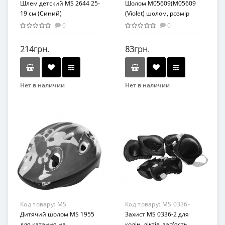
2644(Blue)
Шлем детский MS 2644 25-
M05609(Violet)
Шолом M05609(M05609
19 см (Синий)
(Violet) шолом, розмір
шолома - 24*19см)
0
0
214грн.
83грн.
Нет в наличии
Нет в наличии
Бренд
Бренд
METR+
METR+
Вид
Вид
Аксессуары
Аксессуары
Возраст
Возраст
От 3-х лет
От 3-х лет
Возрастная группа
Материал
От 3 лет
Комбинированный
Материал
Код товару:
MS
Код товару:
MS 0336-
Комбинированный
1955(Blue-Yellow)
Дитячий шолом MS 1955
2(Blue)
Захист MS 0336-2 для
для катання на
колін, ліктів, зап'ясть