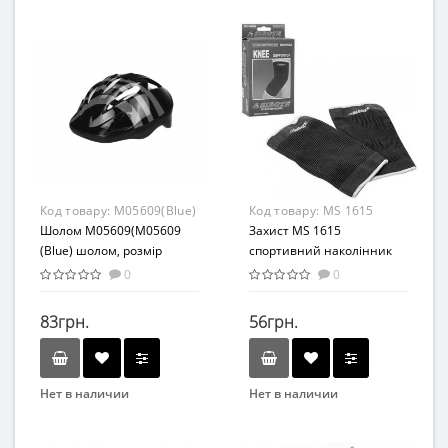
Profi
Bambi
Вид
Вид
Аксессуары
Аксессуары
Материал
Материал
Комбинированный
Комбинированный
Код товару:
M05609(Blue)
Код товару:
MS 1615
Шолом M05609(M05609
Захист MS 1615
(Blue) шолом, розмір
спортивний наколінник
шолома - 24*19см)
12см
0
0
83грн.
56грн.
Нет в наличии
Нет в наличии
Бренд
Бренд
METR+
SIBOTE