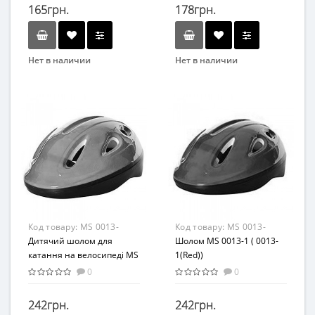
165грн.
178грн.
Нет в наличии
Нет в наличии
Бренд
Бренд
Profi
Profi
Вид
Вид
Аксессуары
Аксессуары
Возраст
Материал
От 3-х лет
Комбинированный
Материал
Комбинированный
Код товару:
MS 0013-
Код товару:
MS 0013-
1(Green)
Дитячий шолом для
1(Red)
Шолом MS 0013-1 ( 0013-
катання на велосипеді MS
1(Red))
0013-1 з вентиляцією
0
0
(Зелений)
242грн.
242грн.