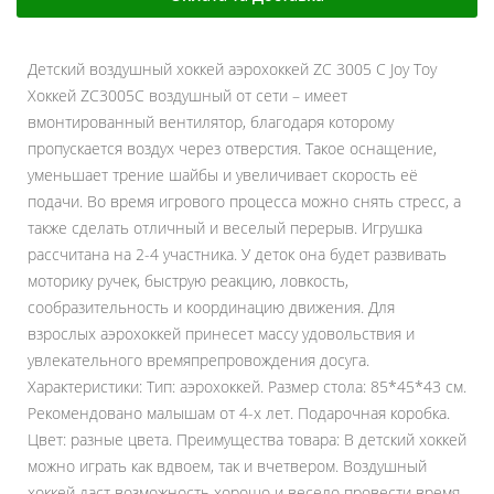
Детский воздушный хоккей аэрохоккей ZC 3005 C Joy Toy
Хоккей ZC3005C воздушный от сети – имеет
вмонтированный вентилятор, благодаря которому
пропускается воздух через отверстия. Такое оснащение,
уменьшает трение шайбы и увеличивает скорость её
подачи. Во время игрового процесса можно снять стресс, а
также сделать отличный и веселый перерыв. Игрушка
рассчитана на 2-4 участника. У деток она будет развивать
моторику ручек, быструю реакцию, ловкость,
сообразительность и координацию движения. Для
взрослых аэрохоккей принесет массу удовольствия и
увлекательного времяпрепровождения досуга.
Характеристики: Тип: аэрохоккей. Размер стола: 85*45*43 см.
Рекомендовано малышам от 4-х лет. Подарочная коробка.
Цвет: разные цвета. Преимущества товара: В детский хоккей
можно играть как вдвоем, так и вчетвером. Воздушный
хоккей даст возможность хорошо и весело провести время