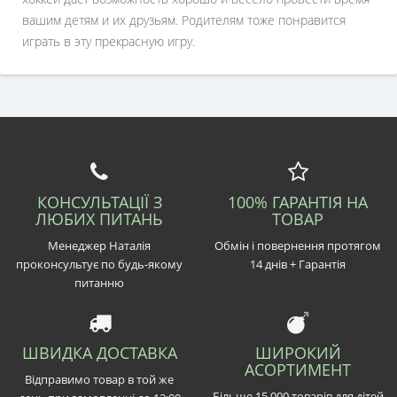
вашим детям и их друзьям. Родителям тоже понравится
играть в эту прекрасную игру.
КОНСУЛЬТАЦІЇ З
100% ГАРАНТІЯ НА
ЛЮБИХ ПИТАНЬ
ТОВАР
Менеджер Наталія
Обмін і повернення протягом
проконсультує по будь-якому
14 днів + Гарантія
питанню
ШВИДКА ДОСТАВКА
ШИРОКИЙ
АСОРТИМЕНТ
Відправимо товар в той же
Більше 15 000 товарів для дітей