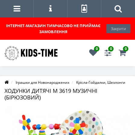
ІНТЕРНЕТ-МАГАЗИН
ТИМЧАСОВО НЕ ПРИЙМАЄ
Закрити
ЗАМОВЛЕННЯ
0
0
0
Іграшки для Новонароджених
Крісла-Гойдалки, Шезлонги
ХОДУНКИ ДИТЯЧІ M 3619 МУЗИЧНІ
(БІРЮЗОВИЙ)