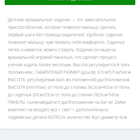
Детские музыкальные ходунки — это замечательное
приспособление, которое позволит малышу сделать
первый шаги без помощи родителей. Удобное сиденье
позволит малышу чувствовать себя комфортно. Сиденье
легко снимается, можно стирать. Ходунки оснащены
музыкальной игровой панелью, что сделает процесс
учения ходить более веселым. Высота регулируется в трех
положениях. ГАБАРИТНЫЙ РАЗМЕР (д/ш/в): 67см/57см/54см
ВЫСОТА: регулируемая (кол-во положений) да/3положения
ВЫСОТА (min/max): от пола до столика 36,5см/40см от пола
до сиденья 20см/23см от пола до спинки 50,5см/54см
ПАНЕЛЬ: съемная(да/нет) да/3положения на бат-ке 2АА(в
комплект не входят) муз + свет + дополнительно
подвижные детали КОЛЕСА: количество 8шт диаметр 6см