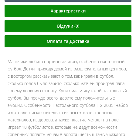
Характеристики
Відгуки (0)
Оплата та Доставка
Мальчики любят спортивные игры, особенно настольный
футбол. Детки, приходя домой из развлекательных центров,
с восторгом рассказывают о том, как играли в футбол,
сколько голов было забито, сколько матчей проиграл папа
своему ловкому сыночку. Купив мальчику такой настольный
футбол, Вы прежде всего, дарите ему положительные
эмоции. Особенности Настольного футбола HG 2035: набор
изготовлен исключительно из высококачественных
материалов, из дерева, а также пластик, металл на поле
играет 18 футболистов, которые не дадут возможности
сопернику попасть мячам в ворота шесть штанг, у каждого