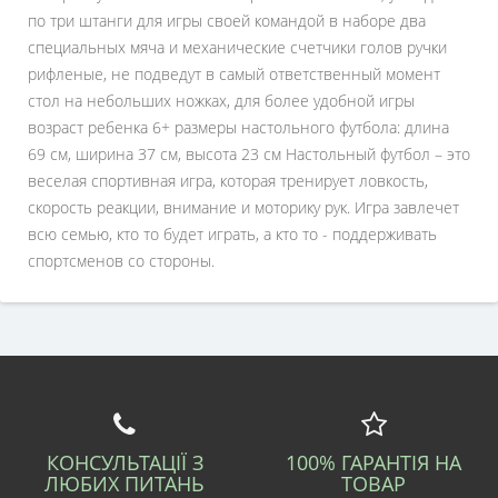
по три штанги для игры своей командой в наборе два
специальных мяча и механические счетчики голов ручки
рифленые, не подведут в самый ответственный момент
стол на небольших ножках, для более удобной игры
возраст ребенка 6+ размеры настольного футбола: длина
69 см, ширина 37 см, высота 23 см Настольный футбол – это
веселая спортивная игра, которая тренирует ловкость,
скорость реакции, внимание и моторику рук. Игра завлечет
всю семью, кто то будет играть, а кто то - поддерживать
спортсменов со стороны.
КОНСУЛЬТАЦІЇ З
100% ГАРАНТІЯ НА
ЛЮБИХ ПИТАНЬ
ТОВАР