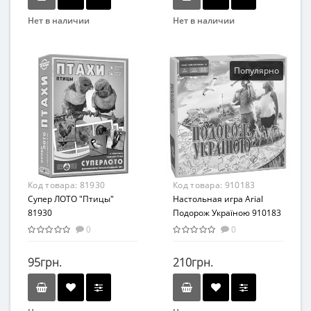
Нет в наличии
Нет в наличии
Бренд
Бренд
Danko Toys
Arial
Вид
Вид
Популярно
Развивающие
Карточные игры
Возраст
Возраст
От 6-ти лет
От 7 лет
Жанр
Материал
Развлекательные
Картон
Код товара:
81930
Код товара:
910183
Супер ЛОТО "Птицы"
Настольная игра Arial
81930
Подорож Україною 910183
0
0
95грн.
210грн.