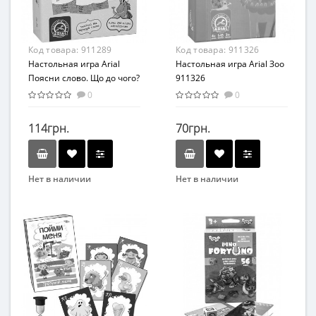
Код товара:
911289
Код товара:
911326
Настольная игра Arial
Настольная игра Arial Зоо
Поясни слово. Що до чого?
911326
911289
0
0
114грн.
70грн.
Нет в наличии
Нет в наличии
Бренд
Бренд
Arial
Arial
Вид
Вид
Развивающие
Карточные игры
Возраст
Возраст
От 5-ти лет
От 4-х лет
Жанр