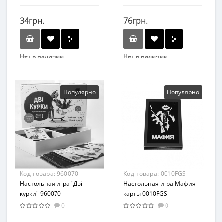
34грн.
76грн.
Нет в наличии
Нет в наличии
Вид
Бренд
Карточные игры
Arial
Возраст
Вид
Популярно
Популярно
От 3-х лет
Карточные игры
Материал
Возраст
Картон
От 5-ти лет
Материал
Картон
Код товара:
960070
Код товара:
0010FGS
Настольная игра "Дві
Настольная игра Мафия
курки" 960070
карты 0010FGS
0
0