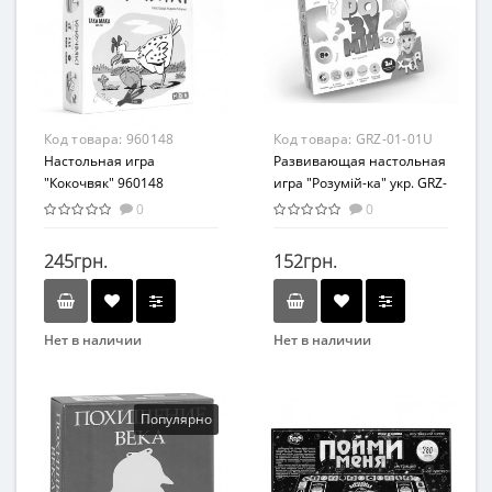
Возраст
Возрастная группа
От 7 лет
От 15 лет и старше
Материал
Жанр
Картон
Викторина
Код товара:
960148
Код товара:
GRZ-01-01U
Настольная игра
Развивающая настольная
"Кокочвяк" 960148
игра "Розумій-ка" укр. GRZ-
01-01U
0
0
245грн.
152грн.
Нет в наличии
Нет в наличии
Бренд
Бренд
Така Мака
Danko Toys
Вид
Вид
Популярно
Развивающая игрушка
Развивающая игрушка
Возраст
Возраст