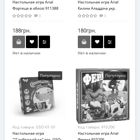
Настольная игра Arial
Настольная игра Arial
Фортеця в облозі 911388
Килим Аладдіна укр.
911425
0
0
188грн.
180грн.
Нет в наличии
Нет в наличии
Бренд
Бренд
Arial
Arial
Вид
Вид
Популярно
Популярно
Развивающие
Развивающие
Возраст
Возраст
От 7 лет
От 7 лет
Материал
Материал
Картон
Картон
Код товара:
GSO-01-01
Код товара:
910206
Настольная игра
Настольная игра Arial
""Соображай-ка" рос. GSO-
Ферма 910206