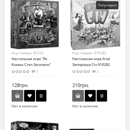
Вид
Вид
Популярно
Домино
Интеллектуальные игры
Возраст
Возрастная группа
От 8 лет
От 4 лет
Жанр
Развлекательные
Материал
Код товара:
82302
Код товара:
910282
Картон
Настольная игра "Як
Настольная игра Arial
Козаки Степ Заселяли"
Запорізька Січ 910282
82302
0
0
128грн.
210грн.
Нет в наличии
Нет в наличии
Бренд
Бренд
Энергия Плюс
Arial
Вид
Вид