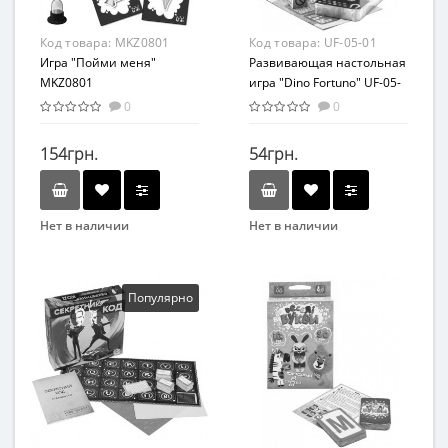
Развлекательные
Материал
Код товара:
MKZ0801
Код товара:
UF-05-01
Картон
Игра "Пойми меня"
Развивающая настольная
MKZ0801
игра "Dino Fortuno" UF-05-
01
0
0
154грн.
54грн.
Нет в наличии
Нет в наличии
Бренд
Бренд
Мастер
Danko Toys
Вид
Вид
Популярно
Интеллектуальные игры
Развивающие
Возраст
Возраст
От 3-х лет
От 3-х лет
Материал
Материал
Комбинированный
Комбинированный