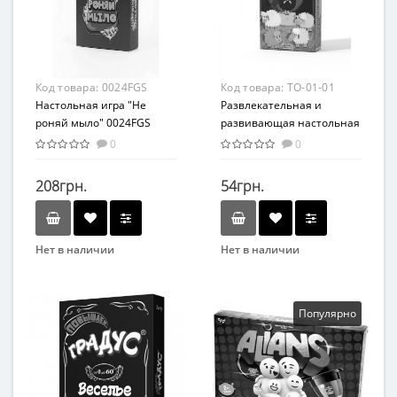
От 5-ти лет
Картон
Жанр
Развлекательные
Материал
Код товара:
0024FGS
Код товара:
TO-01-01
Картон
Настольная игра "Не
Развлекательная и
роняй мыло" 0024FGS
развивающая настольная
игра "Темная овечка" рус.
0
0
TO-01-01
208грн.
54грн.
Нет в наличии
Нет в наличии
Бренд
Бренд
Fun Games
Danko Toys
Возраст
Вид
Популярно
от 18-ти лет
Развивающие
Жанр
Возраст
Развлекательные
От 3-х лет