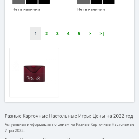
Нет в наличии
Нет в наличии
Бренд
Бренд
Strateg
Danko Toys
Вид
Возраст
1
2
3
4
5
>
>|
Развивающие
От 6-ти лет
Возраст
Жанр
От 7-ми лет
Развлекательные
Возрастная группа
От 7 лет
Материал
Комбинированный
Разные Карточные Настольные Игры: Цены на 2022 год
Актуальная информация по ценам на Разные Карточные Настольные
Игры 2022.