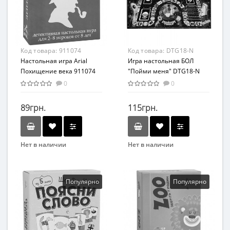
От 5-ти лет
От 8 лет
Материал
Материал
Картон
Картон
Код товара:
911074
Код товара:
DTG18-N
Настольная игра Arial
Игра настольная БОЛ
Похищение века 911074
"Пойми меня" DTG18-N
0
0
89грн.
115грн.
Нет в наличии
Нет в наличии
Бренд
Бренд
Arial
Danko Toys
Вид
Вид
Популярно
Популярно
Развивающие
Объясни, покажи, нарисуй
слово
Возраст
Возраст
От 8 лет
От 6-ти лет