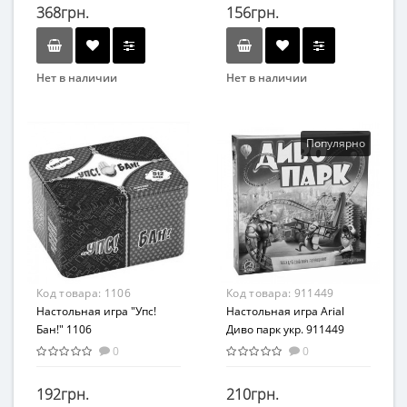
368грн.
156грн.
Нет в наличии
Нет в наличии
Бренд
Бренд
Така Мака
Fun Games
Вид
Вид
Популярно
Развивающие
Развивающие
Возраст
Возраст
От 5-ти лет
От 14-ти лет
Материал
Материал
Картон
Ламинированный картон
Код товара:
1106
Код товара:
911449
Настольная игра "Упс!
Настольная игра Arial
Бан!" 1106
Диво парк укр. 911449
0
0
192грн.
210грн.