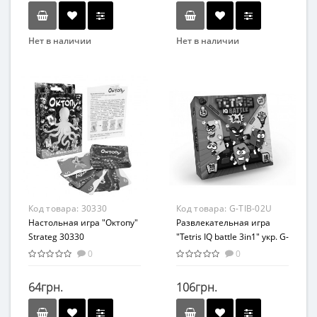
Нет в наличии
Нет в наличии
Бренд
Бренд
Arial
Arial
Вид
Вид
Развивающие
Развивающие
Возраст
Возраст
От 10-ти лет
От 7 лет
Жанр
Материал
Развлекательные
Картон
Материал
Код товара:
30330
Код товара:
G-TIB-02U
Картон
Настольная игра "Октопу"
Развлекательная игра
Strateg 30330
"Tetris IQ battle 3in1" укр. G-
TIB-02U
0
0
64грн.
106грн.