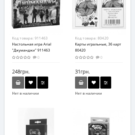
Материал
Материал
Картон
Пластик
Код товара:
911463
Код товара:
80420
Настольная игра Arial
Карты игральные, 36 карт
"Джуманджи" 911463
80420
0
0
248грн.
31грн.
Нет в наличии
Нет в наличии
Бренд
Вид
Arial
Карточные игры
Вид
Возраст
Развивающие
От 3-х лет
Возраст
Материал