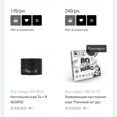
135грн.
245грн.
Нет в наличии
Нет в наличии
Бренд
Бренд
Arial
Така Мака
Вид
Вид
Популярно
Развлекательные
Развивающая игрушка
Возраст
Возраст
От 7 лет
От 5-ти лет
Материал
Материал
Картон
Картон
Код товара:
0020FGS
Код товара:
GRZ-01-01
Настольная игра Ты + Я
Развивающая настольная
0020FGS
игра "Понимай-ка" рус.
GRZ-01-01
0
0