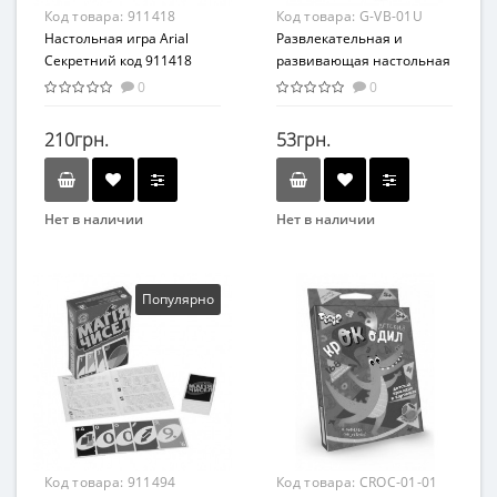
Код товара:
911418
Код товара:
G-VB-01U
Настольная игра Arial
Развлекательная и
Секретний код 911418
развивающая настольная
игра "Веселые буквы" рус.
0
0
G-VB-01U
210грн.
53грн.
Нет в наличии
Нет в наличии
Бренд
Бренд
Arial
Danko Toys
Вид
Вид
Популярно
Развивающие
Развивающие
Возраст
Возраст
От 7 лет
От 3-х лет
Жанр
Материал
Развлекательные
Картон
Материал
Код товара:
911494
Код товара:
CROC-01-01
Картон