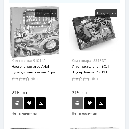
Популярно
Популярно
Код товара:
910145
Код товара:
8343DT
Настольная игра Arial
Игра настольная БОЛ
Супер доміно казино "Гра
"Супер Ранчер" 8343
в життя" 910145
0
0
216грн.
219грн.
Нет в наличии
Нет в наличии
Бренд
Бренд
Arial
Danko Toys