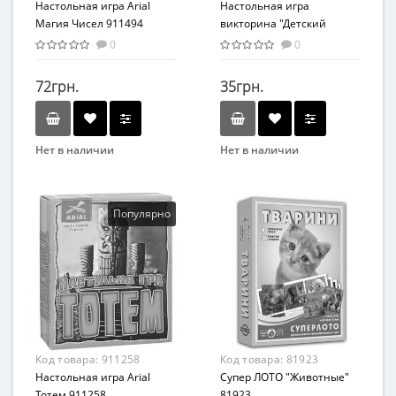
Настольная игра Arial
Настольная игра
Магия Чисел 911494
викторина "Детский
крокодил" рус. CROC-01-01
0
0
72грн.
35грн.
Нет в наличии
Нет в наличии
Бренд
Бренд
Arial
Danko Toys
Вид
Возраст
Популярно
Карточные игры
От 5-ти лет
Возраст
Жанр
От 7 лет
Викторина
Материал
Материал
Картон
Картон
Код товара:
911258
Код товара:
81923
Настольная игра Arial
Супер ЛОТО "Животные"
Тотем 911258
81923