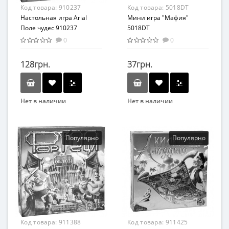
Код товара:
910237
Код товара:
5018DT
Настольная игра Arial
Мини игра "Мафия"
Поле чудес 910237
5018DT
0
0
128грн.
37грн.
Нет в наличии
Нет в наличии
Бренд
Бренд
Arial
Danko Toys
Вид
Возрастная группа
Популярно
Популярно
Развивающие
От 10 лет
Возраст
От 7 лет
Материал
картон, пластик
Код товара:
911388
Код товара:
911425