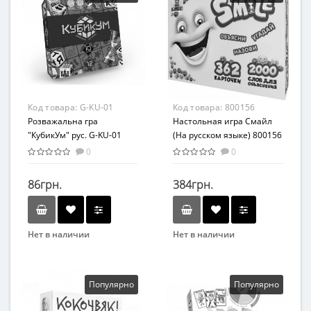
Развивающие
Развлекательные
Возраст
Возраст
от 3 лет
От 8 лет
Материал
Жанр
Картон
Развивающие
Материал
Код товара:
G-KU-01
Код товара:
800156
Картон
Розважальна гра
Настольная игра Смайл
"КубикУм" рус. G-KU-01
(На русском языке) 800156
0
0
86грн.
384грн.
Нет в наличии
Нет в наличии
Бренд
Бренд
Danko Toys
Bombat
Вид
Вид
Популярно
Популярно
Развивающие
Развивающие