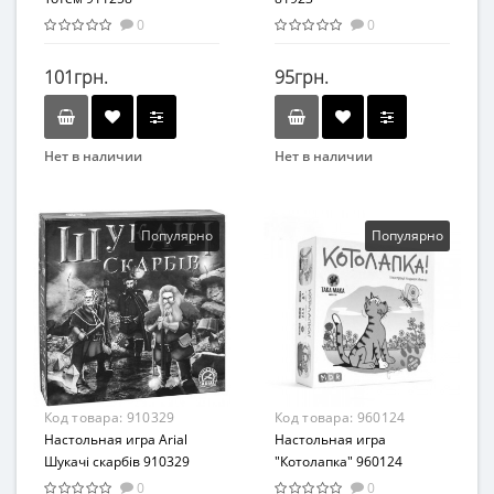
0
0
101грн.
95грн.
Нет в наличии
Нет в наличии
Бренд
Бренд
Arial
Энергия Плюс
Вид
Вид
Популярно
Популярно
Развлекательные
Лото
Возраст
Возраст
От 7 лет
от 3 лет
Материал
Жанр
Картон
Развивающие
Материал
Код товара:
910329
Код товара:
960124
Картон
Настольная игра Arial
Настольная игра
Шукачі скарбів 910329
"Котолапка" 960124
0
0