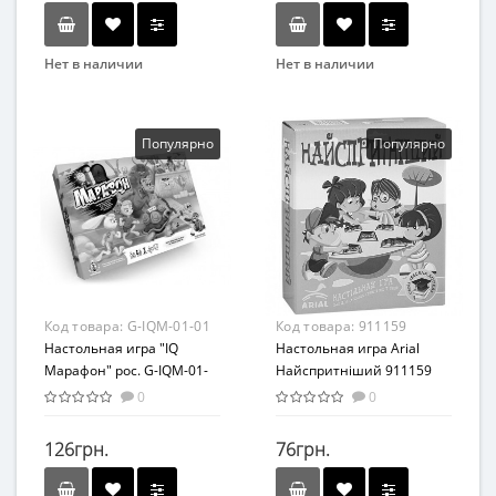
Нет в наличии
Нет в наличии
Бренд
Бренд
Artos Games
Arial
Вид
Вид
Популярно
Популярно
Карточные игры
Развивающие
Возраст
Возраст
от 9 лет
От 7 лет
Материал
Картон
Код товара:
G-IQM-01-01
Код товара:
911159
Настольная игра "IQ
Настольная игра Arial
Марафон" рос. G-IQM-01-
Найспритніший 911159
01
0
0
126грн.
76грн.