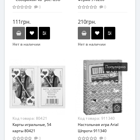
01-01
0
0
111грн.
210грн.
Нет в наличии
Нет в наличии
Бренд
Бренд
Danko Toys
Arial
Вид
Вид
Популярно
Развивающая игрушка
Развивающие
Возраст
Возраст
От 5-ти лет
От 8 лет
Материал
Материал
Картон
Картон/дерево
Код товара:
80421
Код товара:
911340
Карты игральные, 54
Настольная игра Arial
карты 80421
Шпроти 911340
0
0