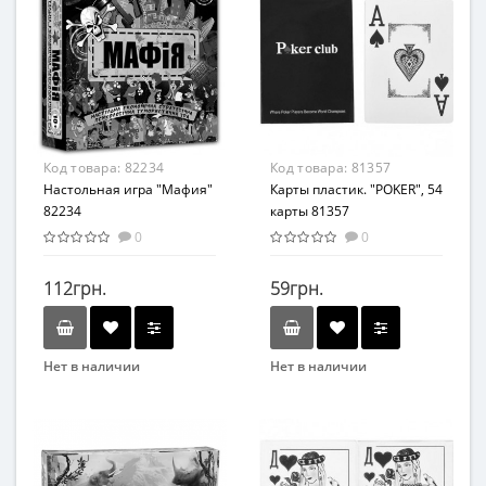
Стратегии
Развивающие
Возраст
Возраст
От 10-ти лет
От 7 лет
Материал
Материал
Картон
Картон
Код товара:
82234
Код товара:
81357
Настольная игра "Мафия"
Карты пластик. "POKER", 54
82234
карты 81357
0
0
112грн.
59грн.
Нет в наличии
Нет в наличии
Бренд
Вид
Энергия Плюс
Карточные игры
Возраст
Возраст
От 10-ти лет
От 3-х лет