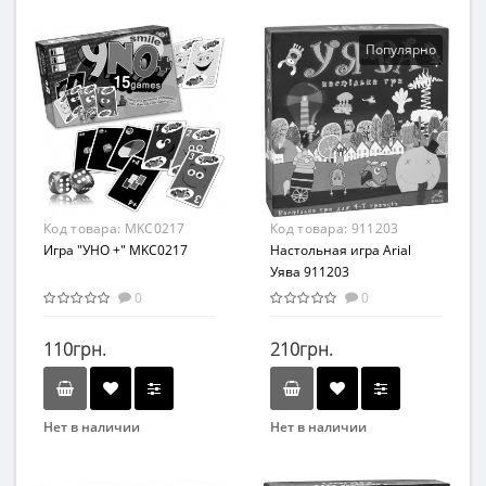
Danko Toys
Danko Toys
Возрастная группа
Популярно
От 4 лет
Жанр
Развлекательные
Материал
Картон
Код товара:
MKC0217
Код товара:
911203
Игра "УНО +" MKC0217
Настольная игра Arial
Уява 911203
0
0
110грн.
210грн.
Нет в наличии
Нет в наличии
Бренд
Бренд
Мастер
Arial