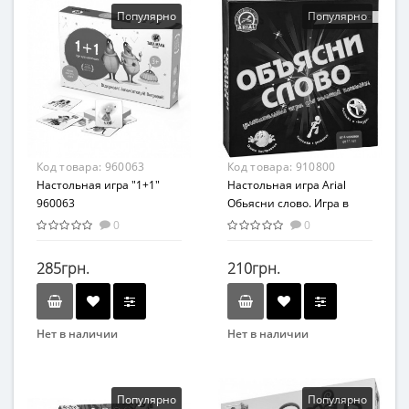
Вид
Вид
Популярно
Популярно
Интеллектуальные игры
Развивающие
Возраст
Возраст
От 6-ти лет
От 8 лет
Материал
Материал
Комбинированный
Картон
Код товара:
960063
Код товара:
910800
Настольная игра "1+1"
Настольная игра Arial
960063
Обьясни слово. Игра в
слова 910800
0
0
285грн.
210грн.
Нет в наличии
Нет в наличии
Бренд
Бренд
Така Мака
Arial
Вид
Вид
Популярно
Популярно