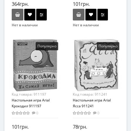
364грн.
101грн.
Нет в наличии
Нет в наличии
Бренд
Бренд
Fun Games
Danko Toys
Вид
Вид
Популярно
Популярно
Романтические
Развивающая игрушка
Возраст
Возраст
от 18-ти лет
От 8 лет
Материал
Материал
Картон
Картон
Код товара:
911197
Код товара:
911241
Настольная игра Arial
Настольная игра Arial
Крокодил 911197
Ясса 911241
0
0
101грн.
78грн.