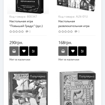
Материал
Материал
Ламинированный картон
Картон
Код товара:
800347
Код товара:
ALN-01U
Настольная игра
Настольная
"Повышай Градус" (рус.)
развлекательная игра
800347
ALN-01 "Alians" (укр.)
0
0
290грн.
168грн.
Нет в наличии
Нет в наличии
Бренд
Бренд
Bombat
Danko Toys
Вид
Вид
Популярно
Популярно
Карточные игры
Объясни, покажи, нарисуй
слово
Возраст
Возрастная группа
от 18-ти лет
От 5 лет
Жанр