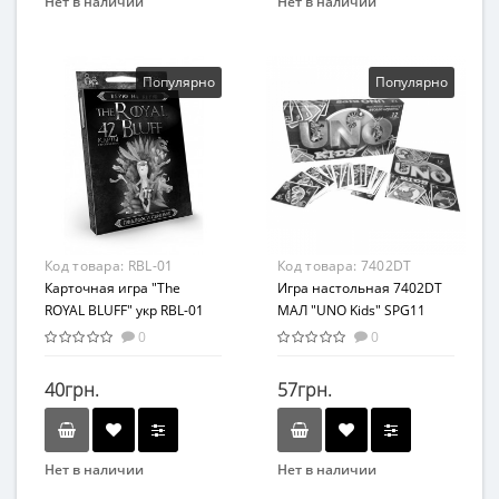
Нет в наличии
Нет в наличии
Бренд
Бренд
Энергия Плюс
Arial
Вид
Вид
Популярно
Популярно
Лото
Развивающие
Возраст
Возраст
от 3 лет
От 8 лет
Жанр
Материал
Развивающие
Картон
Материал
Код товара:
RBL-01
Код товара:
7402DT
Картон
Карточная игра "The
Игра настольная 7402DT
ROYAL BLUFF" укр RBL-01
МАЛ "UNO Kids" SPG11
0
0
40грн.
57грн.
Нет в наличии
Нет в наличии
Бренд
Бренд