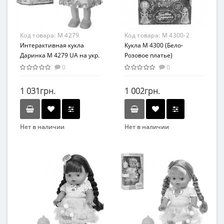
Код товара:
M 4279
Код товара:
M 4300-2
Интерактивная кукла
Кукла M 4300 (Бело-
Даринка M 4279 UA на укр.
Розовое платье)
языке
0
0
1 031грн.
1 002грн.
Нет в наличии
Нет в наличии
Бренд
Бренд
Limo Toy
Limo Toy
Вид
Возраст
Развивающая игрушка
от 3 лет
Возраст
Материал
От 3-х лет
Комбинированный
Возрастная группа