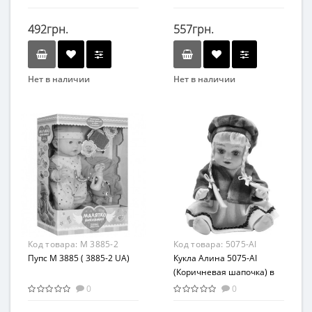
492грн.
557грн.
Нет в наличии
Нет в наличии
Бренд
Бренд
Limo Toy
Limo Toy
Возраст
Вид
от 3 лет
Развивающая игрушка
Материал
Возраст
Комбинированный
от 3 лет
Материал
Пластик
Код товара:
M 3885-2
Код товара:
5075-AI
Пупс M 3885 ( 3885-2 UA)
Кукла Алина 5075-AI
(Коричневая шапочка) в
рюкзаке
0
0