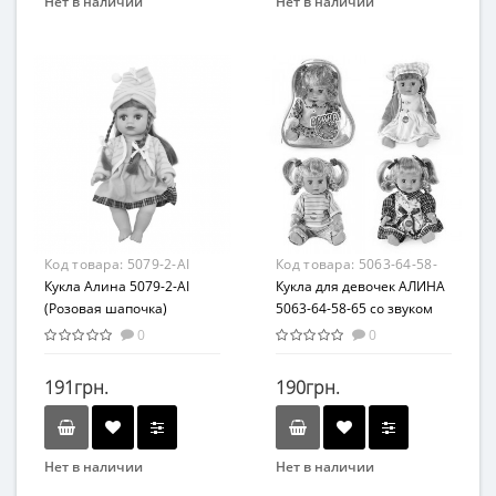
Нет в наличии
Нет в наличии
Бренд
Бренд
Limo Toy
Limo Toy
Возрастная группа
Вид
От 3-х лет
Игровой набор
Материал
Возраст
ПВХ
от 3 лет
Материал
Комбинированный
Код товара:
5079-2-AI
Код товара:
5063-64-58-
Кукла Алина 5079-2-AI
65
Кукла для девочек АЛИНА
(Розовая шапочка)
5063-64-58-65 со звуком
0
0
191грн.
190грн.
Нет в наличии
Нет в наличии
Бренд
Бренд