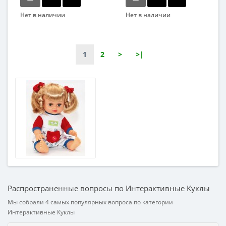
Нет в наличии
Нет в наличии
Бренд
Бренд
Bambi
Країна Іграшок
Возраст
Вид
1
2
>
>|
От 3-х лет
Развивающая игрушка
Возрастная группа
Возраст
От 3 лет
От 3-х лет
Материал
Возрастная группа
Комбинированный
От 3 лет
Материал
Комбинированный
Распространенные вопросы по Интерактивные Куклы
Мы собрали 4 самых популярных вопроса по категории
Интерактивные Куклы