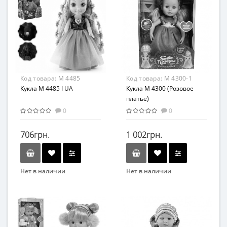
Развивающая игрушка
От 3-х лет
Возраст
Материал
От 3-х лет
ПВХ
Возрастная группа
От 3 лет
Материал
Код товара:
M 4485
Код товара:
M 4300-1
Комбинированный
Кукла M 4485 I UA
Кукла M 4300 (Розовое
платье)
0
0
706грн.
1 002грн.
Нет в наличии
Нет в наличии
Бренд
Бренд
Limo Toy
Limo Toy
Возраст
Возраст
от 3 лет
от 3 лет