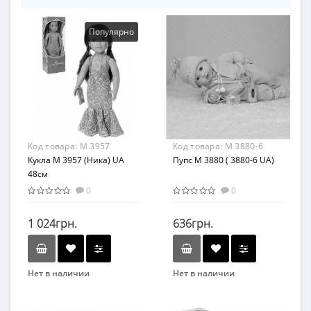
Популярно
Код товара:
M 3957
Код товара:
M 3880-6
Кукла M 3957 (Ника) UA
Пупс M 3880 ( 3880-6 UA)
48см
0
0
1 024грн.
636грн.
Нет в наличии
Нет в наличии
Бренд
Бренд
LimoToy
Limo Toy