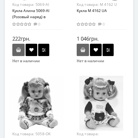
Код товара:
5069-AI
Код товара:
M 4162 U
Кукла Алина 5069-AI
Кукла M 4162 UA
(Розовый наряд) в
рюкзаке
0
0
222грн.
1 046грн.
Нет в наличии
Нет в наличии
Бренд
Бренд
Play Smart
Limo Toy
Возраст
Возраст
от 3 лет
от 3 лет
Материал
Материал
Комбинированный
ПВХ
Код товара:
5058-OK
Код товара: