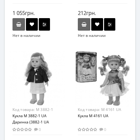
1 055грн.
212грн.
Нет в наличии
Нет в наличии
Бренд
Бренд
Limo Toy
Limo Toy
Вид
Вид
Развивающая игрушка
Развивающая игрушка
Возраст
Возраст
от 3 лет
От 3-х лет
Материал
Возрастная группа
Пластик
От 3 лет
Материал
Код товара:
M 3882-1
Код товара:
M 4161 UA
Комбинированный
Кукла M 3882-1 UA
Кукла M 4161 UA
Даринка (3882-1 UA
Даринка)
0
0