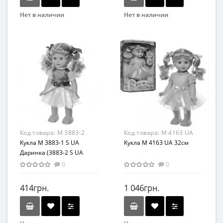
Нет в наличии
Нет в наличии
Бренд
Бренд
Limo Toy
Limo Toy
Вид
Возраст
Развивающая игрушка
От 3-х лет
Возраст
от 3 лет
Материал
Пластик
Код товара:
M 3883-2
Код товара:
M 4163 UA
Кукла M 3883-1 S UA
Кукла M 4163 UA 32см
Даринка (3883-2 S UA
Даринка)
0
0
414грн.
1 046грн.