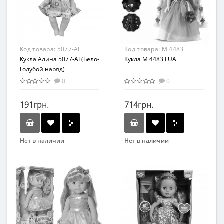
От 3-х лет
От 3-х лет
Возрастная группа
Возрастная группа
От 3 лет
От 3 лет
Материал
Материал
Код товара:
5077-AI
Код товара:
M 4483
Комбинированный
Комбинированный
Кукла Алина 5077-AI (Бело-
Кукла M 4483 I UA
Голубой наряд)
0
0
191грн.
714грн.
Нет в наличии
Нет в наличии
Бренд
Бренд
Play Smart
Limo Toy
Возраст
Возраст
от 3 лет
от 3 лет
Материал
Материал
Комбинированный
Комбинированный