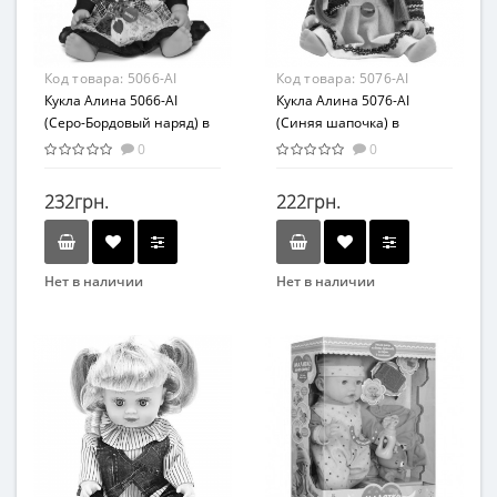
Код товара:
5066-AI
Код товара:
5076-AI
Кукла Алина 5066-AI
Кукла Алина 5076-AI
(Серо-Бордовый наряд) в
(Синяя шапочка) в
рюкзаке
рюкзаке
0
0
232грн.
222грн.
Нет в наличии
Нет в наличии
Бренд
Бренд
Play Smart
Play Smart
Возраст
Возраст
от 3 лет
от 3 лет
Материал
Материал
Комбинированный
Комбинированный