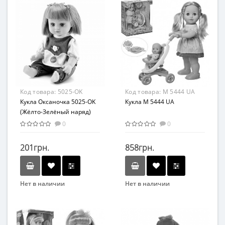
Возрастная группа
Возраст
От 3 лет
От 3-х лет
Материал
ПВХ
Код товара:
5025-OK
Код товара:
M 5444 UA
Кукла Оксаночка 5025-OK
Кукла M 5444 UA
(Жёлто-Зелёный наряд)
0
0
201грн.
858грн.
Нет в наличии
Нет в наличии
Бренд
Бренд
METR+
Limo Toy
Возраст
Вид