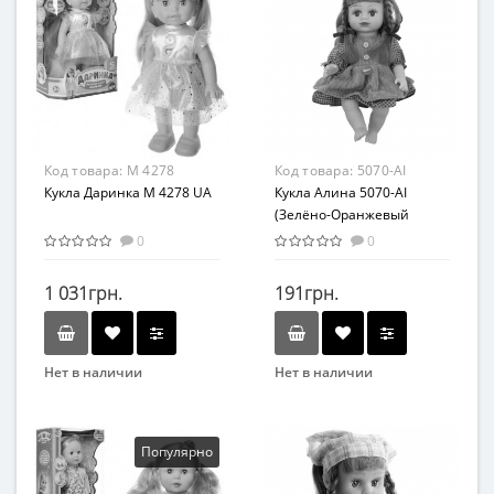
от 3 лет
Развивающая игрушка
Материал
Возраст
Комбинированный
от 3 лет
Материал
Пластик
Код товара:
M 4278
Код товара:
5070-AI
Кукла Даринка M 4278 UA
Кукла Алина 5070-AI
(Зелёно-Оранжевый
наряд)
0
0
1 031грн.
191грн.
Нет в наличии
Нет в наличии
Бренд
Бренд
Limo Toy
Play Smart
Вид
Возраст
Популярно
Развивающая игрушка
от 3 лет