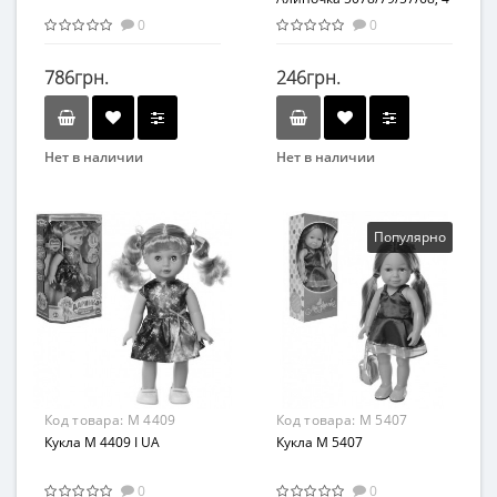
вида
0
0
786грн.
246грн.
Нет в наличии
Нет в наличии
Бренд
Бренд
Limo Toy
Play Smart
Возраст
Возраст
Популярно
От 3-х лет
От 3-х лет
Возрастная группа
От 3 лет
Код товара:
M 4409
Код товара:
M 5407
Кукла M 4409 I UA
Кукла M 5407
0
0