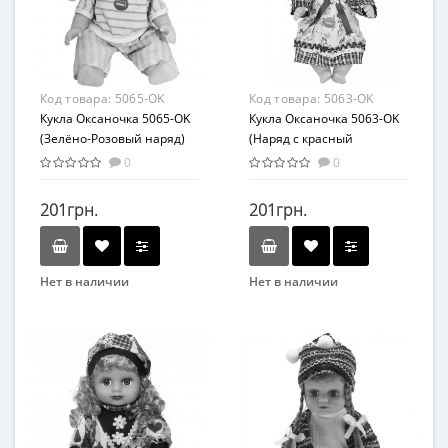
от 3 лет
Комбинированный
Материал
Пластик
Код товара:
5065-OK
Код товара:
5063-OK
Кукла Оксаночка 5065-OK
Кукла Оксаночка 5063-OK
(Зелёно-Розовый наряд)
(Наряд с красный
бантиком)
0
0
201грн.
201грн.
Нет в наличии
Нет в наличии
Бренд
Бренд
METR+
METR+
Возраст
Возраст
от 3 лет
от 3 лет
Материал
Материал
Комбинированный
Комбинированный