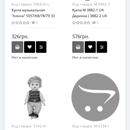
Материал
Материал
Код товара:
5068-AI-L
Код товара:
M 3882-2
Комбинированный
Комбинированный
Кукла музыкальная
Кукла M 3882-1 UA
"Алина" 5057/68/78/79 33
Даринка ( 3882-2 UA
см (В фиолетовом
Даринка)
0
0
костюмчике)
326грн.
576грн.
Нет в наличии
Нет в наличии
Бренд
Бренд
Bambi
LimoToy
Возраст
Возрастная группа
От 3-х лет
От 3-х лет
Возрастная группа
Материал
От 3 лет
ПВХ
Материал
Комбинированный
Код товара:
5142-AI
Код товара:
M 4734 I