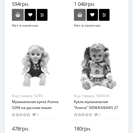
594грн.
1 046грн.
Нет в наличии
Нет в наличии
Бренд
Бренд
LimoToy
Limo Toy
Возрастная группа
Вид
От 3-х лет
Развивающая игрушка
Материал
Возраст
ПВХ
от 3 лет
Материал
Пластик
Код товара:
5294
Код товара:
5064-AI
Музыкальная кукла Алина
Кукла музыкальная
5294 на русском языке
"Алина" 5058/63/64/65 27
см (В жёлтом)
0
0
478грн.
180грн.