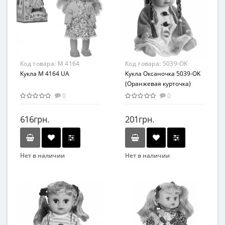
Возраст
Материал
От 3-х лет
Комбинированный
Материал
ПВХ
Код товара:
M 4164
Код товара:
5039-OK
Кукла M 4164 UA
Кукла Оксаночка 5039-OK
(Оранжевая курточка)
0
0
616грн.
201грн.
Нет в наличии
Нет в наличии
Бренд
Бренд
Limo Toy
METR+
Вид
Возраст
Развивающая игрушка
от 3 лет
Возраст
Материал