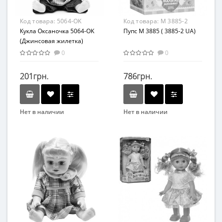
Код товара:
5064-OK
Код товара:
M 3885-2
Кукла Оксаночка 5064-OK
Пупс M 3885 ( 3885-2 UA)
(Джинсовая жилетка)
0
0
201грн.
786грн.
Нет в наличии
Нет в наличии
Бренд
Бренд
METR+
Limo Toy
Возраст
Возраст
от 3 лет
От 3-х лет
Материал
Комбинированный