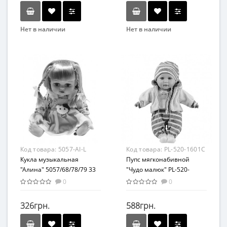
Нет в наличии
Нет в наличии
Бренд
Бренд
Bambi
Bambi
Вид
Возраст
Развивающая игрушка
От 3-х лет
Возраст
Возрастная группа
От 3-х лет
От 3 лет
Возрастная группа
Материал
От 3 лет
Комбинированный
Материал
Код товара:
5057-AI-L
Код товара:
PL-520-1601C
Комбинированный
Кукла музыкальная
Пупс мягконабивной
"Алина" 5057/68/78/79 33
"Чудо малюк" PL-520-
см (В розовом платье с
1601ABCD, 37 см (Розовая
0
0
котиком)
полоска)
326грн.
588грн.