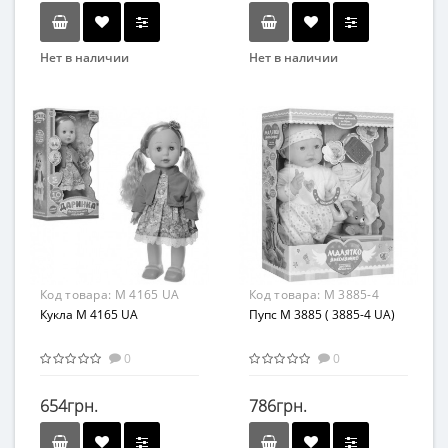
Нет в наличии
Нет в наличии
Бренд
Бренд
Joy Toy
LimoToy
Возрастная группа
Возрастная группа
От 3 лет
От 3 лет
Материал
ПВХ
Код товара:
M 4165 UA
Код товара:
M 3885-4
Кукла M 4165 UA
Пупс M 3885 ( 3885-4 UA)
0
0
654грн.
786грн.