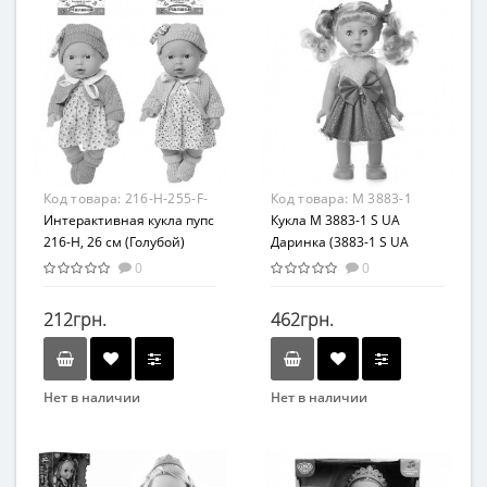
Возрастная группа
Возраст
От 3 лет
от 3 лет
Материал
Материал
Пластик
Комбинированный
Код товара:
216-H-255-F-
Код товара:
M 3883-1
1(Light-Blue)
Интерактивная кукла пупс
Кукла M 3883-1 S UA
216-H, 26 см (Голубой)
Даринка (3883-1 S UA
Даринка)
0
0
212грн.
462грн.
Нет в наличии
Нет в наличии
Бренд
Бренд
Limo Toy
Limo Toy
Вид
Возрастная группа