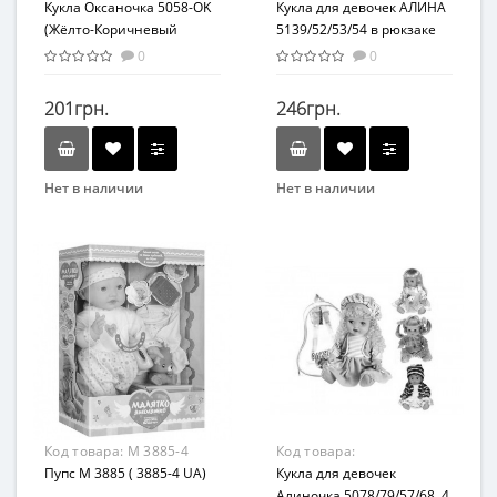
Кукла Оксаночка 5058-OK
5139/52/53/54
Кукла для девочек АЛИНА
(Жёлто-Коричневый
5139/52/53/54 в рюкзаке
наряд)
0
0
201грн.
246грн.
Нет в наличии
Нет в наличии
Бренд
Возраст
METR+
От 3-х лет
Возраст
Возрастная группа
от 3 лет
От 3 лет
Материал
Комбинированный
Код товара:
M 3885-4
Код товара:
Пупс M 3885 ( 3885-4 UA)
5078/79/57/68
Кукла для девочек
Алиночка 5078/79/57/68, 4