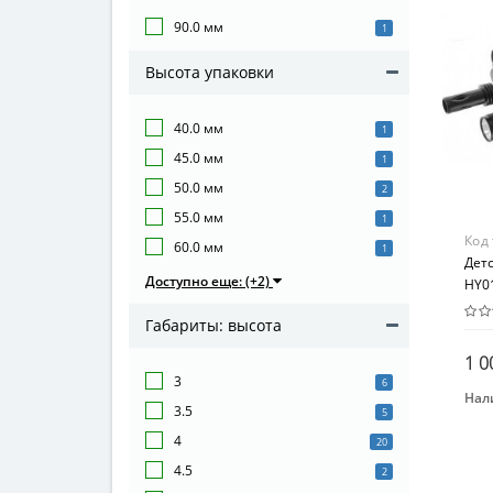
90.0 мм
Мат
1
Пла
Высота упаковки
40.0 мм
1
45.0 мм
1
50.0 мм
2
55.0 мм
1
Код
60.0 мм
1
Дет
Доступно еще: (+2)
HY0
Габариты: высота
1 0
3
6
Нал
3.5
5
Бре
4
CYM
20
4.5
2
Воз