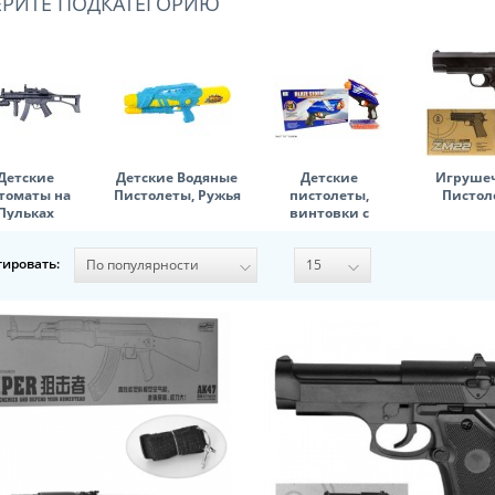
ЕРИТЕ ПОДКАТЕГОРИЮ
Детские
Детские Водяные
Детские
Игруше
томаты на
Пистолеты, Ружья
пистолеты,
Пистол
Пульках
винтовки с
мягкими пулями
тировать: