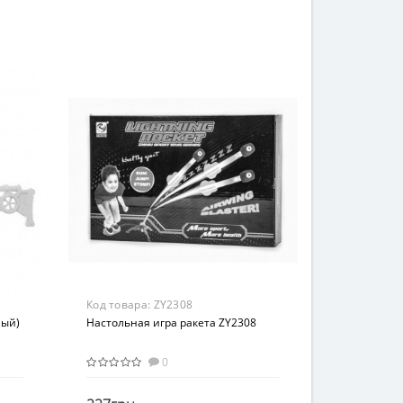
ZECONG TOYS
Вид
Детское оружие
Возраст
От 8 лет
Материал
Пластик
Код товара:
ZY2308
ный)
Настольная игра ракета ZY2308
0