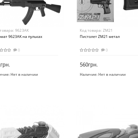
 товара:
9623AK
Код товара:
ZM21
омат 9623AK на пульках
Пистолет ZM21 метал
0
0
грн.
560грн.
ичие:
Нет в наличии
Наличие:
Нет в наличии
Закончился
Закончился
раст
Бренд
 лет
CYMA
ериал
Вид
стик
Пистолеты
Возрастная группа
От 18-ти лет
Материал
Металл/пластик