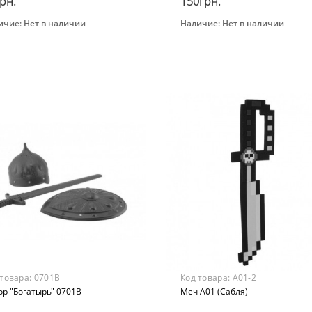
рн.
150грн.
ичие:
Нет в наличии
Наличие:
Нет в наличии
Закончился
Закончился
нд
Бренд
G WEN
Long Li Bao
Вид
овой набор
Бластер
раст
Возраст
 лет
от 3 лет
ериал
Материал
стик
Пластик
 товара:
0701B
Код товара:
A01-2
р "Богатырь" 0701B
Меч A01 (Сабля)