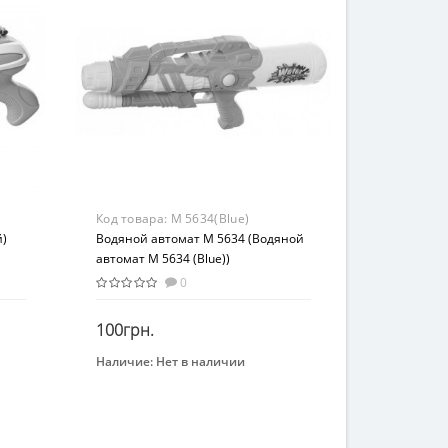
Материал
Комбинированный
Код товара:
M 5634(Blue)
й)
Водяной автомат M 5634 (Водяной
автомат M 5634 (Blue))
0
100грн.
Наличие:
Нет в наличии
Закончился
Бренд
METR+
Вид