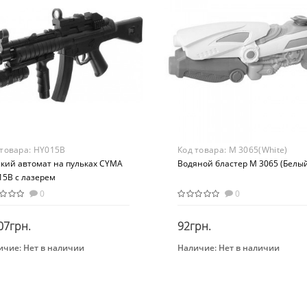
ериал
Материал
стик
Пластик
 товара:
HY015B
Код товара:
M 3065(White)
ский автомат на пульках CYMA
Водяной бластер M 3065 (Белы
15B с лазерем
0
0
07грн.
92грн.
ичие:
Нет в наличии
Наличие:
Нет в наличии
Закончился
Закончился
нд
Бренд
A
Bambi
растная группа
Вид