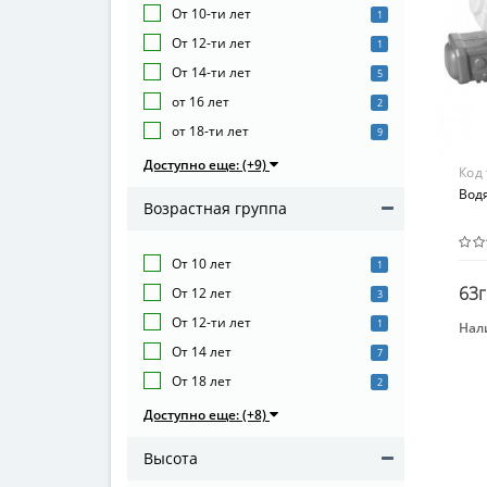
От 10-ти лет
1
От 12-ти лет
1
От 14-ти лет
5
от 16 лет
2
от 18-ти лет
9
Доступно еще: (+9)
Код
Вод
Возрастная группа
От 10 лет
1
63г
От 12 лет
3
От 12-ти лет
1
Нал
Бре
От 14 лет
7
MET
От 18 лет
2
Вид
Доступно еще: (+8)
Бла
Высота
Воз
От 3