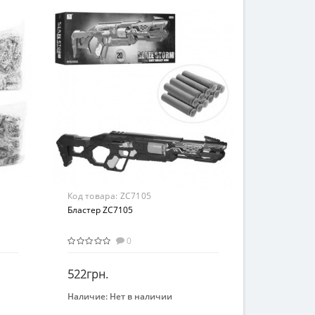
Автомат
Возраст
От 3-х лет
Материал
Пластик
Код товара:
ZC7105
Бластер ZC7105
0
522грн.
Наличие:
Нет в наличии
Закончился
Бренд