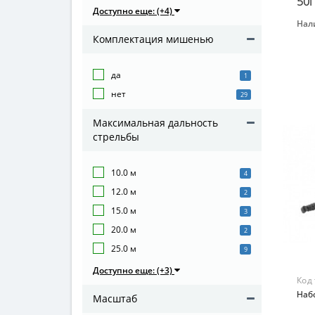
50г
Доступно еще: (+4)
Нал
Бре
Комплектация мишенью
LON
Вид
да
1
Игр
нет
29
Воз
Максимальная дальность
От 8
стрельбы
Мат
Пла
10.0 м
4
12.0 м
2
15.0 м
3
20.0 м
2
25.0 м
9
Доступно еще: (+3)
Код
Набо
Масштаб