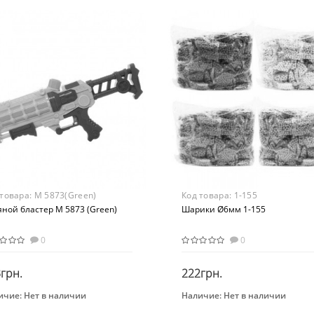
 лет
Бластер
ериал
Возраст
стик
От 3-х лет
Материал
Пластик
 товара:
M 5873(Green)
Код товара:
1-155
ной бластер M 5873 (Green)
Шарики Ø6мм 1-155
0
0
грн.
222грн.
ичие:
Нет в наличии
Наличие:
Нет в наличии
Закончился
Закончился
нд
Бренд