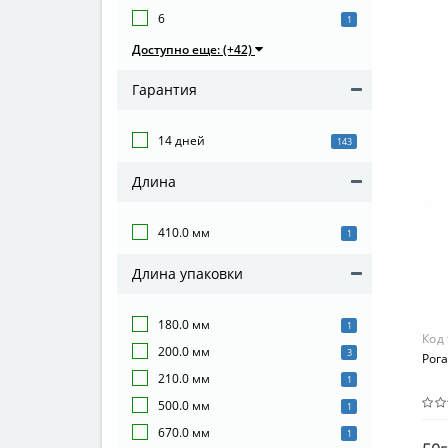
MET
6
1
Вид
Доступно еще: (+42)
Бла
Гарантия
Мат
Ком
14 дней
143
Длина
410.0 мм
1
Длина упаковки
180.0 мм
1
Код
200.0 мм
3
Рога
210.0 мм
1
500.0 мм
1
670.0 мм
1