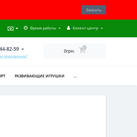
Закрыть
Время работы
Клиент-центр
444-82-59
0
0грн.
ам перезвоним?
ОРТ
РАЗВИВАЮЩИЕ ИГРУШКИ
...