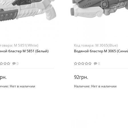
 товара:
M 5851(White)
Код товара:
M 3065(Blue)
яной бластер M 5851 (Белый)
Водяной бластер M 3065 (Сини
0
0
рн.
92грн.
ичие:
Нет в наличии
Наличие:
Нет в наличии
Закончился
Закончился
нд
Бренд
R+
Bambi
Вид
стер
Бластер
раст
Возраст
-х лет
От 3-х лет