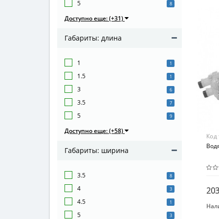
От 5
5
8
Мат
Доступно еще: (+31)
Пла
Габариты: длина
1
1
1.5
1
3
6
3.5
7
5
9
Доступно еще: (+58)
Код
Водя
Габариты: ширина
3.5
8
4
203
3
4.5
1
Нал
5
Бре
3