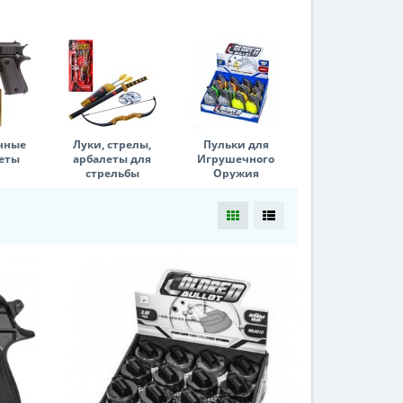
чные
Луки, стрелы,
Пульки для
еты
арбалеты для
Игрушечного
стрельбы
Оружия