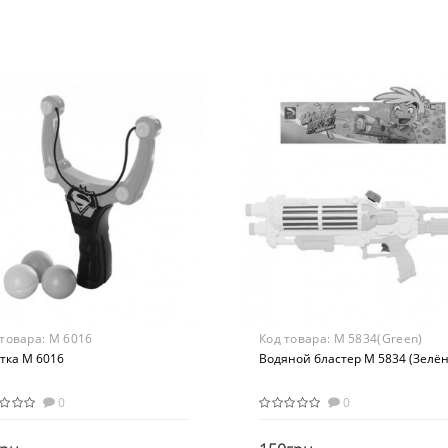
R+
Colorplast
Вид
стер
Аксессуары
ериал
Возраст
бинированный
От 3-х лет
Материал
Пластик
 товара:
M 6016
Код товара:
M 5834(Green)
тка M 6016
Водяной бластер M 5834 (Зелё
0
0