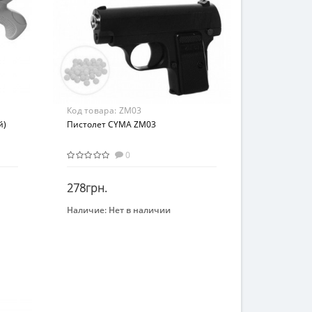
Код товара:
ZM03
й)
Пистолет CYMA ZM03
0
278грн.
Наличие:
Нет в наличии
Закончился
Бренд
CYMA
Вид
Пистолеты
Возраст
от 18-ти лет