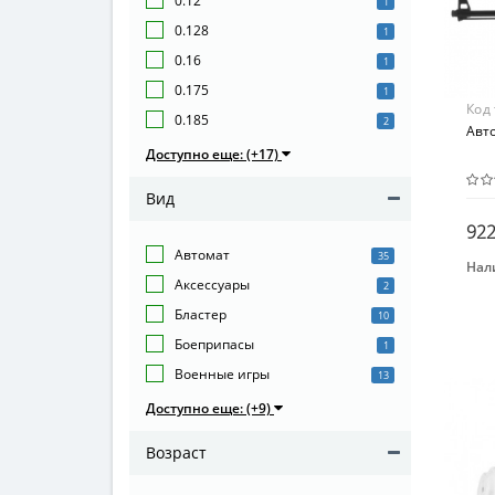
0.12
1
0.128
1
0.16
1
0.175
1
Код
0.185
2
Авт
Доступно еще: (+17)
Вид
922
Автомат
35
Нал
Аксессуары
Воз
2
от 3
Бластер
10
Мат
Боеприпасы
1
Пла
Военные игры
13
Доступно еще: (+9)
Возраст