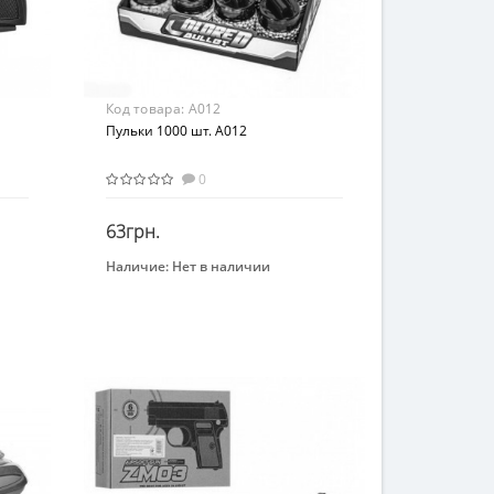
Код товара:
A012
Пульки 1000 шт. A012
0
63грн.
Наличие:
Нет в наличии
Закончился
Вид
Детское оружие
Возраст
От 5-ти лет
Материал
Пластик