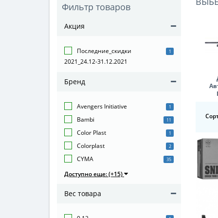
ВЫБ
Фильтр товаров
Акция
Последние_скидки
1
2021_24.12-31.12.2021
Бренд
Ав
Avengers Initiative
1
Сор
Bambi
11
Color Plast
1
Colorplast
2
CYMA
35
Доступно еще: (+15)
Вес товара