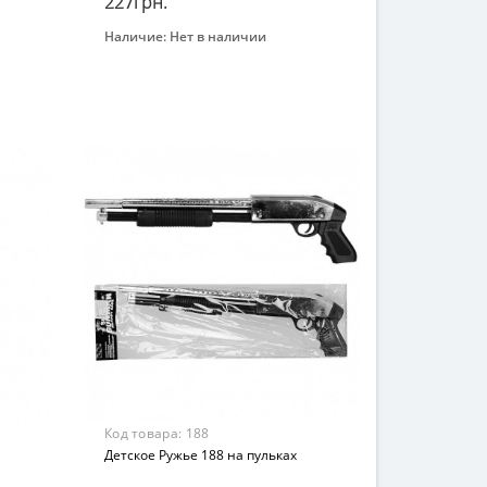
227грн.
Наличие:
Нет в наличии
Закончился
Бренд
ZHIYU
Вид
Спортивные игры
Возраст
От 5-ти лет
Материал
Комбинированный
Код товара:
188
Детское Ружье 188 на пульках