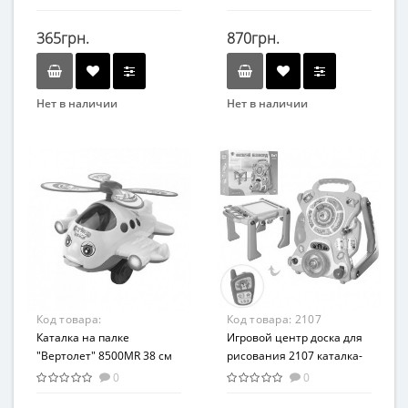
91157(Pink))
365грн.
870грн.
Нет в наличии
Нет в наличии
Бренд
Бренд
MAXLAND
abero
Вид
Вид
Каталка
Каталка
Возраст
Возраст
От 12 мес
От 1 года
Возрастная группа
Материал
От 1 года
Пластик
Материал
Код товара:
Код товара:
2107
Пластик
8500MR(Yellow)
Каталка на палке
Игровой центр доска для
"Вертолет" 8500MR 38 см
рисования 2107 каталка-
(Желтый)
ходунки
0
0