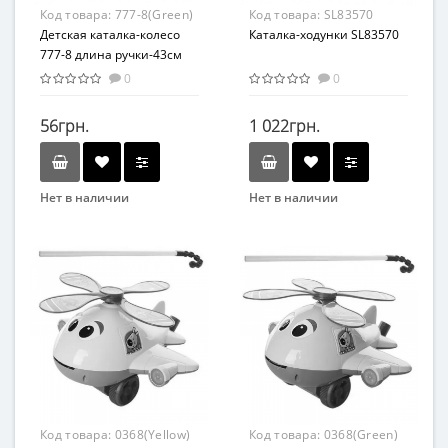
Код товара:
777-8(Green)
Код товара:
SL83570
Детская каталка-колесо
Каталка-ходунки SL83570
777-8 длина ручки-43см
(Зелёный)
0
0
56грн.
1 022грн.
Нет в наличии
Нет в наличии
Бренд
Бренд
METR+
SHANTOU
Вид
Возраст
Каталка
От 12 мес
Возраст
Материал
От 2-х лет
Пластик
Материал
Пластик
Код товара:
0368(Yellow)
Код товара:
0368(Green)