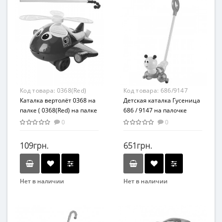
Вид
Вид
Развлекательные
Развлекательные
Возраст
Возраст
от 3 лет
от 3 лет
Материал
Материал
Пластик
Пластик
Код товара:
0368(Red)
Код товара:
686/9147
Каталка вертолёт 0368 на
Детская каталка Гусеница
палке ( 0368(Red) на палке
686 / 9147 на палочке
41см,
0
0
вертолет,звук,вращ.винт,высов.язык,в
кульке, 22-21-13см)
109грн.
651грн.
Нет в наличии
Нет в наличии
Вид
Бренд
Каталка
Huile toys
Возраст
Вид