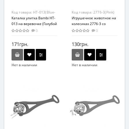
Код товара:
HT-013(Blue-
Код товара:
2776-3(Pink)
Orange)
Каталка улитка Bambi HT-
Игрушечное животное на
013 на веревочке (Голубой
колесиках 2776-3 со
)
световыми эффектами
0
0
(Розовый)
171грн.
130грн.
Нет в наличии
Нет в наличии
Бренд
Bambi
Вид
Развивающая игрушка
Возраст
От 3-х лет
Возрастная группа
От 3 лет