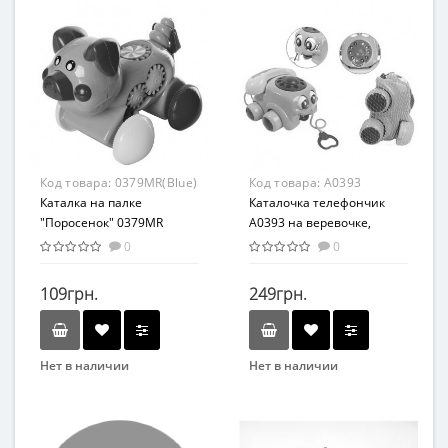
Вид
Вид
Каталка
Каталка
Возраст
Возраст
От 3-х лет
От 12 мес
Возрастная группа
Возрастная группа
От 1 года
От 1 года
Материал
Материал
Код товара:
0379MR(Blue)
Код товара:
A0393
Пластик
Пластик
Каталка на палке
Каталочка телефончик
"Поросенок" 0379MR
A0393 на веревочке,
(Синий)
функциональные глазки,
0
0
циферблат
109грн.
249грн.
Нет в наличии
Нет в наличии
Бренд
Бренд
METR+
Bambi
Вид
Вид