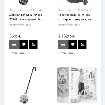
Пластик
Комбинированный
Код товара:
777-8(Red)
Код товара:
91157(Pink)
Детская каталка-колесо
Каталка-ходунки 91157
777-8 длина ручки-43см
сортер, погремушка, на
(Красный)
бат-ке (Розовый
0
0
91157(Pink))
56грн.
2 152грн.
Нет в наличии
Нет в наличии
Бренд
Бренд
METR+
abero
Вид
Вид
Каталка
Каталка
Возраст
Возраст
От 2-х лет
От 1 года
Материал
Материал
Пластик
Пластик