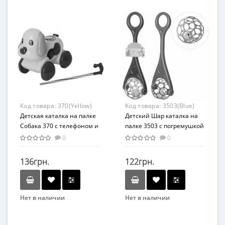
METR+
Каталка
Вид
Возраст
Каталка
от 3 лет
Возраст
Материал
От 3-х лет
Комбинированный
Возрастная группа
От 1 года
Материал
Код товара:
370(Yellow)
Код товара:
3503(Blue)
Пластик
Детская каталка на палке
Детский Шар каталка на
Собака 370 с телефоном и
палке 3503 с погремушкой
музыкой (Жёлтый
0
0
370(Yellow))
136грн.
122грн.
Нет в наличии
Нет в наличии
Бренд
Бренд
METR+
METR+