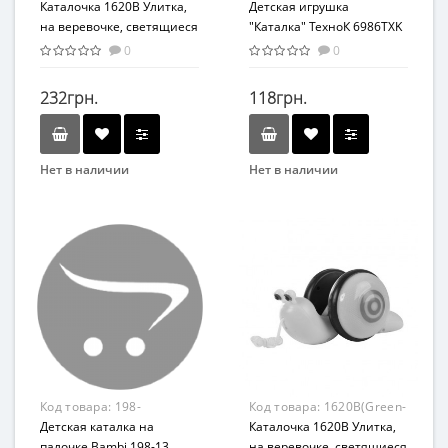
1620B(Orange-Pink)
Каталочка 1620B Улитка,
Детская игрушка
на веревочке, светящиеся
"Каталка" ТехноК 6986TXK
колеса (Оранжевый-
(Красный)
0
0
розовый)
232грн.
118грн.
Нет в наличии
Нет в наличии
Бренд
Технок
Вид
Каталка
Возраст
От 18 мес
Возрастная группа
От 1,5 лет
Материал
Код товара:
198-
Код товара:
1620B(Green-
Пластик
13(Green-Red)
Детская каталка на
Blue)
Каталочка 1620B Улитка,
палочке Bambi 198-13
на веревочке, светящиеся