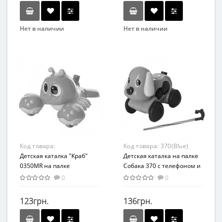
Нет в наличии
Нет в наличии
Бренд
Бренд
Bambi
abero
Возрастная группа
Вид
От 1 года
Каталка
Возраст
От 1 года
Материал
Пластик
Код товара:
Код товара:
370(Blue)
0350MR(Orange)
Детская каталка "Краб"
Детская каталка на палке
0350MR на палке
Собака 370 с телефоном и
(Оранжевый)
музыкой (Синий 370(Blue))
0
0
123грн.
136грн.