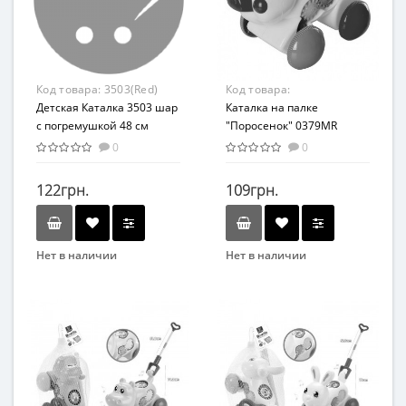
От 1 года
От 3-х лет
Материал
Возрастная группа
Пластик
От 3 лет
Материал
Код товара:
3503(Red)
Код товара:
Комбинированный
Детская Каталка 3503 шар
0379MR(Yellow)
Каталка на палке
с погремушкой 48 см
"Поросенок" 0379MR
(Красный)
(Желтый)
0
0
122грн.
109грн.
Нет в наличии
Нет в наличии
Бренд
Бренд
METR+
METR+
Вид
Вид
Каталка
Развивающая игрушка
Возраст
Возраст
От 12 мес
От 3-х лет