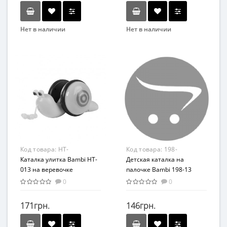
Нет в наличии
Нет в наличии
Бренд
Bambi
Вид
Развивающая игрушка
Возраст
От 3-х лет
Возрастная группа
От 3 лет
Материал
Код товара:
HT-
Код товара:
198-
Пластик
013(Green-Blue)
Каталка улитка Bambi HT-
13(Yellow-Orange)
Детская каталка на
013 на веревочке
палочке Bambi 198-13
(Зеленый )
(Желто-Оранжевый)
0
0
171грн.
146грн.