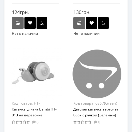
(Зеленый)
124грн.
130грн.
Нет в наличии
Нет в наличии
Бренд
Бренд
Технок
Bambi
Вид
Вид
Каталка
Развивающая игрушка
Возраст
Возраст
От 18 мес
От 3-х лет
Возрастная группа
Возрастная группа
От 1,5 лет
От 3 лет
Материал
Материал
Код товара:
HT-
Код товара:
0867(Green)
Пластик
Пластик
013(Orange-Red)
Каталка улитка Bambi HT-
Детская каталка вертолет
013 на веревочке
0867 с ручкой (Зеленый)
(Оранжевый )
0
0