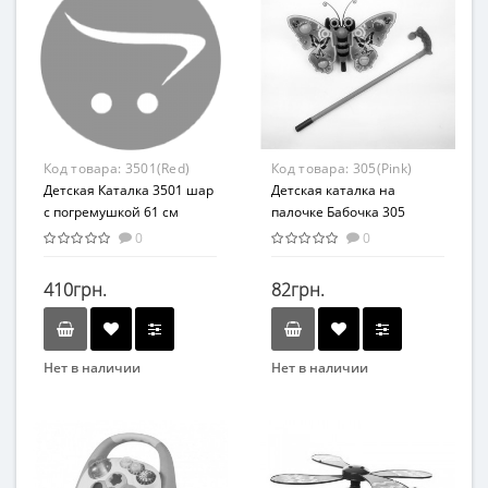
Развивающая игрушка
Каталка
Возраст
Возраст
От 3-х лет
От 3-х лет
Возрастная группа
Возрастная группа
От 3 лет
От 3 лет
Материал
Материал
Код товара:
3501(Red)
Код товара:
305(Pink)
Комбинированный
Пластик
Детская Каталка 3501 шар
Детская каталка на
с погремушкой 61 см
палочке Бабочка 305
(Красный)
машет крыльями
0
0
(Розовый)
410грн.
82грн.
Нет в наличии
Нет в наличии
Бренд
Бренд
METR+
METR+
Вид
Вид
Каталка
Каталка