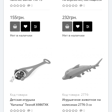
(Зелено-Красный)
колеса (Зеленый-синий)
0
0
155грн.
232грн.
Нет в наличии
Нет в наличии
Бренд
Bambi
Вид
Развивающие
Возраст
От 2-х лет
Возрастная группа
От 2 лет
Материал
Код товара:
Код товара:
2776-
Пластик
6986TXK(Blue)
Детская игрушка
3(Green)
Игрушечное животное на
"Каталка" ТехноК 6986TXK
колесиках 2776-3 со
(Синий)
световыми эффектами
0
0