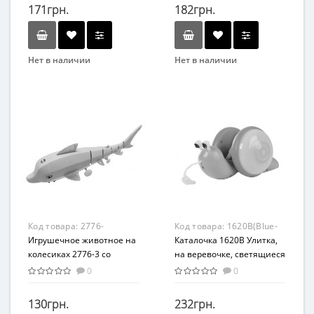
171грн.
182грн.
Нет в наличии
Нет в наличии
Бренд
Bambi
Вид
Развлекательные
Возраст
От 12 мес
Возрастная группа
От 1 года
Материал
Код товара:
2776-
Код товара:
1620B(Blue-
Пластик
3(Turquoise)
Игрушечное животное на
Orange)
Каталочка 1620B Улитка,
колесиках 2776-3 со
на веревочке, светящиеся
световыми эффектами
колеса (Синий-
0
0
(Бирюзовый)
оранжевый)
130грн.
232грн.