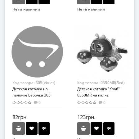
Нет в наличии
Нет в наличии
Бренд
Бренд
METR+
METR+
Вид
Вид
Развивающая игрушка
Каталка
Возраст
Возраст
От 2-х лет
От 3-х лет
Возрастная группа
Возрастная группа
От 2 лет
От 1 года
Материал
Материал
Код товара:
305(Violet)
Код товара:
0350MR(Red)
Комбинированный
Пластик
Детская каталка на
Детская каталка "Краб"
палочке Бабочка 305
0350MR на палке
машет крыльями
(Красный)
0
0
(Фиолетовый)
82грн.
123грн.