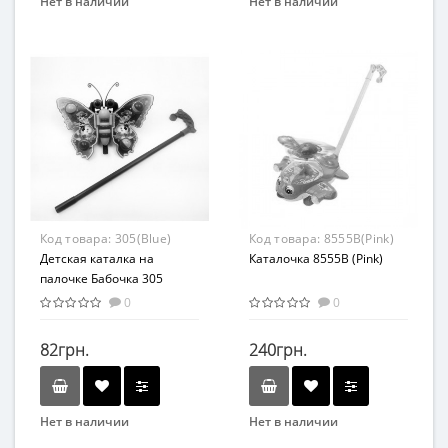
Нет в наличии
Нет в наличии
Бренд
Бренд
METR+
METR+
Вид
Вид
Каталка
Развивающая игрушка
Возраст
Возраст
От 3-х лет
От 2-х лет
Возрастная группа
Возрастная группа
От 1 года
От 2 лет
Материал
Материал
Код товара:
305(Blue)
Код товара:
8555B(Pink)
Пластик
Комбинированный
Детская каталка на
Каталочка 8555B (Pink)
палочке Бабочка 305
машет крыльями (Синий)
0
0
82грн.
240грн.
Нет в наличии
Нет в наличии
Бренд
Вид