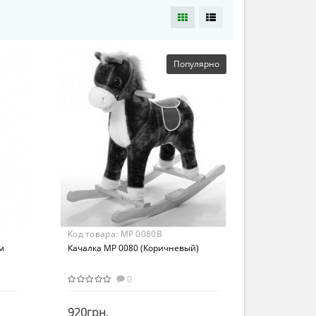
Популярно
Код товара:
MP 0080B
м
Качалка MP 0080 (Коричневый)
0
920грн.