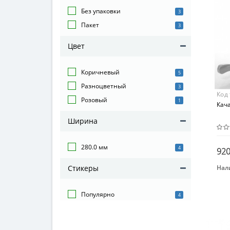
Без упаковки
3
Пакет
3
Цвет
Коричневый
5
Разноцветный
3
Код
Розовый
1
Кача
Ширина
280.0 мм
4
920
Нал
Стикеры
Бре
Мет
Популярно
4
Воз
От 1
Мат