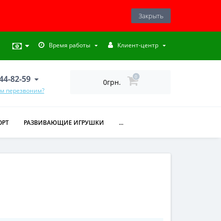
Закрыть
Время работы
Клиент-центр
444-82-59
0
0грн.
ам перезвоним?
ОРТ
РАЗВИВАЮЩИЕ ИГРУШКИ
...