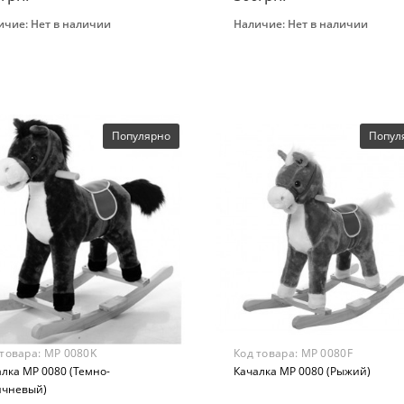
ичие:
Нет в наличии
Наличие:
Нет в наличии
Закончился
Закончился
нд
Бренд
bi
Bambi
Вид
влекательные
Развлекательные
раст
Возраст
Популярно
Попул
 лет
от 3 лет
ериал
Материал
бинированный
Комбинированный
 товара:
MP 0080K
Код товара:
MP 0080F
лка MP 0080 (Темно-
Качалка MP 0080 (Рыжий)
ичневый)