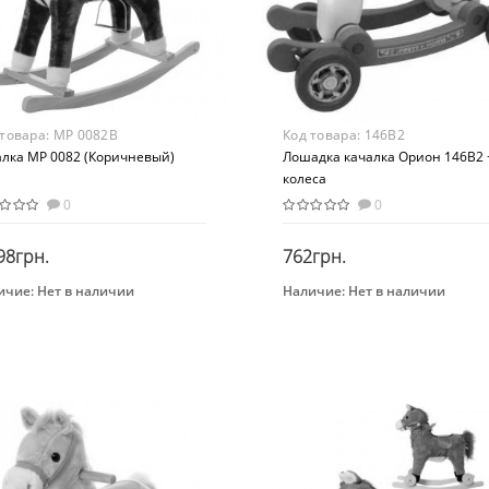
 товара:
MP 0082B
Код товара:
146B2
алка MP 0082 (Коричневый)
Лошадка качалка Орион 146B2 
колеса
0
0
98грн.
762грн.
ичие:
Нет в наличии
Наличие:
Нет в наличии
Закончился
Закончился
нд
Бренд
р+
ORION
растная группа
Возрастная группа
 лет
От 3 лет
ериал
Материал
юш
Пластик