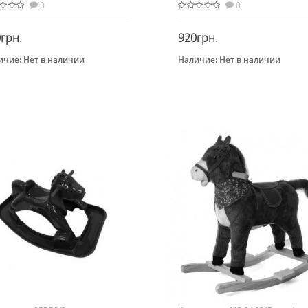
0
0
грн.
920грн.
ичие:
Нет в наличии
Наличие:
Нет в наличии
Закончился
Закончился
нд
Бренд
р+
Метр+
растная группа
Возрастная группа
 года
От 1 года
ериал
Материал
юш
Плюш