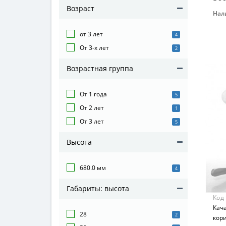
Возраст
Нал
Бре
от 3 лет
Bam
4
От 3-х лет
Вид
2
Раз
Возрастная группа
Воз
от 3
От 1 года
5
Мат
От 2 лет
1
Ком
От 3 лет
5
Высота
680.0 мм
4
Габариты: высота
Код
Кача
28
2
кор