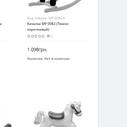
Код товара:
MP 0082K
м
Качалка MP 0082 (Темно-
коричневый)
0
1 098грн.
Наличие:
Нет в наличии
Закончился
Бренд
Метр+
Возрастная группа
От 3 лет
Материал
Плюш