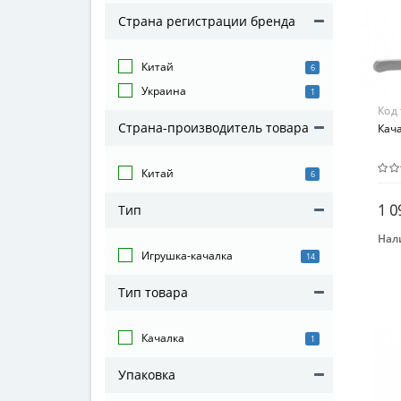
Страна регистрации бренда
Китай
6
Украина
1
Код
Страна-производитель товара
Кач
Китай
6
1 0
Тип
Нал
Бре
Игрушка-качалка
14
Мет
Тип товара
Воз
От 3
Качалка
1
Мат
Пл
Упаковка