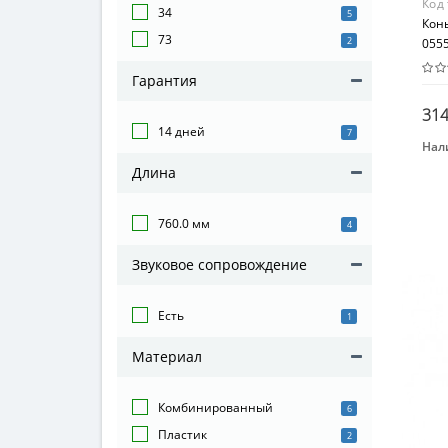
Код
34
5
Кон
73
2
055
Гарантия
314
14 дней
7
Нал
Бре
Длина
DOL
760.0 мм
4
Звуковое сопровождение
Есть
1
Материал
Комбинированный
6
Пластик
2