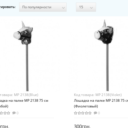
тировать:
 товара:
MP 2138(Blue)
Код товара:
MP 2138(Violet)
дка на палке MP 2138 75 см
Лошадка на палке MP 2138 75 с
убой)
(Фиолетовый)
0
0
грн.
300грн.