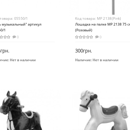
 товара:
05550/1
Код товара:
MP 2138(Pink)
ь музыкальный" артикул
Лошадка на палке MP 2138 75 с
50/1
(Розовый)
0
0
грн.
300грн.
ичие:
Нет в наличии
Наличие:
Нет в наличии
Закончился
Закончился
нд
Бренд
ONI TOYS
Bambi
Вид
алка
Развлекательные
Возраст
от 3 лет
Материал
Комбинированный