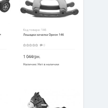
Код товара:
146
+
Лошадка качалка Орион 146
0
1 044грн.
Наличие:
Нет в наличии
Закончился
Бренд
ORION
Возрастная группа
От 2 лет
Материал
Пластик