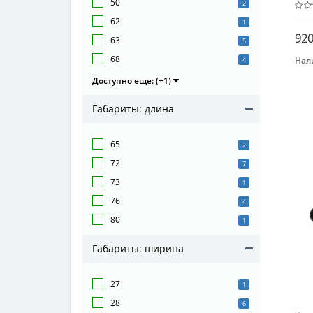
50
2
62
1
920
63
5
68
Нал
4
Бре
Доступно еще: (+1)
Мет
Габариты: длина
Воз
От 1
65
Мат
2
Пл
72
7
73
1
76
4
80
1
Габариты: ширина
27
1
28
6