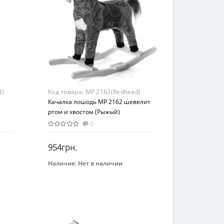
d)
Код товара:
MP 2162(Redhead)
Качалка лошодь MP 2162 шевелит
ртом и хвостом (Рыжый)
й
0
954грн.
Наличие:
Нет в наличии
Закончился
Бренд
METR+
Возраст
От 3-х лет
Материал