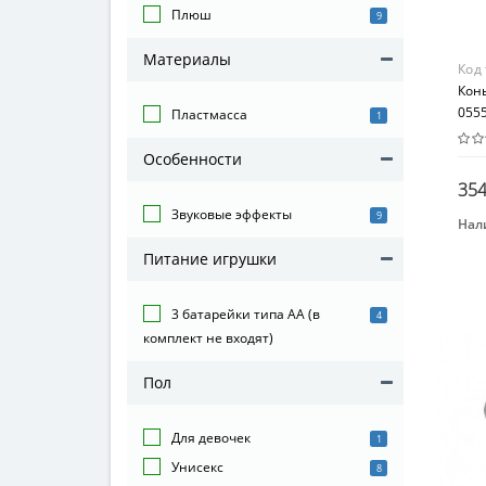
Плюш
9
Материалы
Код
Кон
055
Пластмасса
1
Особенности
354
Звуковые эффекты
9
Нал
Бре
Питание игрушки
DOL
Вид
3 батарейки типа АА (в
4
Кач
комплект не входят)
Пол
Для девочек
1
Унисекс
8