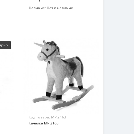
Наличие:
Нет в наличии
Закончился
Бренд
Метр+
Возрастная группа
От 1 года
Материал
ярно
Плюш
Код товара:
MP 2163
Качалка MP 2163