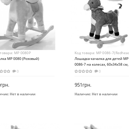
 товара:
MP 0080P
Код товара:
MP 0086-7(Redhea
лка MP 0080 (Розовый)
Лошадка-качалка для детей MP
0086-7 на колесах, 60х34х58 см,
звук(цокот/ржание), подвижны
0
0
рот/хвост (Рыжий)
грн.
951грн.
ичие:
Нет в наличии
Наличие:
Нет в наличии
Закончился
Закончился
нд
Бренд
р+
Bambi
растная группа
Возраст
 года
От 3-х лет
ериал
Возрастная группа