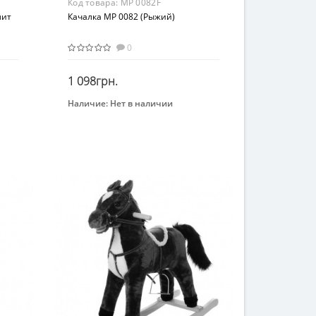
Код товара:
MP 0082F
лит
Качалка MP 0082 (Рыжий)
0
1 098грн.
Наличие:
Нет в наличии
Закончился
Бренд
Метр+
Возрастная группа
От 3 лет
Материал
Плюш