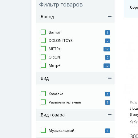
Фильтр товаров
Сор
Бренд
Bambi
3
DOLONI TOYS
2
METR+
12
ORION
2
Метр+
12
Вид
Качалка
1
Код
Развлекательные
3
Лоша
(Гол
Вид товара
Музыкальный
1
300