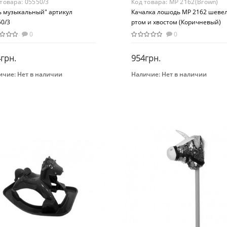
 товара:
05550/3
Код товара:
MP 2162(Brown)
ь музыкальный" артикул
Качалка лошодь MP 2162 шеве
50/3
ртом и хвостом (Коричневый)
0
0
грн.
954грн.
ичие:
Нет в наличии
Наличие:
Нет в наличии
Закончился
Закончился
нд
Бренд
ONI TOYS
METR+
Возраст
От 3-х лет
Материал
Комбинированный