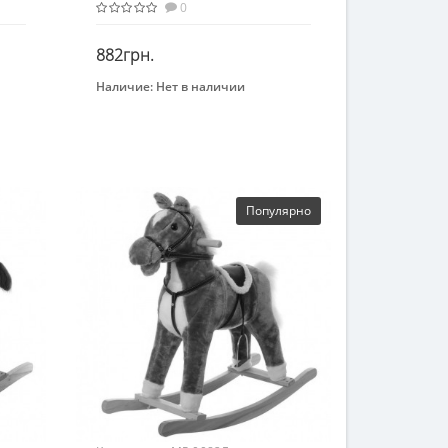
0
882грн.
Наличие:
Нет в наличии
Закончился
Бренд
METR+
Возраст
от 3 лет
Материал
Популярно
Комбинированный