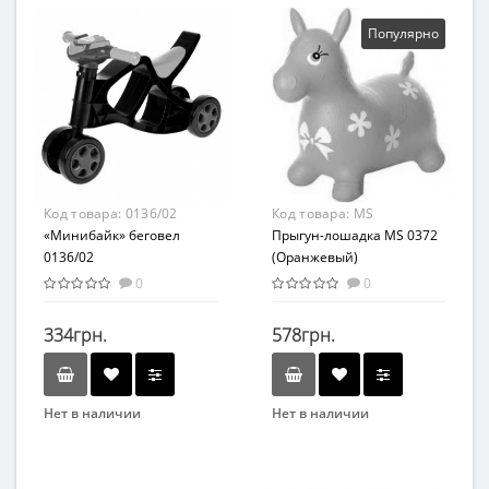
DOLONI TOYS
Colorplast
Вид
Популярно
Толокар
Материал
Пластмасса
Код товара:
0136/02
Код товара:
MS
«Минибайк» беговел
0372Orange
Прыгун-лошадка MS 0372
0136/02
(Оранжевый)
0
0
334грн.
578грн.
Нет в наличии
Нет в наличии
Бренд
Бренд
DOLONI TOYS
Метр+