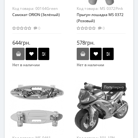
Код товара:
00164Green
Код товара:
MS 0372Pink
Самокат ORION (Зелёный)
Прыгун-лошадка MS 0372
(Розовый)
0
0
644грн.
578грн.
Нет в наличии
Нет в наличии
Бренд
Бренд
ORION
Метр+
Возрастная группа
Возрастная группа
Популярно
От 3 лет
От 1 года
Материал
Резина
Код товара:
MS 0461-
Код товара:
501-1PN