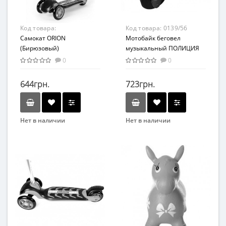
Код товара:
Код товара:
0139/56
00164Turquoise
Самокат ORION
Мотобайк беговел
(Бирюзовый)
музыкальный ПОЛИЦИЯ
0139/56
0
0
644грн.
723грн.
Нет в наличии
Нет в наличии
Бренд
Бренд
ORION
DOLONI TOYS
Возрастная группа
Вид
От 3 лет
Толокар