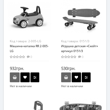
Вид
Возрастная группа
Толокар
От 1 года
Материал
Резина
Код товара:
2-005-LG
Код товара:
0151/3
Машина-каталка RR 2-005-
Игрушка детская «Скейт»
LG
артикул 0151/3
малиновый, без
0
0
подсветки
932грн.
530грн.
Нет в наличии
Нет в наличии
Бренд
Бренд
Colorplast
DOLONI TOYS
Вид
Толокар