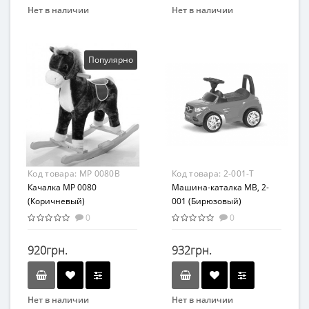
Нет в наличии
Нет в наличии
Бренд
Бренд
METR+
METR+
Вид
Вид
Популярно
Транспорт
Транспорт
Материал
Материал
Комбинированный
Комбинированный
Код товара:
MP 0080B
Код товара:
2-001-T
Качалка MP 0080
Машина-каталка MB, 2-
(Коричневый)
001 (Бирюзовый)
0
0
920грн.
932грн.
Нет в наличии
Нет в наличии