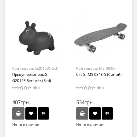
Бренд
Бренд
DOLONI TOYS
profi roller
Вид
Транспорт
Материал
Комбинированный
Код товара:
G20153(Red)
Код товара:
MS 0848-
Прыгун резиновый
5(Blue)
Скейт MS 0848-5 (Синий)
G20153 Бегемот (Red)
0
0
407грн.
534грн.
Нет в наличии
Нет в наличии
Бренд
Бренд