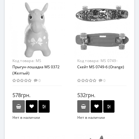
Bambi
METR+
Возраст
Вид
От 1 года
Транспорт
Материал
Материал
Резина
Комбинированный
Код товара:
MS
Код товара:
MS 0749-
0372Yellow
Прыгун-лошадка MS 0372
6(Orange)
Скейт MS 0749-6 (Orange)
(Желтый)
0
0
578грн.
532грн.
Нет в наличии
Нет в наличии
Бренд
Бренд
Метр+
MAXLEND