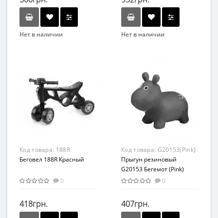
Нет в наличии
Нет в наличии
Бренд
Бренд
Bambi
Colorplast
Вид
Развлекательные
Возраст
от 3 лет
Материал
Комбинированный
Код товара:
188R
Код товара:
G20153(Pink)
Беговел 188R Красный
Прыгун резиновый
G20153 Бегемот (Pink)
0
0
418грн.
407грн.