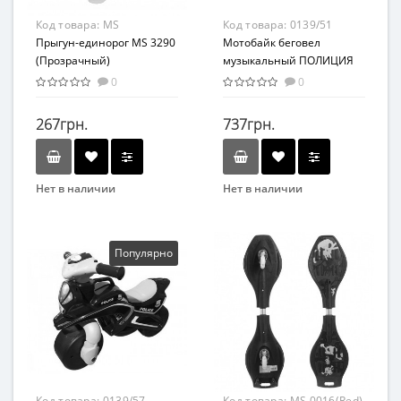
Код товара:
MS
Код товара:
0139/51
3290(Transparent)
Прыгун-единорог MS 3290
Мотобайк беговел
(Прозрачный)
музыкальный ПОЛИЦИЯ
0139/51
0
0
267грн.
737грн.
Нет в наличии
Нет в наличии
Бренд
Бренд
METR+
DOLONI TOYS
Возраст
Вид
Популярно
От 2-х лет
Толокар
Материал
ПВХ
Код товара:
0139/57
Код товара:
MS 0016(Red)