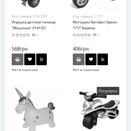
Код товара:
0141/07
Код товара:
171T
Игрушка детская толокар
Мотоцикл Беговел Орион
"Машинка" 0141/07
171T Бирюза
0
0
568грн.
406грн.
Нет в наличии
Нет в наличии
Бренд
Бренд
DOLONI TOYS
ORION
Вид
Вид
Популярно
Толокар
Беговел
Материал
Возрастная группа
Пластмасса
От 2 лет