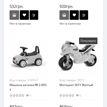
532грн.
920грн.
Нет в наличии
Нет в наличии
Бренд
Бренд
MAXLEND
Метр+
Вид
Возрастная группа
Популярно
Транспорт
От 1 года
Материал
Материал
Комбинированный
Плюш
Код товара:
2-005-Y
Код товара:
501Y
Машина-каталка RR 2-005-
Мотоцикл 501Y Желтый
Y
0
0
837грн.
863грн.