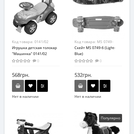
Возраст
От 3-х лет
Материал
Пластик
Код товара:
0141/02
Код товара:
MS 0749-
Игрушка детская толокар
6(Light-Blue)
Скейт MS 0749-6 (Light-
"Машинка" 0141/02
Blue)
0
0
568грн.
532грн.
Нет в наличии
Нет в наличии
Бренд
Бренд
DOLONI TOYS
MAXLEND
Вид
Вид
Популярно
Толокар
Транспорт
Материал