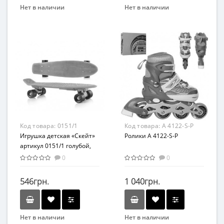
Нет в наличии
Нет в наличии
Бренд
Бренд
Bambi
Profi
Возраст
Вид
От 1 года
Транспорт
Материал
Возраст
Резина
От 3-х лет
Материал
Металл/пластик
Код товара:
0151/1
Код товара:
A 4122-S-P
Игрушка детская «Скейт»
Ролики A 4122-S-P
артикул 0151/1 голубой,
без подсветки
0
0
546грн.
1 040грн.
Нет в наличии
Нет в наличии