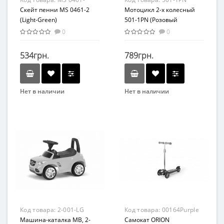
2(Light-Green)
Скейт пенни MS 0461-2
Мотоцикл 2-х колесный
(Light-Green)
501-1PN (Розовый
Перламутр)
0
0
534грн.
789грн.
Нет в наличии
Нет в наличии
Бренд
Бренд
MAXLEND
ORION
Вид
Беговел
Возраст
От 2-х лет
Материал
Пластик
Код товара:
2-001-LG
Код товара:
00164Purple
Машина-каталка MB, 2-
Самокат ORION