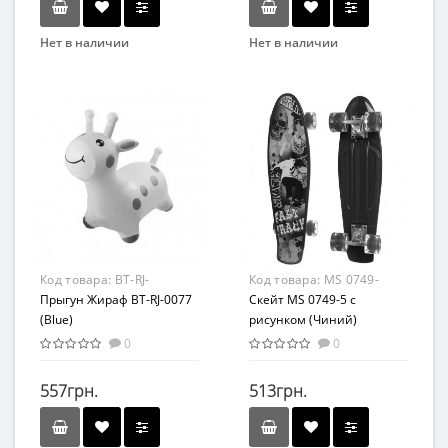
Нет в наличии
Нет в наличии
Бренд
Бренд
ORION
MAXLEND
Возрастная группа
От 3 лет
Код товара:
BT-RJ-
Код товара:
MS 0749-
0077(Blue)
Прыгун Жираф BT-RJ-0077
5(Blue)
Скейт MS 0749-5 с
(Blue)
рисунком (Чиний)
0
0
557грн.
513грн.