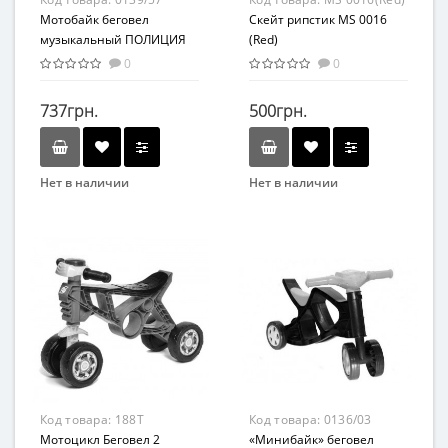
Мотобайк беговел
Скейт рипстик MS 0016
музыкальный ПОЛИЦИЯ
(Red)
0139/57
0
0
737грн.
500грн.
Нет в наличии
Нет в наличии
Бренд
Бренд
DOLONI TOYS
MAXLEND
Вид
Вид
Толокар
Транспорт
Возраст
от 3 лет
Материал
Комбинированный
Код товара:
188T
Код товара:
0136/03
Мотоцикл Беговел 2
«Минибайк» беговел