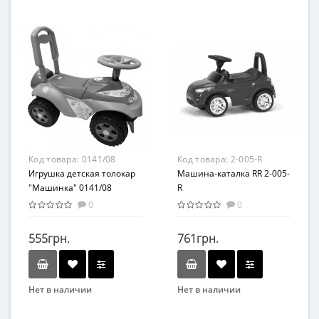
Бренд
Бренд
Метр+
Colorplast
Возрастная группа
От 1 года
Материал
Плюш
Код товара:
0141/08
Код товара:
2-005-R
Игрушка детская толокар
Машина-каталка RR 2-005-
"Машинка" 0141/08
R
0
0
555грн.
761грн.
Нет в наличии
Нет в наличии
Бренд
Бренд