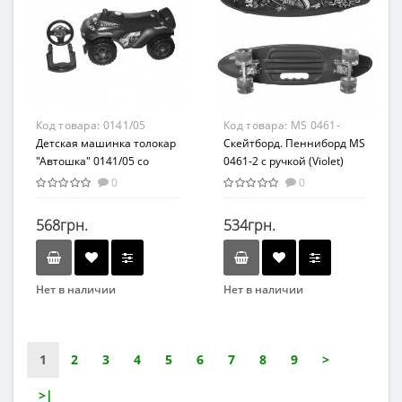
Возрастная группа
От 1 года
Материал
Резина
Код товара:
0141/05
Код товара:
MS 0461-
Детская машинка толокар
2(Violet)
Скейтборд. Пенниборд MS
"Автошка" 0141/05 со
0461-2 с ручкой (Violet)
спинкой
0
0
568грн.
534грн.
Нет в наличии
Нет в наличии
Бренд
Бренд
Doloni
MAXLEND
Вид
1
2
3
4
5
6
7
8
9
>
Толокар
>|
Возраст