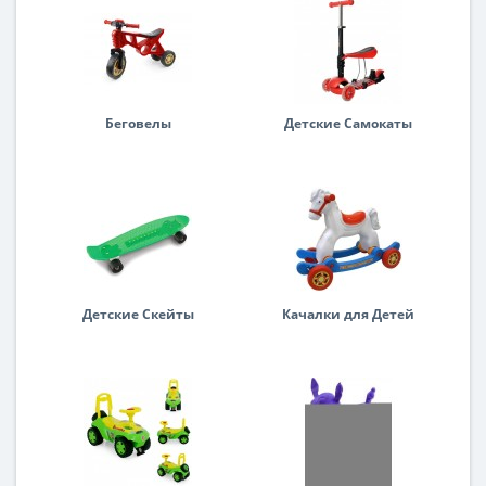
Беговелы
Детские Самокаты
Детские Скейты
Качалки для Детей