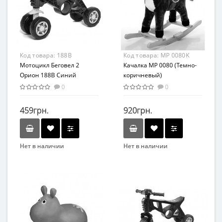
Комбинированный
Код товара:
188B
Код товара:
MP 0080K
Мотоцикл Беговел 2
Качалка MP 0080 (Темно-
Орион 188B Синий
коричневый)
0
0
459грн.
920грн.
Нет в наличии
Нет в наличии
Бренд
Бренд
ORION
Метр+
Вид
Возрастная группа
Беговел
От 1 года
Возрастная группа
Материал
От 2 лет
Плюш