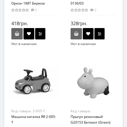
Орион 188T Бирюза
0136/03
0
0
418грн.
328грн.
Нет в наличии
Нет в наличии
Бренд
Бренд
ORION
DOLONI TOYS
Вид
Вид
Беговел
Толокар
Возрастная группа
От 2 лет
Код товара:
2-005-T
Код товара:
Машина-каталка RR 2-005-
G20153(Green)
Прыгун резиновый
T
G20153 Бегемот (Green)