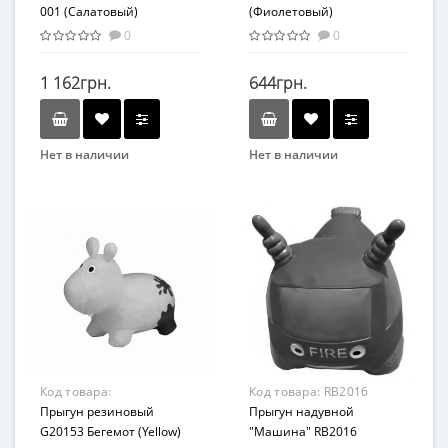
001 (Салатовый)
(Фиолетовый)
0
0
1 162грн.
644грн.
Нет в наличии
Нет в наличии
Бренд
Бренд
Colorplast
ORION
Возрастная группа
От 3 лет
Код товара:
Код товара:
RB2016
G20153(Yellow)
Прыгун резиновый
Прыгун надувной
G20153 Бегемот (Yellow)
"Машина" RB2016