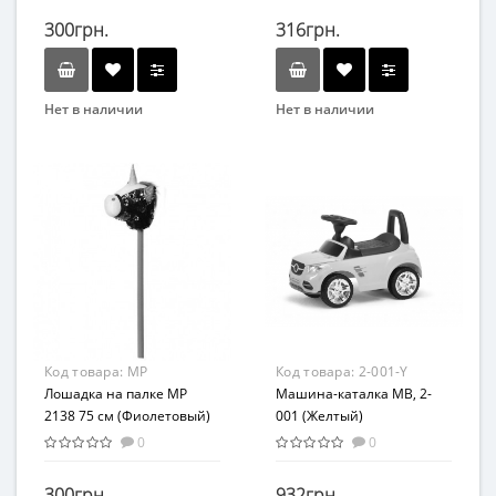
300грн.
316грн.
Нет в наличии
Нет в наличии
Бренд
Бренд
Bambi
Bambi
Вид
Возраст
Развлекательные
от 3 лет
Возраст
Материал
от 3 лет
Резина
Материал
Комбинированный
Код товара:
MP
Код товара:
2-001-Y
2138(Violet)
Лошадка на палке MP
Машина-каталка MB, 2-
2138 75 см (Фиолетовый)
001 (Желтый)
0
0
300грн.
932грн.