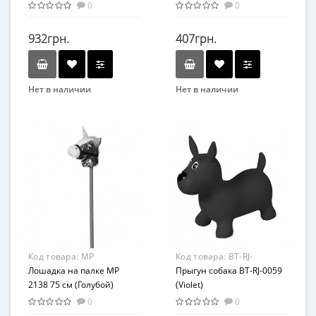
0
0
932грн.
407грн.
Нет в наличии
Нет в наличии
Бренд
Бренд
Colorplast
Bambi
Вид
Возраст
Толокар
От 1 года
Материал
Материал
Пластик
Резина
Код товара:
MP
Код товара:
BT-RJ-
2138(Blue)
Лошадка на палке MP
0059(Violet)
Прыгун собака BT-RJ-0059
2138 75 см (Голубой)
(Violet)
0
0