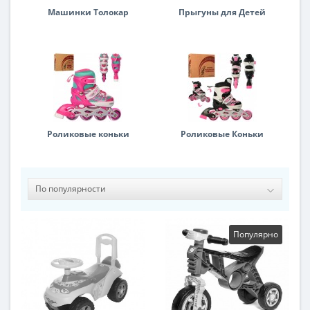
Машинки Толокар
Прыгуны для Детей
Роликовые коньки
Роликовые Коньки
Популярно