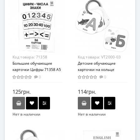
Вид
Вид
Развивающие
Развивающие
Возраст
Возраст
От 3-х лет
От 6-ти лет
Возрастная группа
Возрастная группа
От 3 лет
От 6 лет
Материал
Материал
Код товара:
71358
Код товара:
VT2000-03
Картон
Картон
Большие обучающие
Детские обучающие
карточки Цифры 71358 А5
карточки на кольце
200х150 мм
"Азбука" VT2000-03
0
0
125грн.
114грн.
Нет в наличии
Нет в наличии
Бренд
Бренд
ZIRKA
Vladi Toys
Вид
Вид