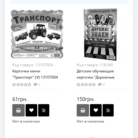
Код товара:
13107004
Код товара:
118340
Карточки мини
Детские обучающие
"Транспорт" (У) 13107004
карточки "Дорожные
знаки" 118340 А5, 200х150
0
0
мм
61грн.
150грн.
Нет в наличии
Нет в наличии
Бренд
Бренд
Ranok Creative
ZIRKA