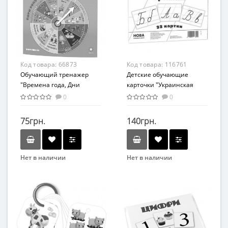
Возраст
Возраст
От 3-х лет
От 6-ти лет
Возрастная группа
Возрастная группа
От 3 лет
От 6 лет
Материал
Материал
Код товара:
66873
Код товара:
116761
Комбинированный
Картон
Обучающий тренажер
Детские обучающие
"Времена года, Дни
карточки "Украинская
недели" 66873 картонный
азбука прописная" 116761
0
0
А5, 200х150 мм
75грн.
140грн.
Нет в наличии
Нет в наличии
Бренд
Бренд
ZIRKA
ZIRKA
Вид
Вид
Развивающие
Развивающие
Возраст
Возраст