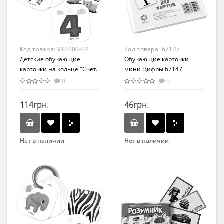
От 3-х лет
От 6-ти лет
Возрастная группа
Возрастная группа
От 3 лет
От 6 лет
Материал
Материал
Код товара:
VT2000-04
Код товара:
67147
Картон
Картон
Детские обучающие
Обучающие карточки
карточки на кольце "Счет.
мини Цифры 67147
Ферма" VT2000-04
110х110 мм
0
0
114грн.
46грн.
Нет в наличии
Нет в наличии
Бренд
Бренд
Vladi Toys
ZIRKA
Вид
Вид
Развивающие
Развивающие
Возраст
Возраст
От 3-х лет
От 5-ти лет