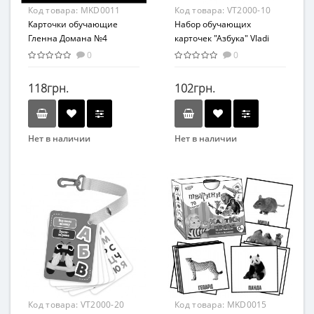
Материал
Материал
Код товара:
MKD0011
Код товара:
VT2000-10
Картон
Картон
Карточки обучающие
Набор обучающих
Гленна Домана №4
карточек "Азбука" Vladi
Мастер MKD0011 укр
Toys VТ2000-10 укр
0
0
118грн.
102грн.
Нет в наличии
Нет в наличии
Бренд
Мастер
Вид
Развивающие
Возраст
С рождения
Возрастная группа
От 0 лет
Материал
Код товара:
VT2000-20
Код товара:
MKD0015
Картон