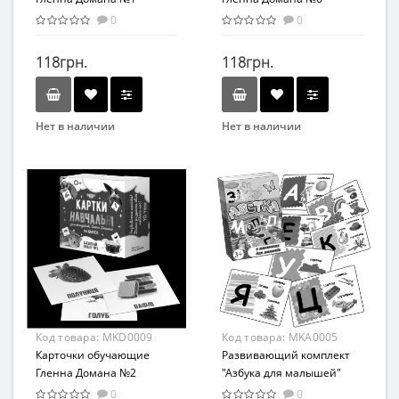
Мастер MKD0008 укр
Мастер MKD0013 укр
0
0
118грн.
118грн.
Нет в наличии
Нет в наличии
Бренд
Бренд
Мастер
Мастер
Вид
Вид
Развивающие
Развивающие
Возраст
Возраст
С рождения
С рождения
Возрастная группа
Возрастная группа
От 0 лет
От 0 лет
Материал
Материал
Код товара:
MKD0009
Код товара:
MKA0005
Картон
Картон
Карточки обучающие
Развивающий комплект
Гленна Домана №2
"Азбука для малышей"
Мастер MKD0009 укр
MKA0005 карточки-
0
0