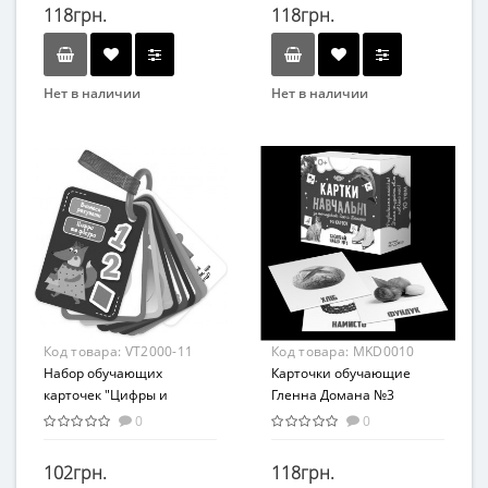
118грн.
118грн.
Нет в наличии
Нет в наличии
Бренд
Мастер
Вид
Развивающие
Возраст
С рождения
Возрастная группа
От 0 лет
Материал
Код товара:
VT2000-11
Код товара:
MKD0010
Картон
Набор обучающих
Карточки обучающие
карточек "Цифры и
Гленна Домана №3
фигуры" Vladi Toys VТ2000-
Мастер MKD0010 укр
0
0
11 укр
102грн.
118грн.