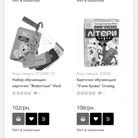
Нет в наличии
Нет в наличии
Бренд
Бренд
Мастер
Мастер
Вид
Вид
Развивающие
Интеллектуальные игры
Возраст
Возраст
С рождения
От 3-х лет
Возрастная группа
Возрастная группа
От 0 лет
От 3 лет
Материал
Материал
Код товара:
VT2000-12
Код товара:
32066
Картон
Картон
Набор обучающих
Карточки обучающие
карточек "Животные" Vladi
"Учим буквы" Strateg
Toys VТ2000-12 укр
32066 на украинском
0
0
языке
102грн.
106грн.
Нет в наличии
Нет в наличии
Бренд