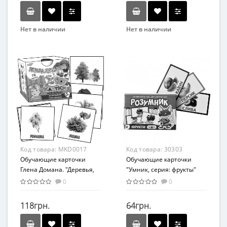
Нет в наличии
Нет в наличии
Бренд
Мастер
Вид
Развивающие
Возраст
С рождения
Возрастная группа
От 0 лет
Материал
Код товара:
MKD0017
Код товара:
30303
Картон
Обучающие карточки
Обучающие карточки
Глена Домана. "Деревья,
"Умник, серия: фрукты"
кусты, цветы" MKD0017
30303 укр
0
0
укр.
118грн.
64грн.