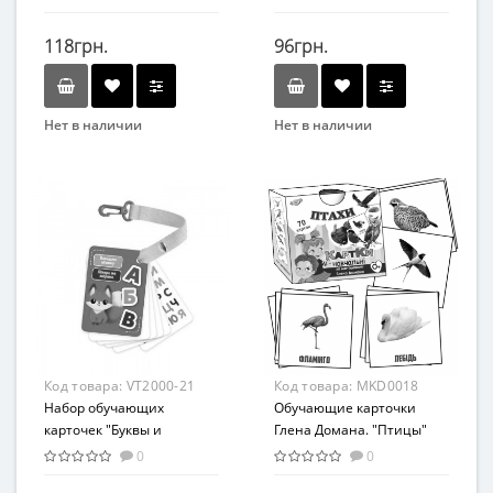
картинки - 32 шт
118грн.
96грн.
Нет в наличии
Нет в наличии
Бренд
Бренд
Мастер
Мастер
Вид
Вид
Развивающие
Интеллектуальные игры
Возраст
Возраст
С рождения
От 3-х лет
Возрастная группа
Возрастная группа
От 0 лет
От 3 лет
Материал
Материал
Код товара:
VT2000-21
Код товара:
MKD0018
Картон
Картон
Набор обучающих
Обучающие карточки
карточек "Буквы и
Глена Домана. "Птицы"
животные" Vladi Toys
MKD0018
0
0
VТ2000-21