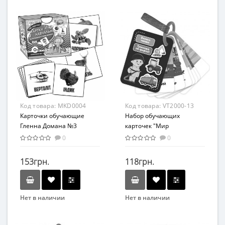
Strateg
Вид
Развивающие
Возраст
От 3-х лет
Возрастная группа
От 3 лет
Материал
Код товара:
MKD0004
Код товара:
VT2000-13
Картон
Карточки обучающие
Набор обучающих
Гленна Домана №3
карточек "Мир
Мастер MKD0004 Укр
машин" Vladi Toys VТ2000-
0
0
13 укр
153грн.
118грн.
Нет в наличии
Нет в наличии
Бренд
Мастер