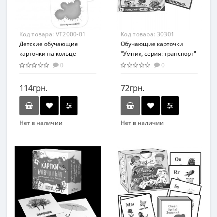
Возрастная группа
Возрастная группа
От 3 лет
От 5 лет
Материал
Материал
Код товара:
VT2000-01
Код товара:
30301
Комбинированный
Картон
Детские обучающие
Обучающие карточки
карточки на кольце
"Умник, серия: транспорт"
"Цвета. Животные"
30301 укр
0
0
VT2000-01
114грн.
72грн.
Нет в наличии
Нет в наличии
Бренд
Бренд
Vladi Toys
Strateg
Вид
Вид
Развивающие
Развивающие
Возраст
Возраст
От 3-х лет
От 12 мес
Возрастная группа
Возрастная группа