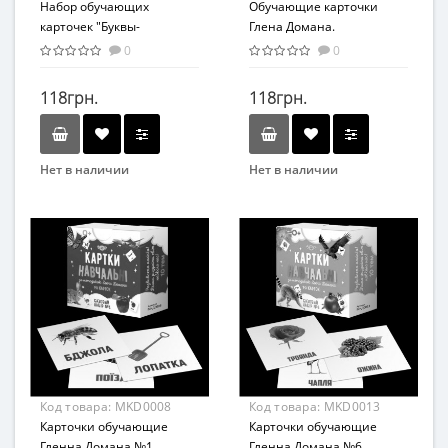
Набор обучающих
Обучающие карточки
карточек "Буквы-
Глена Домана.
животные" Vladi
"Животные" (МКД0015)
0
0
Toys VТ2000-20 укр
MKD0015 укр.
118грн.
118грн.
Нет в наличии
Нет в наличии
Бренд
Мастер
Вид
Развивающие
Возраст
С рождения
Возрастная группа
От 0 лет
Материал
Код товара:
MKD0008
Код товара:
MKD0013
Картон
Карточки обучающие
Карточки обучающие
Гленна Домана №1
Гленна Домана №6