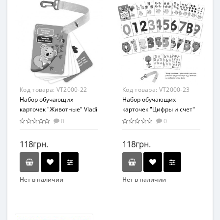
Вид
Развивающие
Возраст
С рождения
Возрастная группа
От 0 лет
Материал
Код товара:
VT2000-22
Код товара:
VT2000-23
Картон
Набор обучающих
Набор обучающих
карточек "Животные" Vladi
карточек "Цифры и счет"
Toys VТ2000-22 укр
Vladi Toys VТ2000-23 укр
0
0
118грн.
118грн.
Нет в наличии
Нет в наличии