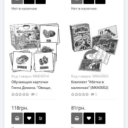
Нет в наличии
Нет в наличии
Бренд
Бренд
Мастер
Strateg
Вид
Вид
Развивающие
Развивающие
Возраст
Возраст
С рождения
От 12 мес
Возрастная группа
Возрастная группа
От 0 лет
От 1 года
Материал
Материал
Код товара:
MKD0014
Код товара:
MKA0002
Картон
Картон
Обучающие карточки
Комплект "Абетка в
Глена Домана. "Овощи,
малюнках" (МКА0002)
фрукты, ягоды" (МКД0014)
MKA0002
0
0
MKD0014 укр.
118грн.
81грн.