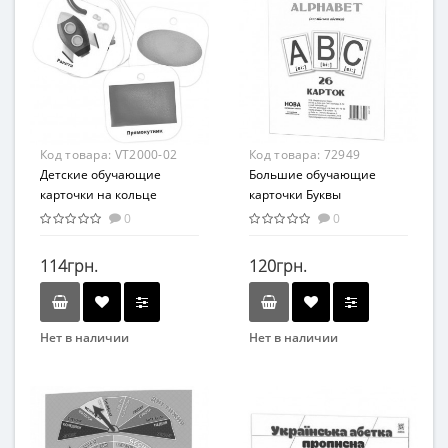
Развивающие
Развивающие
Возраст
Возраст
От 6-ти лет
От 3-х лет
Возрастная группа
Возрастная группа
От 6 лет
От 3 лет
Материал
Материал
Код товара:
VT2000-02
Код товара:
72949
Картон
Комбинированный
Детские обучающие
Большие обучающие
карточки на кольце
карточки Буквы
"Фигуры и формы.
Английские 72949 А 5
0
0
Транспорт" VT2000-02
200х150 мм
114грн.
120грн.
Нет в наличии
Нет в наличии
Бренд
Бренд
Vladi Toys
ZIRKA
Вид
Вид
Развивающие
Развивающие