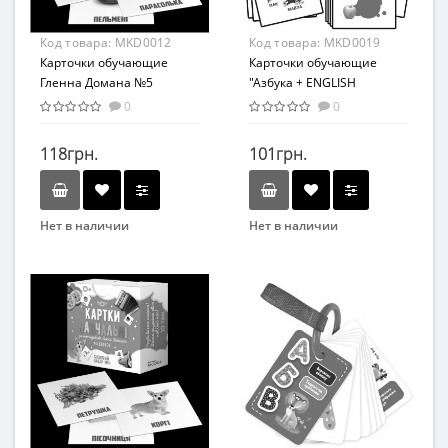
От 3 лет
От 1 года
Материал
Материал
Код товара:
MKD0012
Код товара:
MKD0019
Комбинированный
Картон
Карточки обучающие
Карточки обучающие
Гленна Домана №5
"Азбука + ENGLISH
Мастер MKD0012 укр
ALPHABET" Мастер
0
0
MKD0019 укр
118грн.
101грн.
Нет в наличии
Нет в наличии
Бренд
Бренд
Мастер
Мастер
Вид
Вид
Развивающие
Развивающие
Возраст
Возраст
С рождения
С рождения
Возрастная группа
Возрастная группа
От 0 лет
От 0 лет