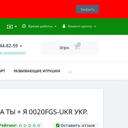
Закрыть
Время работы
Клиент-центр
444-82-59
0
0грн.
ам перезвоним?
ОРТ
РАЗВИВАЮЩИЕ ИГРУШКИ
...
 ТЫ + Я 0020FGS-UKR УКР.
Рейтинг:
Оставить отзыв