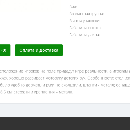
Вид:
Возрастная группа:
Высота упаковки:
Габариты: высота:
Габариты: длина:
(0)
Оплата и Доставка
положение игроков на поле придадут игре реальности, а игрокам д
ах, хорошо развивает моторику детских рук. Особенности: стол из
было удобно держать и руки не скользили, штанги - металл; оснащ
8,5 см; стержни и крепления – металл.