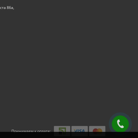
ста 86а,
Принимаем к оплате: