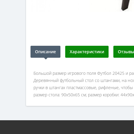
Описание
Характеристики
Отзывы 
Большой размер игрового поля Футбол 20425 и рас
Деревянный футбольный стол со штангами, на ножк
ручки в штангах пластмассовые, рифленые, чтобы 
размер стола: 90х50х65 см; размер коробки: 44х90х