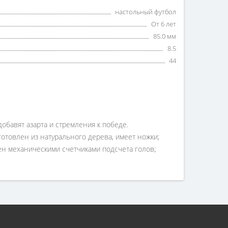
настольный футбол
От 6 лет
85.0 мм
8.5
44
обавят азарта и стремления к победе.
готовлен из натурального дерева, имеет ножки;
ен механическими счетчиками подсчета голов;