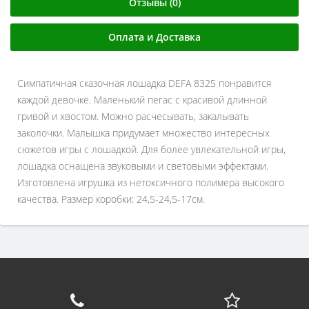
Отзывы (0)
Оплата и Доставка
Симпатичная сказочная лошадка DEFA 8325 понравится
каждой девочке. Маленький пегас с красивой длинной
гривой и хвостом. Можно расчесывать, закалывать
заколочки. Малышка придумает множество интересных
сюжетов игры с лошадкой. Для более увлекательной игры,
лошадка оснащена звуковыми и световыми эффектами.
Изготовлена игрушка из нетоксичного полимера высокого
качества. Размер коробки: 24,5-24,5-17см.