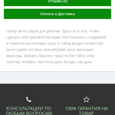
Отзывы (0)
Оплата и Доставка
Набор аксессуаров для девочки. Здесь есть все, чтобы
сделать себя красивой как мама: Или поиграть с подружкой
в тематически-ролевые игры. В набор входит множество
аксессуаров, которые разнообразят досуг маленько
модницы. Зеркало, браслет, часы (на бат-табл), очки,
сумочка, телефон, прическа, духи, бигуди, лак, духи.
КОНСУЛЬТАЦИИ ПО
100% ГАРАНТИЯ НА
ЛЮБЫМ ВОПРОСАМ
ТОВАР