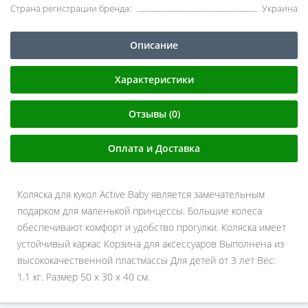
Страна регистрации бренда:
Украина
Описание
Характеристики
Отзывы (0)
Оплата и Доставка
Коляска для кукол Active Baby является замечательным
подарком для маленькой принцессы. Большие колеса
обеспечивают комфорт и удобство прогулки. Коляска имеет
устойчивый каркас Корзина для аксессуаров Выполнена из
высококачественной пластмассы Для детей от 3 лет Вес:
1.1 кг. Размер 50 x 30 x 40 см.