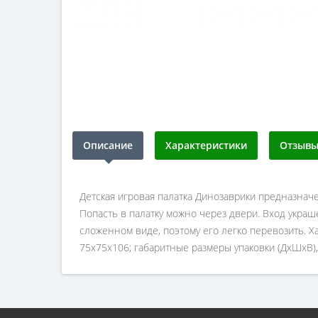
Описание
Характеристики
Отзывы 
Детская игровая палатка Динозаврики предназначе
Попасть в палатку можно через двери. Вход укра
сложенном виде, поэтому его легко перевозить. Хар
75х75х106; габаритные размеры упаковки (ДхШхВ), 