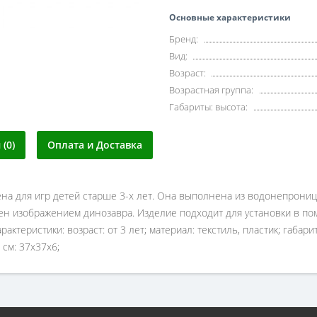
Основные характеристики
Бренд:
Вид:
Возраст:
Возрастная группа:
Габариты: высота:
(0)
Оплата и Доставка
на для игр детей старше 3-х лет. Она выполнена из водонепроница
шен изображением динозавра. Изделие подходит для установки в по
актеристики: возраст: от 3 лет; материал: текстиль, пластик; габа
см: 37х37х6;