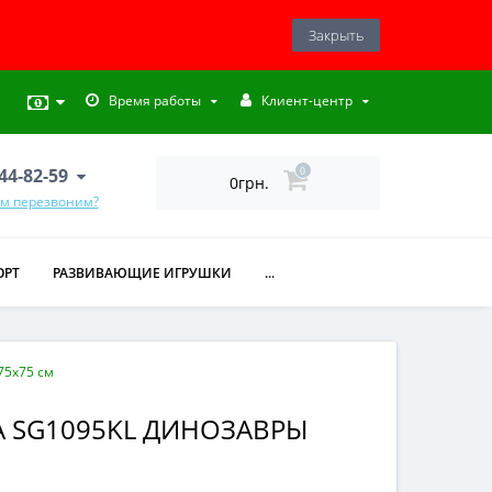
Закрыть
Время работы
Клиент-центр
444-82-59
0
0грн.
ам перезвоним?
ОРТ
РАЗВИВАЮЩИЕ ИГРУШКИ
...
75х75 см
А SG1095KL ДИНОЗАВРЫ