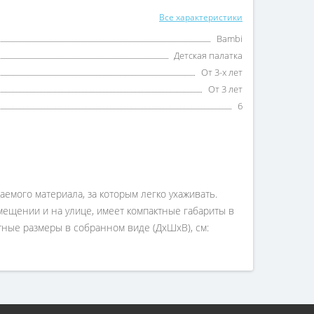
Все характеристики
Bambi
Детская палатка
От 3-х лет
От 3 лет
6
емого материала, за которым легко ухаживать.
мещении и на улице, имеет компактные габариты в
ритные размеры в собранном виде (ДхШхВ), см: