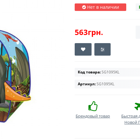
Нет в наличии
563грн.
Код товара:
SG1095KL
Артикул:
SG1095KL
Брендовый товар
Быстрая 
Новой 