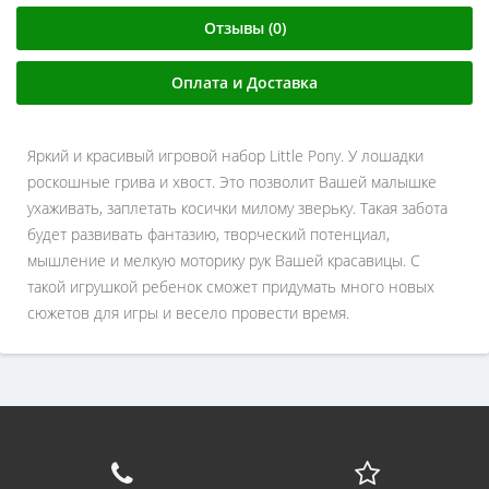
Отзывы (0)
Оплата и Доставка
Яркий и красивый игровой набор Little Pony. У лошадки
роскошные грива и хвост. Это позволит Вашей малышке
ухаживать, заплетать косички милому зверьку. Такая забота
будет развивать фантазию, творческий потенциал,
мышление и мелкую моторику рук Вашей красавицы. С
такой игрушкой ребенок сможет придумать много новых
сюжетов для игры и весело провести время.