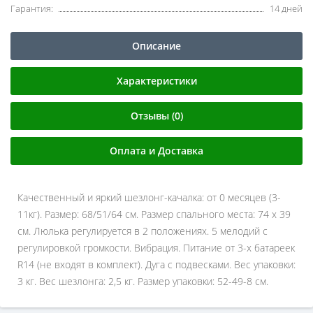
Гарантия:
14 дней
Описание
Характеристики
Отзывы (0)
Оплата и Доставка
Качественный и яркий шезлонг-качалка: от 0 месяцев (3-
11кг). Размер: 68/51/64 см. Размер спального места: 74 х 39
см. Люлька регулируется в 2 положениях. 5 мелодий с
регулировкой громкости. Вибрация. Питание от 3-х батареек
R14 (не входят в комплект). Дуга с подвесками. Вес упаковки:
3 кг. Вес шезлонга: 2,5 кг. Размер упаковки: 52-49-8 см.