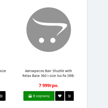
size
Автокресло Bair Shuttle with
Автокресло
Relax Base 360 i-size Iso-fix SRB-
fi
03 cool mint
7 999грн.
В корзину
В к