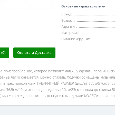
Основные характеристики
Бренд:
Возраст:
Гарантия:
Материал:
Питание игрушки:
(0)
Оплата и Доставка
ое приспособление, которое позволит малышу сделать первый шаг
денье легко снимается, можно стирать. Ходунки оснащены музыкал
ся в трех положениях. ГАБАРИТНЫЙ РАЗМЕР (д/ш/в): 67см/57см/54с
ика 36,5см/40см от пола до сиденья 20см/23см от пола до спинки 5
ят) муз + свет + дополнительно подвижные детали КОЛЕСА: количес