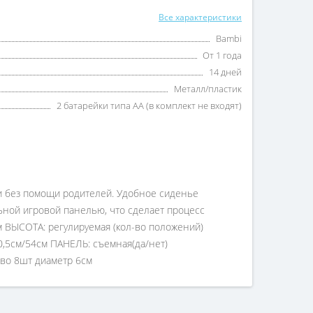
Все характеристики
Bambi
От 1 года
14 дней
Металл/пластик
2 батарейки типа АА (в комплект не входят)
и без помощи родителей. Удобное сиденье
ьной игровой панелью, что сделает процесс
м ВЫСОТА: регулируемая (кол-во положений)
0,5см/54см ПАНЕЛЬ: съемная(да/нет)
тво 8шт диаметр 6см