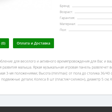
Бренд:
Возраст:
Гарантия:
Материал:
Пол:
(0)
Оплата и Доставка
собление для веселого и активного времяпровождения для Вас и ваш
развития малыша. Яркая музыкальная игровая панель развлечет ва
 3-мя положениями; Высота (min/max): от пола до столика 36/40 см
, подвижные детали; Колеса 8 шт (пластик+силикон), диаметр 5 см; Ко