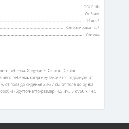
DOLPHIN
От 6 мес
14 дней
Комбинированный
Унисекс
его ребенка. Ходунки El Camino Dolphin
шего ребенка, когда ему захочется отдохнуть от
, от пола до сиденья 23/27 см, от пола до ручки
робка (брутто/нетто/размер) 4,5 кг/3,5 кг/60 х 14,5