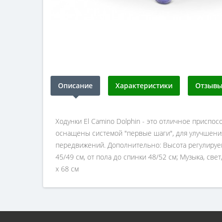
Описание
Характеристики
Отзывы 
Ходунки El Camino Dolphin - это отличное приспо
оснащены системой "первые шаги", для улучшения 
передвижений. Дополнительно: Высота регулируемая
45/49 см, от пола до спинки 48/52 см; Музыка, свет
х 68 см