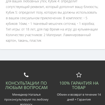
для ваших любовных утех; Кубик 4: определит
сопутствующий реквизит, который дополнит вашу близость;
Кубик 5: определит позу, которую вы должны использовать
в вашем сексуальном приключении. В комплекте: • 5
кубиков 16мм; • 1 тканевый мешочек-сеточка; • 1 коробка;
Тип игры: от 18 лет, для пар Время на игру: до кульминации
Количество участников: 2 Материал: Ламинированный
картон, такань, пластик
КОНСУЛЬТАЦИИ ПО
100% ГАРАНТИЯ НА
ЛЮБЫМ ВОПРОСАМ
ТОВАР
Менеджер Наталья
Обмен и возврат в течение 14
проконсультирует по любому
дней + Гарантия
вопросу