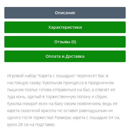
Описание
Характеристики
Отзывы (0)
Оплата и Доставка
Игровой набор "Карета с лошадью" перенесёт Вас в
настоящую сказку. Кукольная принцесса в праздничном
пышном платье готова отправиться на бал, а отвезёт её
туда конь, одетый в торжественную попону и сбрую.
Куколка покорит всех на балу своим появлением, ведь её
карета сказочной красоты не оставит равнодушным ни
одного гостя торжества! Размеры: карета с лошадью 54 см,
кукла 28 см на подставке.