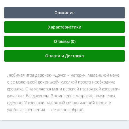
Описание
Характеристики
Отзывы (0)
Оплата и Доставка
Любимая игра девочек- «Дочки – матери». Маленькой маме
с ее маленькой доченькой- куколкой просто необходима
кроватка. Она является мини версией настоящей кроватки-
качалки с балдахином. В комплекте: матрасик, подушечка,
одеялко. У кроватки надежный металлический каркас и
удобные крепления — ее легко собрать.