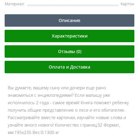
Материал:
Картон
Описание
Характеристики
Отзывы (0)
Оплата и Доставка
Вы думаете, вашему сыну или дочери еще рано
знакомиться с энциклопедиями? Если малышу уже
исполнилось 2 года - самое время! Книга поможет ребенку
получить общее представление о лесе и его обитателях.
Рассматривайте вместе картинки, изучайте новые слова и
узнайте много нового! Количество страниц:32 Формат,
мм:195х235 Вес:0.1300 кг