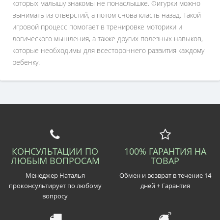
которых малышу знакомы не понаслышке. Фигурки можно
вынимать из отверстий, а потом снова класть назад. Такой
игровой процесс помогает в тренировке моторики и
логического мышления, а также других полезных навыков,
которые необходимы для всестороннего развития каждому
ребенку.
КОНСУЛЬТАЦИИ ПО
100% ГАРАНТИЯ НА
ЛЮБЫМ ВОПРОСАМ
ТОВАР
Менеджер Наталья
Обмен и возврат в течение 14
проконсультирует по любому
дней + Гарантия
вопросу